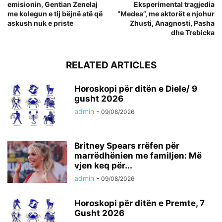
emisionin, Gentian Zenelaj
Eksperimental tragjedia
me kolegun e tij bëjnë atë që
“Medea”, me aktorët e njohur
askush nuk e priste
Zhusti, Anagnosti, Pasha
dhe Trebicka
RELATED ARTICLES
Horoskopi për ditën e Diele/ 9
gusht 2026
admin
-
09/08/2026
Britney Spears rrëfen për
marrëdhënien me familjen: Më
vjen keq për...
admin
-
09/08/2026
Horoskopi për ditën e Premte, 7
Gusht 2026