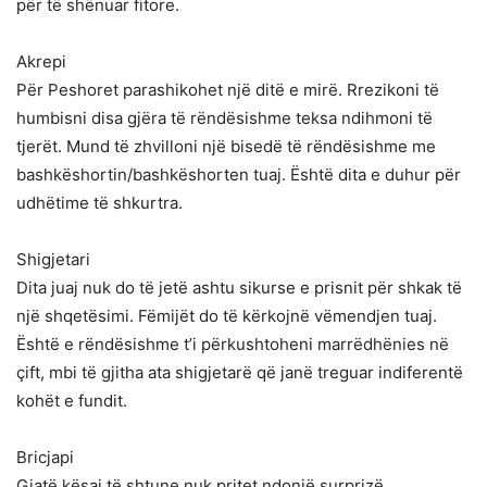
për të shënuar fitore.
Akrepi
Për Peshoret parashikohet një ditë e mirë. Rrezikoni të
humbisni disa gjëra të rëndësishme teksa ndihmoni të
tjerët. Mund të zhvilloni një bisedë të rëndësishme me
bashkëshortin/bashkëshorten tuaj. Është dita e duhur për
udhëtime të shkurtra.
Shigjetari
Dita juaj nuk do të jetë ashtu sikurse e prisnit për shkak të
një shqetësimi. Fëmijët do të kërkojnë vëmendjen tuaj.
Është e rëndësishme t’i përkushtoheni marrëdhënies në
çift, mbi të gjitha ata shigjetarë që janë treguar indiferentë
kohët e fundit.
Bricjapi
Gjatë kësaj të shtune nuk pritet ndonjë surprizë