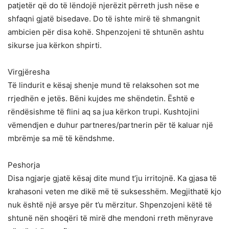
patjetër që do të lëndojë njerëzit përreth jush nëse e
shfaqni gjatë bisedave. Do të ishte mirë të shmangnit
ambicien për disa kohë. Shpenzojeni të shtunën ashtu
sikurse jua kërkon shpirti.
Virgjëresha
Të lindurit e kësaj shenje mund të relaksohen sot me
rrjedhën e jetës. Bëni kujdes me shëndetin. Është e
rëndësishme të flini aq sa jua kërkon trupi. Kushtojini
vëmendjen e duhur partneres/partnerin për të kaluar një
mbrëmje sa më të këndshme.
Peshorja
Disa ngjarje gjatë kësaj dite mund t’ju irritojnë. Ka gjasa të
krahasoni veten me dikë më të suksesshëm. Megjithatë kjo
nuk është një arsye për t’u mërzitur. Shpenzojeni këtë të
shtunë nën shoqëri të mirë dhe mendoni rreth mënyrave