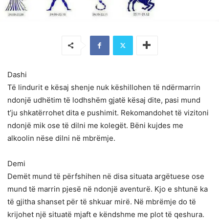
Dashi
Të lindurit e kësaj shenje nuk këshillohen të ndërmarrin
ndonjë udhëtim të lodhshëm gjatë kësaj dite, pasi mund
t’ju shkatërrohet dita e pushimit. Rekomandohet të vizitoni
ndonjë mik ose të dilni me kolegët. Bëni kujdes me
alkoolin nëse dilni në mbrëmje.
Demi
Demët mund të përfshihen në disa situata argëtuese ose
mund të marrin pjesë në ndonjë aventurë. Kjo e shtunë ka
të gjitha shanset për të shkuar mirë. Në mbrëmje do të
krijohet një situatë mjaft e këndshme me plot të qeshura.