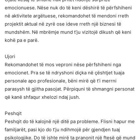
emocionuese. Nëse nuk do të keni dëshirë të përfshiheni
në aktivitete argëtuese, rekomandohet të mendoni rreth
projektit aktual në zyrë ose ideve rreth një biznesi të
mundshëm. Në mbrëmje mund t’ju vizitojë dikush që keni
kohë pa e parë.
Ujori
Rekomandohet të mos veproni nëse përfshiheni nga
emocionet. Pra se të ndryshoni diçka në çështjet tuaja
personale apo profesionale, bëni mirë që t’i merrni
parasysh të gjitha pasojat. Përpiquni të shmangni personat
që kanë shfaqur xhelozi ndaj jush.
Peshqit
Peshqit do të kalojnë një ditë pa probleme. Flisni hapur me
familjarët, pasi kjo do t’ju ndihmojë për gjendjen tuaj
psikologjike. Do të ishte mirë ta pranonit një ftesë që mund