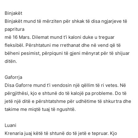
Binjakët
Binjakët mund të mërziten për shkak të disa ngjarjeve të
papritura
më 16 Mars. Dilemat mund t’i kaloni duke u treguar
fleksibël. Përshtatuni me rrethanat dhe në vend që të
bëheni pesimist, përpiquni të gjeni mënyrat për të shijuar
ditën.
Gaforrja
Disa Gaforre mund t’i vendosin një qëllim të ri vetes. Në
përgjithësi, kjo e shtunë do të kalojë pa probleme. Do të
jetë një ditë e përshtatshme për udhëtime të shkurtra dhe
takime me miqtë tuaj të ngushtë.
Luani
Krenaria juaj këtë të shtunë do të jetë e tepruar. Kjo