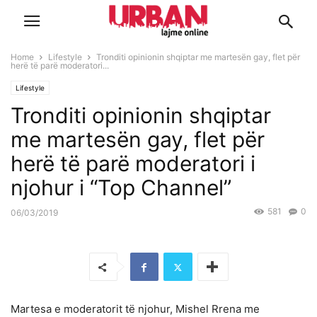
Home
Lifestyle
Tronditi opinionin shqiptar me martesën gay, flet për
herë të parë moderatori...
Lifestyle
Tronditi opinionin shqiptar
me martesën gay, flet për
herë të parë moderatori i
njohur i “Top Channel”
581
0
06/03/2019
Martesa e moderatorit të njohur, Mishel Rrena me