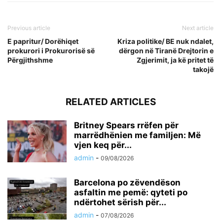
Previous article
Next article
E papritur/ Dorëhiqet
Kriza politike/ BE nuk ndalet,
prokurori i Prokurorisë së
dërgon në Tiranë Drejtorin e
Përgjithshme
Zgjerimit, ja kë pritet të
takojë
RELATED ARTICLES
Britney Spears rrëfen për
marrëdhënien me familjen: Më
vjen keq për...
admin
-
09/08/2026
Barcelona po zëvendëson
asfaltin me pemë: qyteti po
ndërtohet sërish për...
admin
-
07/08/2026