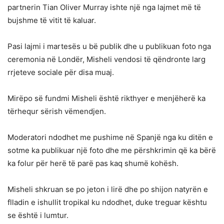
partnerin Tian Oliver Murray ishte një nga lajmet më të
bujshme të vitit të kaluar.
Pasi lajmi i martesës u bë publik dhe u publikuan foto nga
ceremonia në Londër, Misheli vendosi të qëndronte larg
rrjeteve sociale për disa muaj.
Mirëpo së fundmi Misheli është rikthyer e menjëherë ka
tërhequr sërish vëmendjen.
Moderatori ndodhet me pushime në Spanjë nga ku ditën e
sotme ka publikuar një foto dhe me përshkrimin që ka bërë
ka folur për herë të parë pas kaq shumë kohësh.
Misheli shkruan se po jeton i lirë dhe po shijon natyrën e
flladin e ishullit tropikal ku ndodhet, duke treguar kështu
se është i lumtur.