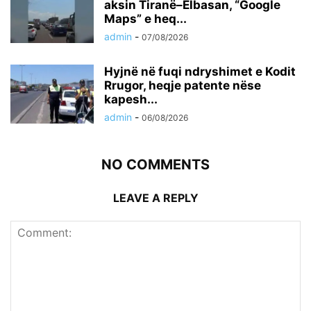
aksin Tiranë–Elbasan, “Google
Maps” e heq...
admin
-
07/08/2026
Hyjnë në fuqi ndryshimet e Kodit
Rrugor, heqje patente nëse
kapesh...
admin
-
06/08/2026
NO COMMENTS
LEAVE A REPLY