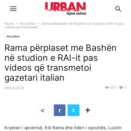
Home
Aktualitet
Rama përplaset me Bashën në studion e RAI-it pas
videos që transmetoi...
Aktualitet
Rama përplaset me Bashën
në studion e RAI-it pas
videos që transmetoi
gazetari italian
621
0
06/03/2019
Kryetari i qeverisë, Edi Rama dhe lideri i opozitës, Lulzim