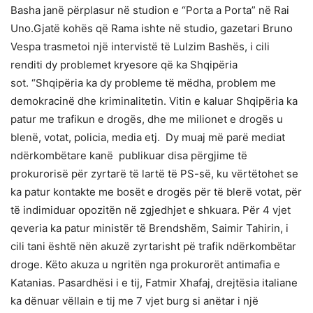
Basha janë përplasur në studion e “Porta a Porta” në Rai
Uno.Gjatë kohës që Rama ishte në studio, gazetari Bruno
Vespa trasmetoi një intervistë të Lulzim Bashës, i cili
renditi dy problemet kryesore që ka Shqipëria
sot. “Shqipëria ka dy probleme të mëdha, problem me
demokracinë dhe kriminalitetin. Vitin e kaluar Shqipëria ka
patur me trafikun e drogës, dhe me milionet e drogës u
blenë, votat, policia, media etj. Dy muaj më parë mediat
ndërkombëtare kanë publikuar disa përgjime të
prokurorisë për zyrtarë të lartë të PS-së, ku vërtëtohet se
ka patur kontakte me bosët e drogës për të blerë votat, për
të indimiduar opozitën në zgjedhjet e shkuara. Për 4 vjet
qeveria ka patur ministër të Brendshëm, Saimir Tahirin, i
cili tani është nën akuzë zyrtarisht pë trafik ndërkombëtar
droge. Këto akuza u ngritën nga prokurorët antimafia e
Katanias. Pasardhësi i e tij, Fatmir Xhafaj, drejtësia italiane
ka dënuar vëllain e tij me 7 vjet burg si anëtar i një