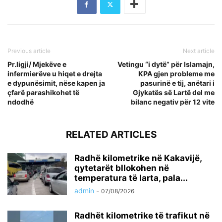
Previous article
Next article
Pr.ligji/ Mjekëve e
Vetingu “i dytë” për Islamajn,
infermierëve u hiqet e drejta
KPA gjen probleme me
e dypunësimit, nëse kapen ja
pasurinë e tij, anëtari i
çfarë parashikohet të
Gjykatës së Lartë del me
ndodhë
bilanc negativ për 12 vite
RELATED ARTICLES
Radhë kilometrike në Kakavijë,
qytetarët bllokohen në
temperatura të larta, pala...
admin
-
07/08/2026
Radhët kilometrike të trafikut në