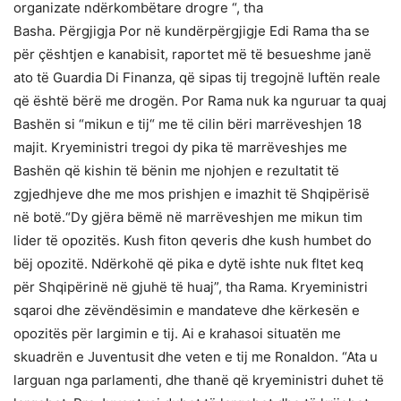
organizate ndërkombëtare drogre “, tha
Basha. Përgjigja Por në kundërpërgjigje Edi Rama tha se
për çështjen e kanabisit, raportet më të besueshme janë
ato të Guardia Di Finanza, që sipas tij tregojnë luftën reale
që është bërë me drogën. Por Rama nuk ka nguruar ta quaj
Bashën si “mikun e tij“ me të cilin bëri marrëveshjen 18
majit. Kryeministri tregoi dy pika të marrëveshjes me
Bashën që kishin të bënin me njohjen e rezultatit të
zgjedhjeve dhe me mos prishjen e imazhit të Shqipërisë
në botë.“Dy gjëra bëmë në marrëveshjen me mikun tim
lider të opozitës. Kush fiton qeveris dhe kush humbet do
bëj opozitë. Ndërkohë që pika e dytë ishte nuk fltet keq
për Shqipërinë në gjuhë të huaj”, tha Rama. Kryeministri
sqaroi dhe zëvëndësimin e mandateve dhe kërkesën e
opozitës për largimin e tij. Ai e krahasoi situatën me
skuadrën e Juventusit dhe veten e tij me Ronaldon. “Ata u
larguan nga parlamenti, dhe thanë që kryeministri duhet të