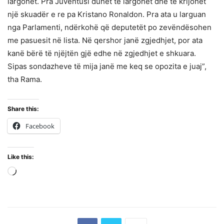
largohet. Pra Juventusi duhet të largohet dhe të krijohet
një skuadër e re pa Kristano Ronaldon. Pra ata u larguan
nga Parlamenti, ndërkohë që deputetët po zevëndësohen
me pasuesit në lista. Në qershor janë zgjedhjet, por ata
kanë bërë të njëjtën gjë edhe në zgjedhjet e shkuara.
Sipas sondazheve të mija janë me keq se opozita e juaj”,
tha Rama.
Share this:
Facebook
Like this:
Loading…