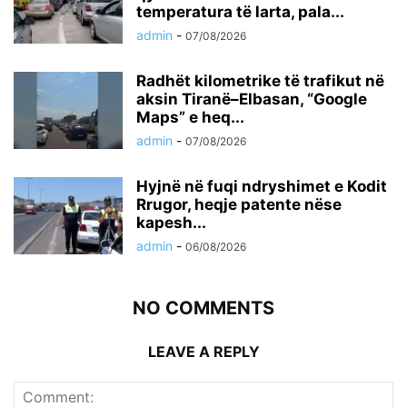
temperatura të larta, pala...
admin
-
07/08/2026
Radhët kilometrike të trafikut në
aksin Tiranë–Elbasan, “Google
Maps” e heq...
admin
-
07/08/2026
Hyjnë në fuqi ndryshimet e Kodit
Rrugor, heqje patente nëse
kapesh...
admin
-
06/08/2026
NO COMMENTS
LEAVE A REPLY