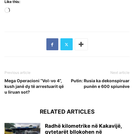
Like this:
Loading…
Previous article
Next article
Mega Operacioni “Vol-vo 4”,
Putin: Rusia ka dekonspiruar
kush janë dy të arrestuarit që
punën e 600 spiunëve
u liruan sot?
RELATED ARTICLES
Radhë kilometrike në Kakavijë,
qytetarët bllokohen në