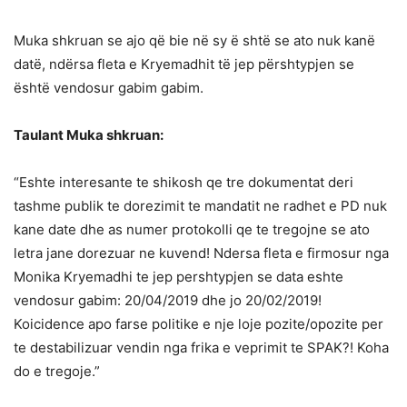
Muka shkruan se ajo që bie në sy ë shtë se ato nuk kanë
datë, ndërsa fleta e Kryemadhit të jep përshtypjen se
është vendosur gabim gabim.
Taulant Muka shkruan:
“Eshte interesante te shikosh qe tre dokumentat deri
tashme publik te dorezimit te mandatit ne radhet e PD nuk
kane date dhe as numer protokolli qe te tregojne se ato
letra jane dorezuar ne kuvend! Ndersa fleta e firmosur nga
Monika Kryemadhi te jep pershtypjen se data eshte
vendosur gabim: 20/04/2019 dhe jo 20/02/2019!
Koicidence apo farse politike e nje loje pozite/opozite per
te destabilizuar vendin nga frika e veprimit te SPAK?! Koha
do e tregoje.”