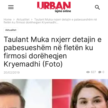
Home
Aktualitet
Taulant Muka nxjerr detajin e pabesueshëm në
fletën ku firmosi dorëheqjen Kryemadhi...
Aktualitet
Taulant Muka nxjerr detajin e
pabesueshëm në fletën ku
firmosi dorëheqjen
Kryemadhi (Foto)
627
0
20/02/2019