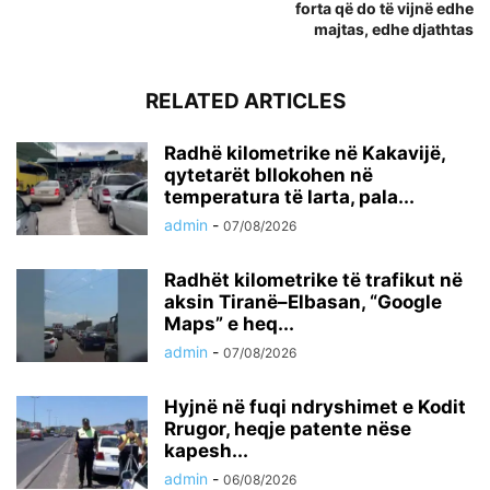
forta që do të vijnë edhe
majtas, edhe djathtas
RELATED ARTICLES
Radhë kilometrike në Kakavijë,
qytetarët bllokohen në
temperatura të larta, pala...
admin
-
07/08/2026
Radhët kilometrike të trafikut në
aksin Tiranë–Elbasan, “Google
Maps” e heq...
admin
-
07/08/2026
Hyjnë në fuqi ndryshimet e Kodit
Rrugor, heqje patente nëse
kapesh...
admin
-
06/08/2026