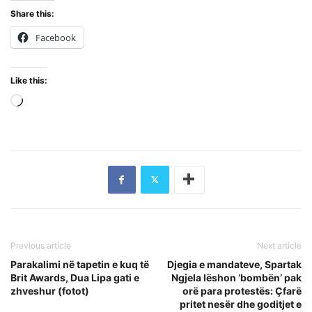
Share this:
Facebook
Like this:
Loading…
Previous article
Next article
Parakalimi në tapetin e kuq të
Djegia e mandateve, Spartak
Brit Awards, Dua Lipa gati e
Ngjela lëshon ‘bombën’ pak
zhveshur (fotot)
orë para protestës: Çfarë
pritet nesër dhe goditjet e