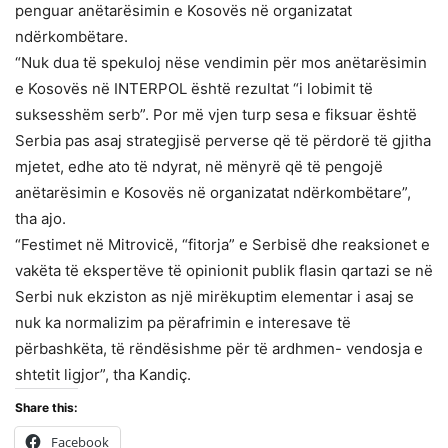
penguar anëtarësimin e Kosovës në organizatat
ndërkombëtare.
“Nuk dua të spekuloj nëse vendimin për mos anëtarësimin
e Kosovës në INTERPOL është rezultat “i lobimit të
suksesshëm serb”. Por më vjen turp sesa e fiksuar është
Serbia pas asaj strategjisë perverse që të përdorë të gjitha
mjetet, edhe ato të ndyrat, në mënyrë që të pengojë
anëtarësimin e Kosovës në organizatat ndërkombëtare”,
tha ajo.
“Festimet në Mitrovicë, “fitorja” e Serbisë dhe reaksionet e
vakëta të ekspertëve të opinionit publik flasin qartazi se në
Serbi nuk ekziston as një mirëkuptim elementar i asaj se
nuk ka normalizim pa përafrimin e interesave të
përbashkëta, të rëndësishme për të ardhmen- vendosja e
shtetit ligjor”, tha Kandiç.
Share this:
Facebook