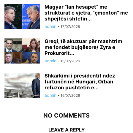
Magyar “lan hesapet” me
strukturat e vjetra, “çmonton” me
shpejtësi shtetin...
admin
-
17/07/2026
Greqi, të akuzuar për mashtrim
me fondet bujqësore/ Zyra e
Prokurorit...
admin
-
16/07/2026
Shkarkimi i presidentit ndez
furtunën në Hungari, Orban
refuzon pushtetin e...
admin
-
16/07/2026
NO COMMENTS
LEAVE A REPLY