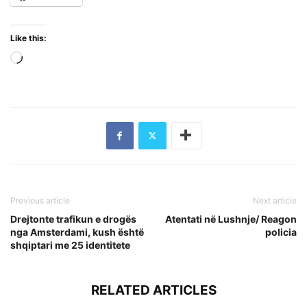
Like this:
Loading…
Previous article
Next article
Drejtonte trafikun e drogës
Atentati në Lushnje/ Reagon
nga Amsterdami, kush është
policia
shqiptari me 25 identitete
RELATED ARTICLES