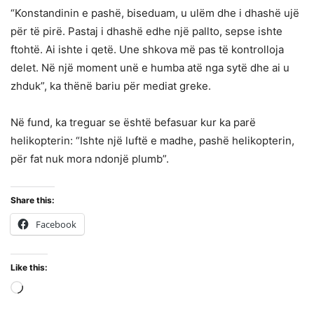
“Konstandinin e pashë, biseduam, u ulëm dhe i dhashë ujë
për të pirë. Pastaj i dhashë edhe një pallto, sepse ishte
ftohtë. Ai ishte i qetë. Une shkova më pas të kontrolloja
delet. Në një moment unë e humba atë nga sytë dhe ai u
zhduk”, ka thënë bariu për mediat greke.
Në fund, ka treguar se është befasuar kur ka parë
helikopterin: “Ishte një luftë e madhe, pashë helikopterin,
për fat nuk mora ndonjë plumb”.
Share this:
Facebook
Like this:
Loading…