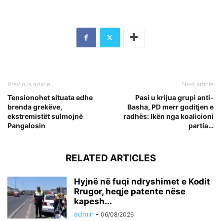
Previous article
Next article
Tensionohet situata edhe
Pasi u krijua grupi anti-
brenda grekëve,
Basha, PD merr goditjen e
ekstremistët sulmojnë
radhës: Ikën nga koalicioni
Pangalosin
partia…
RELATED ARTICLES
Hyjnë në fuqi ndryshimet e Kodit
Rrugor, heqje patente nëse
kapesh...
admin
-
06/08/2026