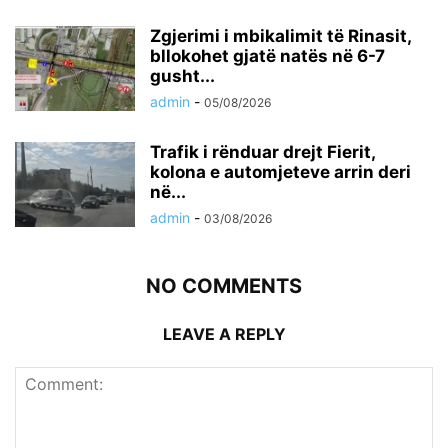
Zgjerimi i mbikalimit të Rinasit,
bllokohet gjatë natës në 6-7
gusht...
admin
-
05/08/2026
Trafik i rënduar drejt Fierit,
kolona e automjeteve arrin deri
në...
admin
-
03/08/2026
NO COMMENTS
LEAVE A REPLY