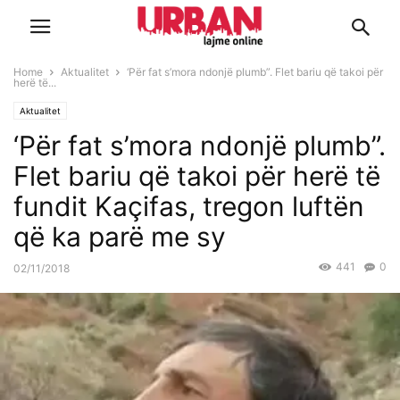
Home
Aktualitet
‘Për fat s’mora ndonjë plumb”. Flet bariu që takoi për
herë të...
Aktualitet
‘Për fat s’mora ndonjë plumb”.
Flet bariu që takoi për herë të
fundit Kaçifas, tregon luftën
që ka parë me sy
441
0
02/11/2018