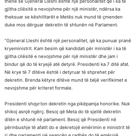
thënë se Gjeneral Lleshi është një personalitet që i ka të
gjitha cilësitë e nevojshme për një ministër, ndërsa ka
theksuar se këshilltarët e Metës nuk mund të çmenden
duke mos dërguar dekretin të shtunën në Parlament.
“Gjeneral Lleshi është një personalitet, që ka punuar pranë
kryeministrit. Kam besim që kandidati për ministër i ka të
gjitha cilësitë e nevojshme për një ministër dhe jam i
bindur që do të kryejë atë detyrë. Presidenti ka 7 ditë afat.
Në krye të 7 ditëve është i detyruar të shprehet për
dekretin. Brenda këtyre ditëve mund të bëjë verifikimet e
nevojshme për kriteret formale.
Presidenti shqyrton dekretin nga pikëpamja honorike. Nuk
shikoj asnjë ngërç. Besoj që Meta do të sjellë dekretin
ditën e shtunë në parlament. Besoj që Presidenti në
përmbushje të afatit do e dekretojë emërimin e ministrit të
ri dhe parlamenti në seancën e radhës do të emërojë