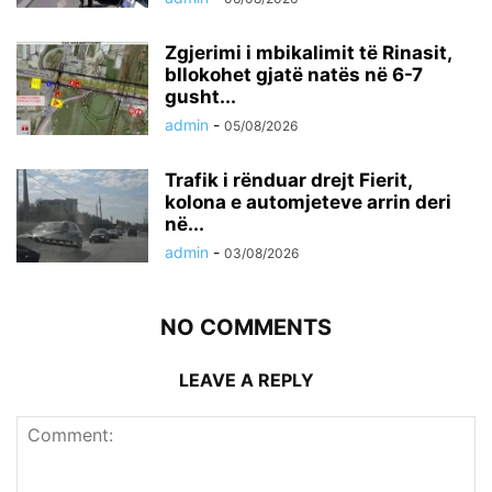
Zgjerimi i mbikalimit të Rinasit,
bllokohet gjatë natës në 6-7
gusht...
admin
-
05/08/2026
Trafik i rënduar drejt Fierit,
kolona e automjeteve arrin deri
në...
admin
-
03/08/2026
NO COMMENTS
LEAVE A REPLY