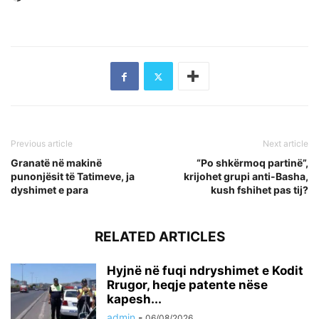
Previous article
Next article
Granatë në makinë
“Po shkërmoq partinë”,
punonjësit të Tatimeve, ja
krijohet grupi anti-Basha,
dyshimet e para
kush fshihet pas tij?
RELATED ARTICLES
Hyjnë në fuqi ndryshimet e Kodit
Rrugor, heqje patente nëse
kapesh...
admin
-
06/08/2026