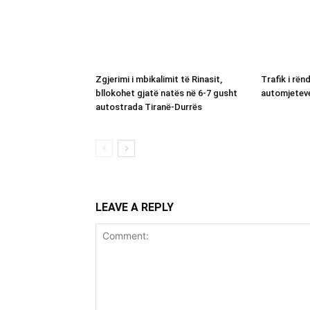
Zgjerimi i mbikalimit të Rinasit,
Trafik i rënd
bllokohet gjatë natës në 6-7 gusht
automjeteve 
autostrada Tiranë-Durrës
LEAVE A REPLY