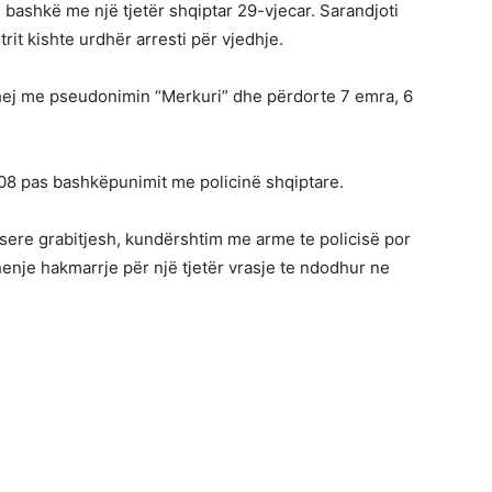
, bashkë me një tjetër shqiptar 29-vjecar. Sarandjoti
rit kishte urdhër arresti për vjedhje.
jihej me pseudonimin “Merkuri” dhe përdorte 7 emra, 6
n 2008 pas bashkëpunimit me policinë shqiptare.
ë sere grabitjesh, kundërshtim me arme te policisë por
henje hakmarrje për një tjetër vrasje te ndodhur ne