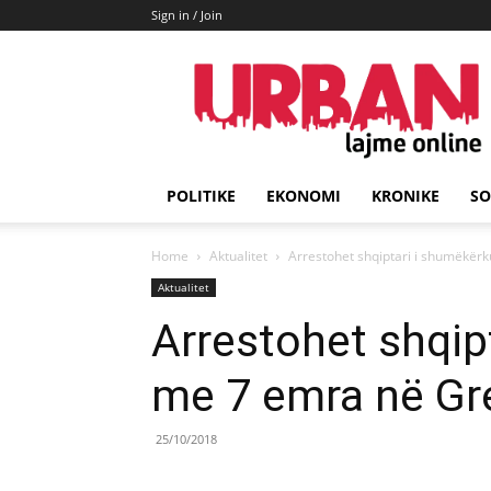
Sign in / Join
URBAN
Lajme
POLITIKE
EKONOMI
KRONIKE
SO
Home
Aktualitet
Arrestohet shqiptari i shumëkër
Aktualitet
Arrestohet shqip
me 7 emra në Gr
25/10/2018
Share