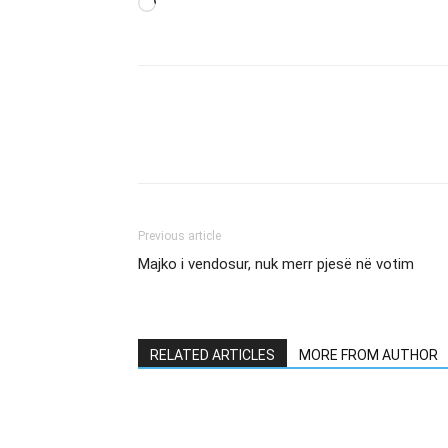
Loading…
Previous article
Majko i vendosur, nuk merr pjesë në votim
RELATED ARTICLES
MORE FROM AUTHOR