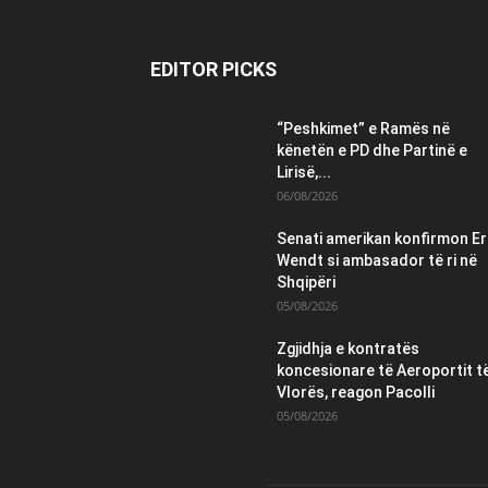
EDITOR PICKS
“Peshkimet” e Ramës në
kënetën e PD dhe Partinë e
Lirisë,...
06/08/2026
Senati amerikan konfirmon Er
Wendt si ambasador të ri në
Shqipëri
05/08/2026
Zgjidhja e kontratës
koncesionare të Aeroportit t
Vlorës, reagon Pacolli
05/08/2026