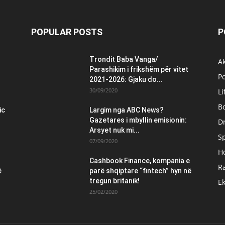
POPULAR POSTS
P
Trondit Baba Vanga/
Ak
Parashikim i frikshëm për vitet
Po
2021-2026: Gjaku do...
30/09/2020
Li
B
ic
Largim nga ABC News?
Gazetares i mbyllin emisionin:
Dr
Arsyet nuk mi...
S
07/09/2020
H
Cashbook Finance, kompania e
Ra
ë
parë shqiptare “fintech” hyn në
tregun britanik!
E
25/02/2020