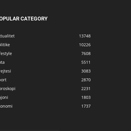
OPULAR CATEGORY
tualitet
13748
litike
10226
festyle
7608
ota
5511
ejtesi
3083
port
2870
oroskopi
2231
joni
1803
konomi
1737