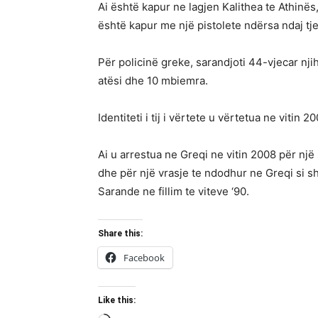
Ai është kapur ne lagjen Kalithea te Athinës
është kapur me një pistolete ndërsa ndaj tjet
Për policinë greke, sarandjoti 44-vjecar n
atësi dhe 10 mbiemra.
Identiteti i tij i vërtete u vërtetua ne viti
Ai u arrestua ne Greqi ne vitin 2008 për nj
dhe për një vrasje te ndodhur ne Greqi si s
Sarande ne fillim te viteve ‘90.
Share this:
Facebook
Like this: