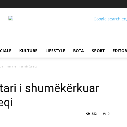
CIALE
KULTURE
LIFESTYLE
BOTA
SPORT
EDITOR
kuar me 7 emra në Greqi
tari i shumëkërkuar
eqi
582
0