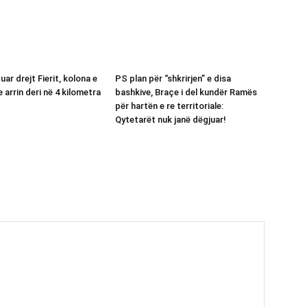
uar drejt Fierit, kolona e
PS plan për “shkrirjen” e disa
arrin deri në 4 kilometra
bashkive, Braçe i del kundër Ramës
për hartën e re territoriale:
Qytetarët nuk janë dëgjuar!