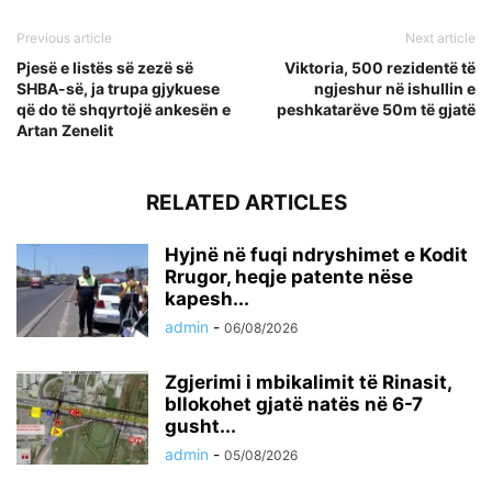
Previous article
Next article
Pjesë e listës së zezë së
Viktoria, 500 rezidentë të
SHBA-së, ja trupa gjykuese
ngjeshur në ishullin e
që do të shqyrtojë ankesën e
peshkatarëve 50m të gjatë
Artan Zenelit
RELATED ARTICLES
Hyjnë në fuqi ndryshimet e Kodit
Rrugor, heqje patente nëse
kapesh...
admin
-
06/08/2026
Zgjerimi i mbikalimit të Rinasit,
bllokohet gjatë natës në 6-7
gusht...
admin
-
05/08/2026