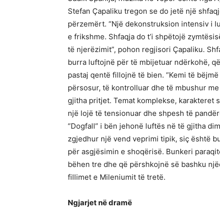
Stefan Çapaliku tregon se do jetë një shfaqj
përzemërt. “Një dekonstruksion intensiv i 
e frikshme. Shfaqja do t’i shpëtojë zymtësi
të njerëzimit”, pohon regjisori Çapaliku. Shfa
burra luftojnë për të mbijetuar ndërkohë, 
pastaj qentë fillojnë të bien. “Kemi të bëjm
përsosur, të kontrolluar dhe të mbushur me n
gjitha pritjet. Temat komplekse, karakteret
një lojë të tensionuar dhe shpesh të pandërg
“Dogfall” i bën jehonë luftës në të gjitha d
zgjedhur një vend veprimi tipik, siç është 
për asgjësimin e shoqërisë. Bunkeri paraqit
bëhen tre dhe që përshkojnë së bashku njëqind
fillimet e Mileniumit të tretë.
Ngjarjet në dramë