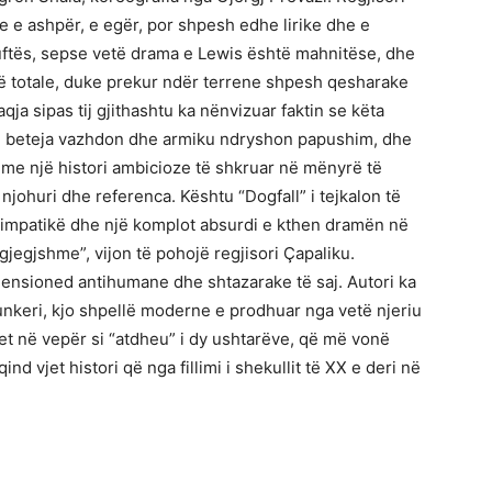
e e ashpër, e egër, por shpesh edhe lirike dhe e
luftës, sepse vetë drama e Lewis është mahnitëse, dhe
së totale, duke prekur ndër terrene shpesh qesharake
qja sipas tij gjithashtu ka nënvizuar faktin se këta
që beteja vazhdon dhe armiku ndryshon papushim, dhe
ë me një histori ambicioze të shkruar në mënyrë të
johuri dhe referenca. Kështu “Dogfall” i tejkalon të
 simpatikë dhe një komplot absurdi e kthen dramën në
jegjshme”, vijon të pohojë regjisori Çapaliku.
imensioned antihumane dhe shtazarake të saj. Autori ka
bunkeri, kjo shpellë moderne e prodhuar nga vetë njeriu
et në vepër si “atdheu” i dy ushtarëve, që më vonë
 vjet histori që nga fillimi i shekullit të XX e deri në