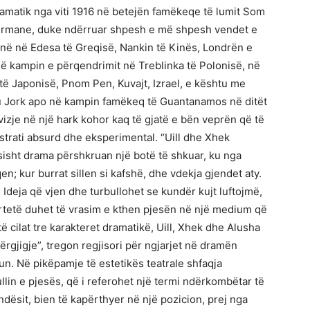
dramatik nga viti 1916 në betejën famëkeqe të lumit Som
gjermane, duke ndërruar shpesh e më shpesh vendet e
jnë në Edesa të Greqisë, Nankin të Kinës, Londrën e
në kampin e përqendrimit në Treblinka të Polonisë, në
 të Japonisë, Pnom Pen, Kuvajt, Izrael, e kështu me
Nju Jork apo në kampin famëkeq të Guantanamos në ditët
ëvizje në një hark kohor kaq të gjatë e bën veprën që të
ubstrati absurd dhe eksperimental. “Uill dhe Xhek
sisht drama përshkruan një botë të shkuar, ku nga
n; kur burrat sillen si kafshë, dhe vdekja gjendet aty.
Ideja që vjen dhe turbullohet se kundër kujt luftojmë,
ërtetë duhet të vrasim e kthen pjesën në një medium që
ë cilat tre karakteret dramatikë, Uill, Xhek dhe Alusha
rgjigje”, tregon regjisori për ngjarjet në dramën
n. Në pikëpamje të estetikës teatrale shfaqja
ullin e pjesës, që i referohet një termi ndërkombëtar të
ësit, bien të kapërthyer në një pozicion, prej nga