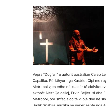
Vepra “Dogfall” e autorit australian Caleb 
Çapaliku. Përkthyer nga Kastriot Çipi me re
Metropol vjen edhe në kuadër të aktivitetev
aktorët Alert Çeloaliaj, Ervin Bejleri si dhe
Metropol, por shfaqja do të vijojë dhe në s
Sadik Spahija, muzika në vepër është nga Ag