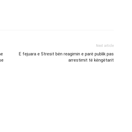
Next article
he
E fejuara e Stresit bën reagimin e parë publik pas
se
arrestimit të këngëtarit