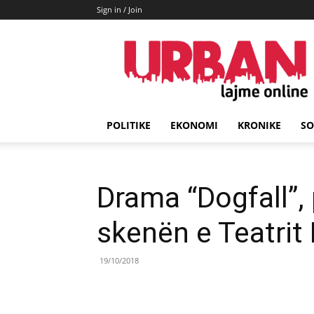
Sign in / Join
URBAN
Lajme
POLITIKE
EKONOMI
KRONIKE
SO
Drama “Dogfall”,
skenën e Teatrit
19/10/2018
Share