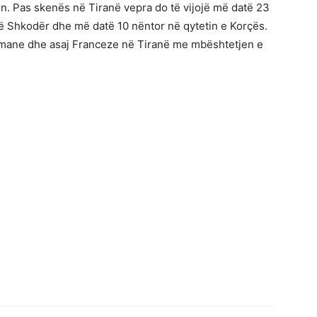
n. Pas skenës në Tiranë vepra do të vijojë më datë 23
ë Shkodër dhe më datë 10 nëntor në qytetin e Korçës.
rmane dhe asaj Franceze në Tiranë me mbështetjen e