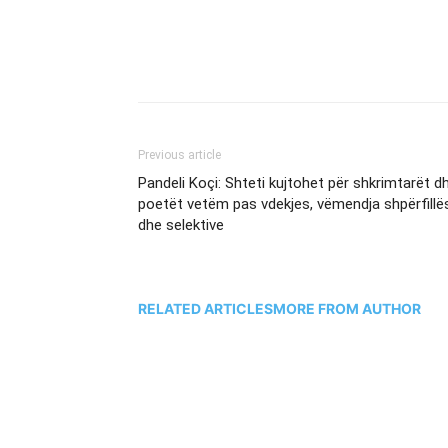
Previous article
Pandeli Koçi: Shteti kujtohet për shkrimtarët d
poetët vetëm pas vdekjes, vëmendja shpërfillë
dhe selektive
RELATED ARTICLES
MORE FROM AUTHOR