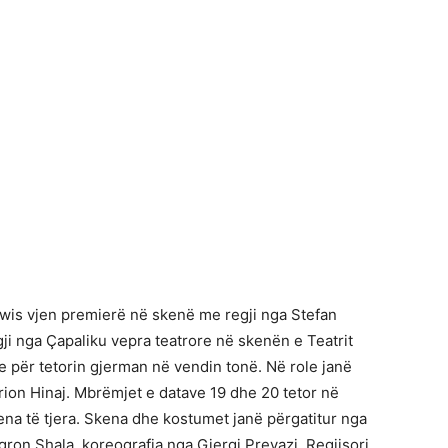
Lewis vjen premierë në skenë me regji nga Stefan
gji nga Çapaliku vepra teatrore në skenën e Teatrit
e për tetorin gjerman në vendin tonë. Në role janë
 Erion Hinaj. Mbrëmjet e datave 19 dhe 20 tetor në
kena të tjera. Skena dhe kostumet janë përgatitur nga
ron Shala, koreografia nga Gjergj Prevazi. Regjisori