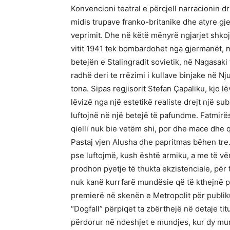
Konvencioni teatral e përcjell narracionin 
midis trupave franko-britanike dhe atyre 
veprimit. Dhe në këtë mënyrë ngjarjet shko
vitit 1941 tek bombardohet nga gjermanët, 
betejën e Stalingradit sovietik, në Nagasaki
radhë deri te rrëzimi i kullave binjake në 
tona. Sipas regjisorit Stefan Çapaliku, kjo l
lëvizë nga një estetikë realiste drejt një s
luftojnë në një betejë të pafundme. Fatmirë
qielli nuk bie vetëm shi, por dhe mace dhe qe
Pastaj vjen Alusha dhe papritmas bëhen tre. 
pse luftojmë, kush është armiku, a me të v
prodhon pyetje të thukta ekzistenciale, për t
nuk kanë kurrfarë mundësie që të kthejnë pë
premierë në skenën e Metropolit për publiku
“Dogfall” përpiqet ta zbërthejë në detaje tit
përdorur në ndeshjet e mundjes, kur dy mund