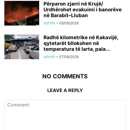
Përparon zjarri në Krujë/
Urdhërohet evakuimi i banorëve
në Barabit–Lluban
admin
-
09/08/2026
Radhë kilometrike në Kakavijë,
qytetarët bllokohen në
temperatura të larta, pala...
admin
-
07/08/2026
NO COMMENTS
LEAVE A REPLY