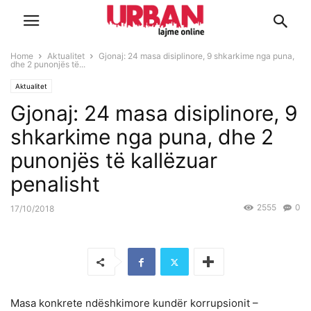
Home
Aktualitet
Gjonaj: 24 masa disiplinore, 9 shkarkime nga puna,
dhe 2 punonjës të...
Aktualitet
Gjonaj: 24 masa disiplinore, 9
shkarkime nga puna, dhe 2
punonjës të kallëzuar
penalisht
2555
0
17/10/2018
Masa konkrete ndëshkimore kundër korrupsionit –