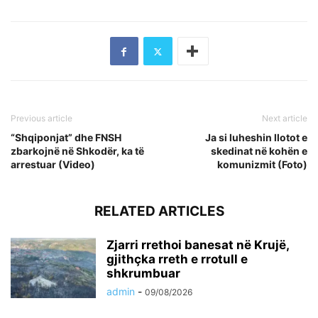
Previous article
Next article
“Shqiponjat” dhe FNSH
Ja si luheshin llotot e
zbarkojnë në Shkodër, ka të
skedinat në kohën e
arrestuar (Video)
komunizmit (Foto)
RELATED ARTICLES
Zjarri rrethoi banesat në Krujë,
gjithçka rreth e rrotull e
shkrumbuar
admin
-
09/08/2026