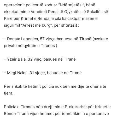
operacionit policor të koduar “Ndërmjetësi”, bënë
ekzekutimin e Vendimit Penal të Gjykatës së Shkallës së
Parë për Krimet e Rënda, e cila ka caktuar masën e
sigurimit “Arrest me burg”, për shtetasit :
– Donata Lepenica, 57 vjeçe banuese në Tiranë (avokate
private në qytetin e Tiranës )
– Yzeir Bala, 32 vjeç, banues në Tiranë
– Megi Naksi, 31 vjeçe, banuese në Tiranë
Për shkak të hetimit policia nuk bën me dije të dhëna të
tjera.
Policia e Tiranës nën drejtimin e Prokurorisë për Krimet e
Rënda Tiranë vijon hetimet për identifikimin e personave