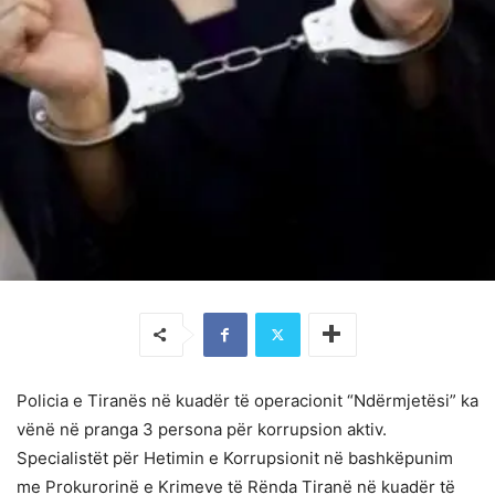
Policia e Tiranës në kuadër të operacionit “Ndërmjetësi” ka
vënë në pranga 3 persona për korrupsion aktiv.
Specialistët për Hetimin e Korrupsionit në bashkëpunim
me Prokurorinë e Krimeve të Rënda Tiranë në kuadër të