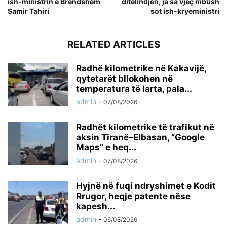
ish-ministrin e Brendshëm
ditëlindjen, ja sa vjeç mbush
Samir Tahiri
sot ish-kryeministri
RELATED ARTICLES
Radhë kilometrike në Kakavijë,
qytetarët bllokohen në
temperatura të larta, pala...
admin
-
07/08/2026
Radhët kilometrike të trafikut në
aksin Tiranë–Elbasan, “Google
Maps” e heq...
admin
-
07/08/2026
Hyjnë në fuqi ndryshimet e Kodit
Rrugor, heqje patente nëse
kapesh...
admin
-
06/08/2026