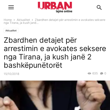
Home
Aktualitet
Zbardhen detajet për arrestimin e avokates seksere
nga Tirana, ja kush janë...
Aktualitet
Zbardhen detajet për
arrestimin e avokates seksere
nga Tirana, ja kush janë 2
bashkëpunëtorët
635
0
15/10/2018