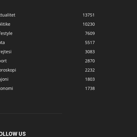
tualitet
13751
litike
10230
festyle
7609
ota
5517
ejtesi
3083
port
2870
oroskopi
2232
joni
1803
konomi
1738
OLLOW US