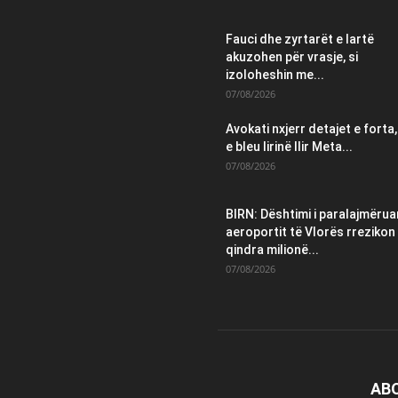
Fauci dhe zyrtarët e lartë
akuzohen për vrasje, si
izoloheshin me...
07/08/2026
Avokati nxjerr detajet e forta,
e bleu lirinë Ilir Meta...
07/08/2026
BIRN: Dështimi i paralajmëruar
aeroportit të Vlorës rrezikon
qindra milionë...
07/08/2026
AB