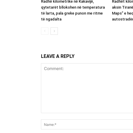
Radhë kilometrike në Kakavijë,
Radhët kilom
qytetarët bllokohen në temperatura
aksin Tiran
të larta, pala greke punon me ritme
Maps” e heq
të ngadalta
autostradë
LEAVE A REPLY