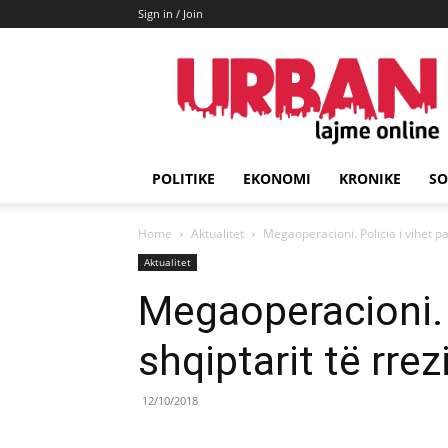
Sign in / Join
URBAN
Lajme
POLITIKE
EKONOMI
KRONIKE
SO
Home
Aktualitet
Megaoperacioni. Policia i vihet p
Aktualitet
Megaoperacioni. P
shqiptarit të rre
12/10/2018
Share