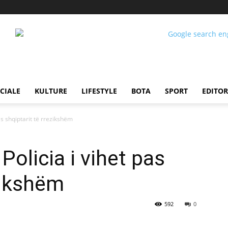
CIALE
KULTURE
LIFESTYLE
BOTA
SPORT
EDITOR
as shqiptarit të rrezikshëm
olicia i vihet pas
zikshëm
592
0