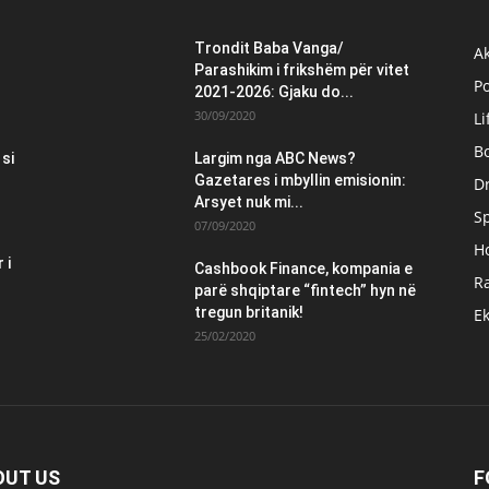
Trondit Baba Vanga/
Ak
Parashikim i frikshëm për vitet
Po
2021-2026: Gjaku do...
30/09/2020
Li
B
 si
Largim nga ABC News?
Gazetares i mbyllin emisionin:
Dr
Arsyet nuk mi...
S
07/09/2020
H
 i
Cashbook Finance, kompania e
Ra
parë shqiptare “fintech” hyn në
tregun britanik!
E
25/02/2020
OUT US
F