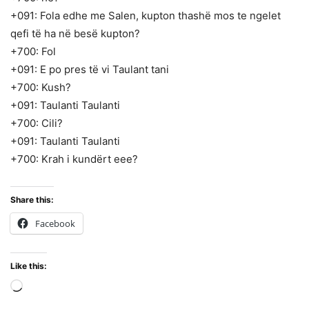
+091: Fola edhe me Salen, kupton thashë mos te ngelet
qefi të ha në besë kupton?
+700: Fol
+091: E po pres të vi Taulant tani
+700: Kush?
+091: Taulanti Taulanti
+700: Cili?
+091: Taulanti Taulanti
+700: Krah i kundërt eee?
Share this:
Facebook
Like this:
Loading…