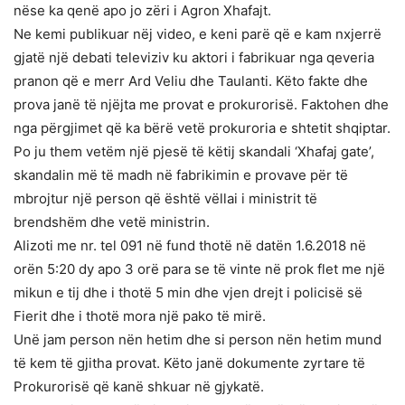
nëse ka qenë apo jo zëri i Agron Xhafajt.
Ne kemi publikuar nëj video, e keni parë që e kam nxjerrë
gjatë një debati televiziv ku aktori i fabrikuar nga qeveria
pranon që e merr Ard Veliu dhe Taulanti. Këto fakte dhe
prova janë të njëjta me provat e prokurorisë. Faktohen dhe
nga përgjimet që ka bërë vetë prokuroria e shtetit shqiptar.
Po ju them vetëm një pjesë të këtij skandali ‘Xhafaj gate’,
skandalin më të madh në fabrikimin e provave për të
mbrojtur një person që është vëllai i ministrit të
brendshëm dhe vetë ministrin.
Alizoti me nr. tel 091 në fund thotë në datën 1.6.2018 në
orën 5:20 dy apo 3 orë para se të vinte në prok flet me një
mikun e tij dhe i thotë 5 min dhe vjen drejt i policisë së
Fierit dhe i thotë mora një pako të mirë.
Unë jam person nën hetim dhe si person nën hetim mund
të kem të gjitha provat. Këto janë dokumente zyrtare të
Prokurorisë që kanë shkuar në gjykatë.