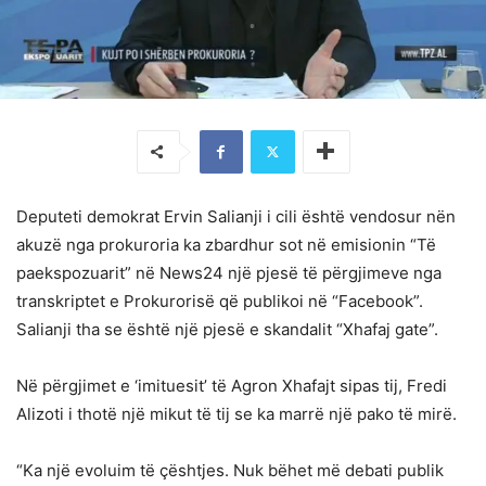
Deputeti demokrat Ervin Salianji i cili është vendosur nën
akuzë nga prokuroria ka zbardhur sot në emisionin “Të
paekspozuarit” në News24 një pjesë të përgjimeve nga
transkriptet e Prokurorisë që publikoi në “Facebook”.
Salianji tha se është një pjesë e skandalit “Xhafaj gate”.
Në përgjimet e ‘imituesit’ të Agron Xhafajt sipas tij, Fredi
Alizoti i thotë një mikut të tij se ka marrë një pako të mirë.
“Ka një evoluim të çështjes. Nuk bëhet më debati publik