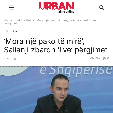
Home
Aktualitet
‘Mora një pako të mirë’, Salianji zbardh ‘live’
përgjimet
Aktualitet
‘Mora një pako të mirë’,
Salianji zbardh ‘live’ përgjimet
792
0
11/10/2018