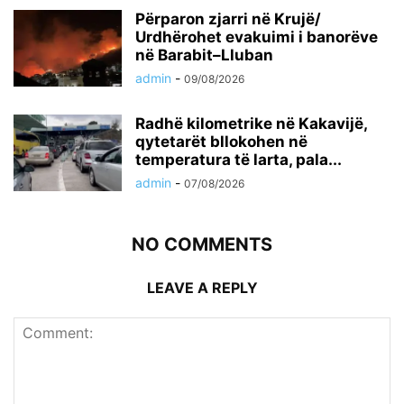
Përparon zjarri në Krujë/
Urdhërohet evakuimi i banorëve
në Barabit–Lluban
admin
-
09/08/2026
Radhë kilometrike në Kakavijë,
qytetarët bllokohen në
temperatura të larta, pala...
admin
-
07/08/2026
NO COMMENTS
LEAVE A REPLY