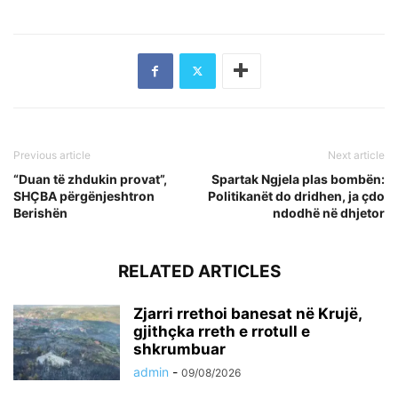
Previous article
Next article
“Duan të zhdukin provat”,
Spartak Ngjela plas bombën:
SHÇBA përgënjeshtron
Politikanët do dridhen, ja çdo
Berishën
ndodhë në dhjetor
RELATED ARTICLES
Zjarri rrethoi banesat në Krujë,
gjithçka rreth e rrotull e
shkrumbuar
admin
-
09/08/2026