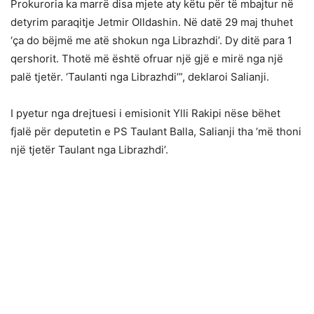
Prokuroria ka marrë disa mjete aty këtu për të mbajtur në
detyrim paraqitje Jetmir Olldashin. Në datë 29 maj thuhet
‘ça do bëjmë me atë shokun nga Librazhdi’. Dy ditë para 1
qershorit. Thotë më është ofruar një gjë e mirë nga një
palë tjetër. ‘Taulanti nga Librazhdi’”, deklaroi Salianji.
I pyetur nga drejtuesi i emisionit Ylli Rakipi nëse bëhet
fjalë për deputetin e PS Taulant Balla, Salianji tha ‘më thoni
një tjetër Taulant nga Librazhdi’.