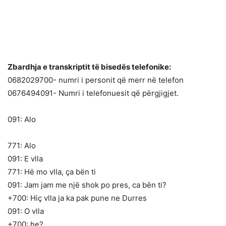
Zbardhja e transkriptit të bisedës telefonike:
0682029700- numri i personit që merr në telefon
0676494091- Numri i telefonuesit që përgjigjet.
091: Alo
771: Alo
091: E vlla
771: Hë mo vlla, ça bën ti
091: Jam jam me një shok po pres, ca bën ti?
+700: Hiç vlla ja ka pak pune ne Durres
091: O vlla
+700: he?