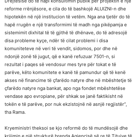
Drejtësisë do të hapi konsultimin publik për projektin e një
reforme rrënjësore, e cila do të bashkojë ALUIZNI-n dhe
hipotekën në një institucion të vetëm. Nga ana tjetër do të
hapë rrugën e një transformimi të madh nga pikëpamja e
sistemimit dixhital të të gjithë të dhënave, do të adresojë
disa probleme kyçe, ndër të cilat problemi i disa
komuniteteve në veri të vendit, sidomos, por dhe në
ndonjë zonë të jugut, që e kanë refuzuar 7501-n, si
rezultat i paqes së vendosur mes tyre për tokat e të
parëve, këto komunitete e kanë të pamundur që të kenë
akses në financime të çfarëdo natyre dhe në mbështetje të
çfarëdo natyre nga bankat, apo nga fondet mbështetëse
vendase apo evropiane, për shkak se janë faktikisht në
tokën e të parëve, por nuk ekzistojnë në asnjë regjistër”,
tha Rama.
Kryeministri theksoi se kjo reformë do të mundësojë dhe
krijimin e një strukturë brenda Agjencisë së re të Titujve të