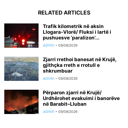
RELATED ARTICLES
Trafik kilometrik në aksin
Llogara-Vlorë/ Fluksi i lartë i
pushuesve ‘paralizon’...
admin
-
09/08/2026
Zjarri rrethoi banesat në Krujë,
gjithçka rreth e rrotull e
shkrumbuar
admin
-
09/08/2026
Përparon zjarri në Krujë/
Urdhërohet evakuimi i banorëve
në Barabit–Lluban
admin
-
09/08/2026