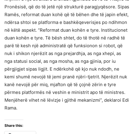
Pronësisë, që do të jetë një strukturë paragjyqësore. Sipas
Ramës, reformat duan kohë që të bëhen dhe të japin efekt,
ndërsa shtoi se platforma e bashkëqeverisjes po ndihmon
në këtë aspekt. “Reformat duan kohën e tyre. Institucionet
duan kohën e tyre. Të bësh shtet, do të thotë në radhë të
parë të kesh një administratë që funksionon si robot, që
nuk i shikon njerëzit as nga prejardhja, as nga xhepi, as
nga statusi social, as nga mosha, as nga gjinia, por iu
përgjigjet sipas ligjit. E ndërkohë që kjo nuk ndodh, ne
kemi shumë nevojë të jemi pranë njëri-tjetrit. Njerëzit nuk
kanë nevojë për miq, mjafton që të çojnë zërin e tyre
përmes platformës në veshin e ministrit apo të ministres.
Menjëherë vihet në lëvizje i gjithë mekanizmi”, deklaroi Edi
Rama.
Share this: