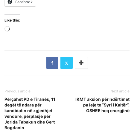
Facebook
Like this:
Loading…
Previous article
Next article
Përçahet PD e Tiranës, 11
IKMT aksion për ndërtimet
degët të ndara për
pa leje te “Syri i Kaltër”,
kandidatin në zgjedhjet
OSHEE heq energjinë
vendore, përplasje për
Jorida Tabakun dhe Gert
Bogdanin