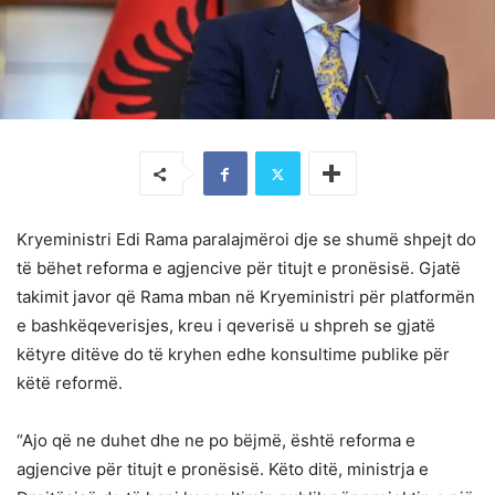
Kryeministri Edi Rama paralajmëroi dje se shumë shpejt do
të bëhet reforma e agjencive për titujt e pronësisë. Gjatë
takimit javor që Rama mban në Kryeministri për platformën
e bashkëqeverisjes, kreu i qeverisë u shpreh se gjatë
këtyre ditëve do të kryhen edhe konsultime publike për
këtë reformë.
“Ajo që ne duhet dhe ne po bëjmë, është reforma e
agjencive për titujt e pronësisë. Këto ditë, ministrja e