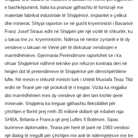
e bashkëpunimit. Italia ka pranuar gjithashtu të furnizojë me
materiale fabrikat industriale të Shqipërisë, impiantet e çelikut
dhe minierat. Shtypi raporton se në gusht kryeministri i Bavarisë
Franz Josef Straus edhi në Shqipëri për një vizitë të shkurtër, ku
u takua me zv. kryeministrin. Ndërsa në nëntor zyrtarët e të dy
vendeve u takuan në Vienë për të diskutuar vendosjen e
marrëdhënieve. Gjermania Perëndimore raportohet se i ka
ofruar Shqipërisë ndihmë teknike por refuzon kontrata deri në
heqjen dot të pretendimeve të Shqipërisë për dëmshpërblime
lufte. Në mesin e shkurtit ministri turk i shtetit Mustafa Tinaz Titiz
erdhi në Tiranë për një protokoll të ri tregtar. Vizita ka ringjallur
disi marrëdhënien mes dy vendeve që deri tani kishte qenë
minimale. Shqipëria ka treguar gjithashtu fleksibilitet për
çështjen e floririt prej rreth 35 milionë dollarë që mbahet nga
SHBA, Britania e Franca që prej Luftës II Botërore. Sipas
burimeve diplomatike, Tirana për herë të parë në 1983 vendosi
një dialog të rregullt për çështjen me anë të ndërmjetësve me tre