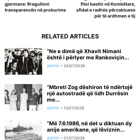
gjermane: Rregulloni
fitoi bastin në Kombëtare,
transparencën në prokurime
sfidat e radhës përcaktuese
për të ardhmen e tij
RELATED ARTICLES
“Ne e dimë që Xhavit Nimani
është i përlyer me Rankoviçin...
admin
-
24/07/2026
“Mbreti Zog dëshiron të ndërtojë
një autostradë që lidh Durrësin
me...
admin
-
15/07/2026
“Më 7.6.1986, në det u diktuan dy
anije amerikane, që lëviznin...
admin
-
01/07/2026