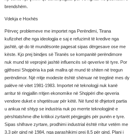
brendshëm.
Vdekja e Hoxhës
Përveç problemeve me importet nga Perëndimi, Tirana
kufizohet dhe nga ideologjia e saj e refuzimit të kredive nga
jashtë, që do të mundësonte pagesat sipas dërgesave ose me
këste. Kjo prej bindjes së Tiranës se kompanitë perëndimore
nuk mund të veprojnë jashtë influencës së qeverive të tyre. Por
gjithsesi Shqipëria ka pak mallra që mund të shiten në tregun
perëndimor. Një rritje modeste është shënuar në tregtinë mes dy
palëve në vitet 1981-1983. Importet në teknologji nuk kanë
arritur të ringjallin rritjen ekonomike në Shqipëri dhe qeveria
vendore duket e shqetësuar për këtë. Në fund të dhjetorit partia
u ankua në shtyp se industria nuk po merrte teknologjinë e
përshtatshme dhe kritikoi zyrtarët përgjegjës për punën e tyre.
Sipas shifrave zyrtare, prodhimi industrial është rritur vetëm me
3.3 për qind në 1984, nga parashikimi prej 8.5 për qind. Plani i