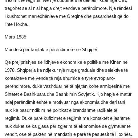
rrëzimit të regjimit. Në një dokument të deklasifikuar nga CIA,
tregohet se si nisi hapja drejt vendeve perëndimore. Një rëndësi
i kushtohet marrëdhënieve me Greqinë dhe pasardhësit që do
linte Hoxha.
Mars 1985
Mundësi për kontakte perëndimore në Shqipëri
Që prej prishjes së lidhjeve ekonomike e politike me Kinën në
1978, Shqipëria ka ndjekur një rrugë graduale dhe selektive të
kontakteve me vende të reja shumica e tyre evropiano-
perëndimore, duke vazhduar në të njëjtën kohë armiqësinë me
Shtetet e Bashkuara dhe Bashkimin Sovjetik. Kjo hapje e matur
ndaj perëndimit është e motivuar nga ekonomia dhe deri tani
nuk ka pasur ndikim në politikat e brendshme radikale të
regjimit. Duke parë kufizimet e regjimit me kontaktet e jashtme
nuk duket se ka gjasa për zgjerim të ekonomisë së gjymtuar të
vendit, ose të paktën në mandatin e parë të pasuesit të Hoxhës.