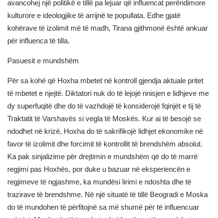
avancohej një politikë e tillë pa lejuar që influencat perëndimore
kulturore e ideologjike të arrijnë te popullata. Edhe gjatë
kohërave të izolimit më të madh, Tirana gjithmonë është ankuar
për influenca të tilla.
Pasuesit e mundshëm
Për sa kohë që Hoxha mbetet në kontroll gjendja aktuale pritet
të mbetet e njejtë. Diktatori nuk do të lejojë rinisjen e lidhjeve me
dy superfuqitë dhe do të vazhdojë të konsiderojë fqinjët e tij të
Traktatit të Varshavës si vegla të Moskës. Kur ai të besojë se
ndodhet në krizë, Hoxha do të sakrifikojë lidhjet ekonomike në
favor të izolimit dhe forcimit të kontrollit të brendshëm absolut.
Ka pak sinjalizime për drejtimin e mundshëm që do të marrë
regjimi pas Hoxhës, por duke u bazuar në eksperiencën e
regjimeve të ngjashme, ka mundësi lirimi e ndoshta dhe të
trazirave të brendshme. Në një situatë të tillë Beogradi e Moska
do të mundohen të përfitojnë sa më shumë për të influencuar