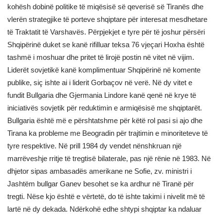
kohësh dobinë politike të miqësisë së qeverisë së Tiranës dhe
vlerën strategjike të porteve shqiptare për interesat mesdhetare
të Traktatit të Varshavës. Përpjekjet e tyre për të joshur përsëri
Shqipërinë duket se kanë rifilluar teksa 76 vjeçari Hoxha është
tashmë i moshuar dhe pritet të lirojë postin në vitet në vijim.
Liderët sovjetikë kanë komplimentuar Shqipërinë në komente
publike, siç ishte ai i liderit Gorbaçov në verë. Në dy vitet e
fundit Bullgaria dhe Gjermania Lindore kanë qenë në krye të
iniciativës sovjetik për reduktimin e armiqësisë me shqiptarët.
Bullgaria është më e përshtatshme për këtë rol pasi si ajo dhe
Tirana ka probleme me Beogradin për trajtimin e minoriteteve të
tyre respektive. Në prill 1984 dy vendet nënshkruan një
marrëveshje rritje të tregtisë bilaterale, pas një rënie në 1983. Në
dhjetor sipas ambasadës amerikane ne Sofie, zv. ministri i
Jashtëm bullgar Ganev besohet se ka ardhur në Tiranë për
tregti. Nëse kjo është e vërtetë, do të ishte takimi i nivelit më të
lartë në dy dekada. Ndërkohë edhe shtypi shqiptar ka ndaluar