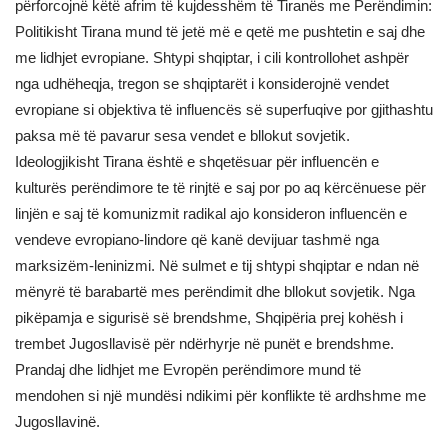
përforcojnë këtë afrim të kujdesshëm të Tiranës me Perëndimin:
Politikisht Tirana mund të jetë më e qetë me pushtetin e saj dhe
me lidhjet evropiane. Shtypi shqiptar, i cili kontrollohet ashpër
nga udhëheqja, tregon se shqiptarët i konsiderojnë vendet
evropiane si objektiva të influencës së superfuqive por gjithashtu
paksa më të pavarur sesa vendet e bllokut sovjetik.
Ideologjikisht Tirana është e shqetësuar për influencën e
kulturës perëndimore te të rinjtë e saj por po aq kërcënuese për
linjën e saj të komunizmit radikal ajo konsideron influencën e
vendeve evropiano-lindore që kanë devijuar tashmë nga
marksizëm-leninizmi. Në sulmet e tij shtypi shqiptar e ndan në
mënyrë të barabartë mes perëndimit dhe bllokut sovjetik. Nga
pikëpamja e sigurisë së brendshme, Shqipëria prej kohësh i
trembet Jugosllavisë për ndërhyrje në punët e brendshme.
Prandaj dhe lidhjet me Evropën perëndimore mund të
mendohen si një mundësi ndikimi për konflikte të ardhshme me
Jugosllavinë.