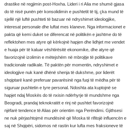
drastike në regjimin post-Hoxha. Lideri i ri Alia me shumë gjasa
do të nisë punën për konsolidimin e pushtetit të tij, çka mund të
sjellë një luftë pushteti të bazuar në ndryshimet ideologjike,
interesat personale dhe luftat mes klaneve. Nga informacionet e
pakta që kemi duket se diferencat në politikën e jashtme do të
reflektohen mes atyre që kërkojnë hapjen dhe lidhjet me vendet
e huaja për të kaluar vështirësitë ekonomike, dhe atyre që
favorizojnë izolimin e mëtejshëm në mbrojtje të politikave
tradicionale radikale. Të paktën për momentin, ndryshimet e
ideologjive nuk kanë dhënë shenja të dukshme, por liderët
shqiptarë kanë preferuar pavarësinë nga fuqi të mëdha për të
siguruar pushtetin e tyre personal. Ndoshta ata kuptojnë se
hapjet ndaj Moskës do të nxisin ndërhyrje të mundshme nga
Beogradi, prandaj teknokratët e rinj në pushtet favorizojnë
njëfarë tendence të Alias për orientim nga Perëndimi. Gjithsesi
ne nuk përjashtojmë mundësinë që Moska të rifitojë influencën e
saj në Shqipëri, sidomos në rastin kur lufta mes fraksioneve të