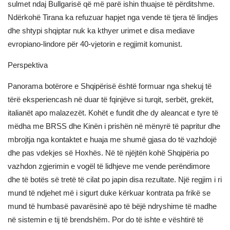
sulmet ndaj Bullgarisë që më parë ishin thuajse të përditshme.
Ndërkohë Tirana ka refuzuar hapjet nga vende të tjera të lindjes
dhe shtypi shqiptar nuk ka kthyer urimet e disa mediave
evropiano-lindore për 40-vjetorin e regjimit komunist.
Perspektiva
Panorama botërore e Shqipërisë është formuar nga shekuj të
tërë eksperiencash në duar të fqinjëve si turqit, serbët, grekët,
italianët apo malazezët. Kohët e fundit dhe dy aleancat e tyre të
mëdha me BRSS dhe Kinën i prishën në mënyrë të papritur dhe
mbrojtja nga kontaktet e huaja me shumë gjasa do të vazhdojë
dhe pas vdekjes së Hoxhës. Në të njëjtën kohë Shqipëria po
vazhdon zgjerimin e vogël të lidhjeve me vende perëndimore
dhe të botës së tretë të cilat po japin disa rezultate. Një regjim i ri
mund të ndjehet më i sigurt duke kërkuar kontrata pa frikë se
mund të humbasë pavarësinë apo të bëjë ndryshime të madhe
në sistemin e tij të brendshëm. Por do të ishte e vështirë të