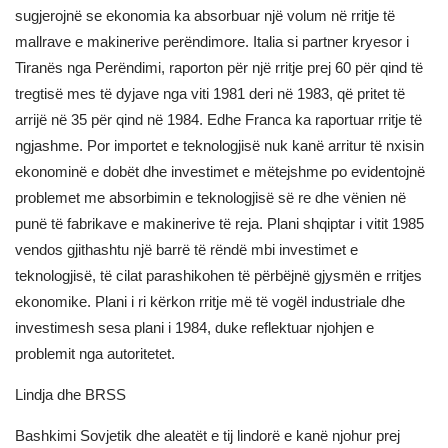
sugjerojnë se ekonomia ka absorbuar një volum në rritje të
mallrave e makinerive perëndimore. Italia si partner kryesor i
Tiranës nga Perëndimi, raporton për një rritje prej 60 për qind të
tregtisë mes të dyjave nga viti 1981 deri në 1983, që pritet të
arrijë në 35 për qind në 1984. Edhe Franca ka raportuar rritje të
ngjashme. Por importet e teknologjisë nuk kanë arritur të nxisin
ekonominë e dobët dhe investimet e mëtejshme po evidentojnë
problemet me absorbimin e teknologjisë së re dhe vënien në
punë të fabrikave e makinerive të reja. Plani shqiptar i vitit 1985
vendos gjithashtu një barrë të rëndë mbi investimet e
teknologjisë, të cilat parashikohen të përbëjnë gjysmën e rritjes
ekonomike. Plani i ri kërkon rritje më të vogël industriale dhe
investimesh sesa plani i 1984, duke reflektuar njohjen e
problemit nga autoritetet.
Lindja dhe BRSS
Bashkimi Sovjetik dhe aleatët e tij lindorë e kanë njohur prej