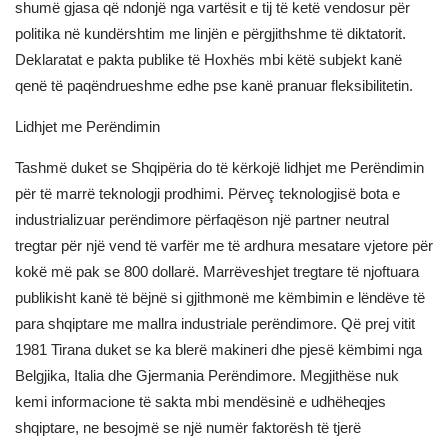
shumë gjasa që ndonjë nga vartësit e tij të ketë vendosur për
politika në kundërshtim me linjën e përgjithshme të diktatorit.
Deklaratat e pakta publike të Hoxhës mbi këtë subjekt kanë
qenë të paqëndrueshme edhe pse kanë pranuar fleksibilitetin.
Lidhjet me Perëndimin
Tashmë duket se Shqipëria do të kërkojë lidhjet me Perëndimin
për të marrë teknologji prodhimi. Përveç teknologjisë bota e
industrializuar perëndimore përfaqëson një partner neutral
tregtar për një vend të varfër me të ardhura mesatare vjetore për
kokë më pak se 800 dollarë. Marrëveshjet tregtare të njoftuara
publikisht kanë të bëjnë si gjithmonë me këmbimin e lëndëve të
para shqiptare me mallra industriale perëndimore. Që prej vitit
1981 Tirana duket se ka blerë makineri dhe pjesë këmbimi nga
Belgjika, Italia dhe Gjermania Perëndimore. Megjithëse nuk
kemi informacione të sakta mbi mendësinë e udhëheqjes
shqiptare, ne besojmë se një numër faktorësh të tjerë