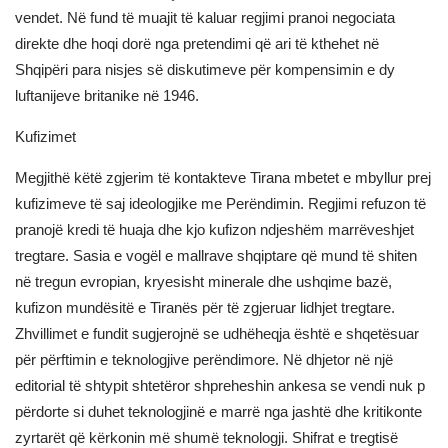
vendet. Në fund të muajit të kaluar regjimi pranoi negociata
direkte dhe hoqi dorë nga pretendimi që ari të kthehet në
Shqipëri para nisjes së diskutimeve për kompensimin e dy
luftanijeve britanike në 1946.
Kufizimet
Megjithë këtë zgjerim të kontakteve Tirana mbetet e mbyllur prej
kufizimeve të saj ideologjike me Perëndimin. Regjimi refuzon të
pranojë kredi të huaja dhe kjo kufizon ndjeshëm marrëveshjet
tregtare. Sasia e vogël e mallrave shqiptare që mund të shiten
në tregun evropian, kryesisht minerale dhe ushqime bazë,
kufizon mundësitë e Tiranës për të zgjeruar lidhjet tregtare.
Zhvillimet e fundit sugjerojnë se udhëheqja është e shqetësuar
për përftimin e teknologjive perëndimore. Në dhjetor në një
editorial të shtypit shtetëror shpreheshin ankesa se vendi nuk p
përdorte si duhet teknologjinë e marrë nga jashtë dhe kritikonte
zyrtarët që kërkonin më shumë teknologji. Shifrat e tregtisë