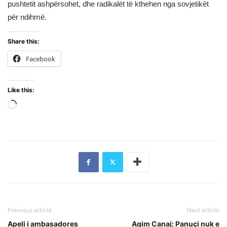
pushtetit ashpërsohet, dhe radikalët të kthehen nga sovjetikët
për ndihmë.
Share this:
Facebook
Like this:
Loading…
Previous article
Next article
Apeli i ambasadores
Agim Canaj: Panuçi nuk e