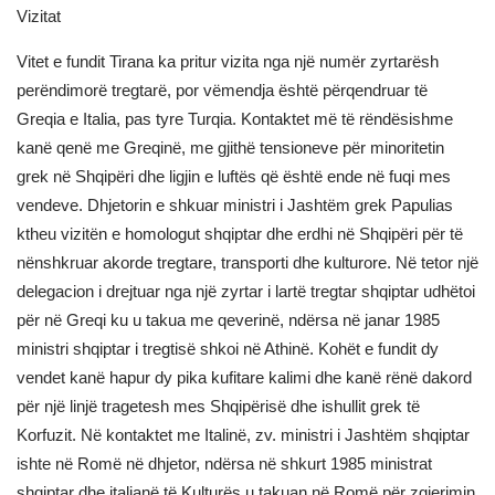
Vizitat
Vitet e fundit Tirana ka pritur vizita nga një numër zyrtarësh
perëndimorë tregtarë, por vëmendja është përqendruar të
Greqia e Italia, pas tyre Turqia. Kontaktet më të rëndësishme
kanë qenë me Greqinë, me gjithë tensioneve për minoritetin
grek në Shqipëri dhe ligjin e luftës që është ende në fuqi mes
vendeve. Dhjetorin e shkuar ministri i Jashtëm grek Papulias
ktheu vizitën e homologut shqiptar dhe erdhi në Shqipëri për të
nënshkruar akorde tregtare, transporti dhe kulturore. Në tetor një
delegacion i drejtuar nga një zyrtar i lartë tregtar shqiptar udhëtoi
për në Greqi ku u takua me qeverinë, ndërsa në janar 1985
ministri shqiptar i tregtisë shkoi në Athinë. Kohët e fundit dy
vendet kanë hapur dy pika kufitare kalimi dhe kanë rënë dakord
për një linjë tragetesh mes Shqipërisë dhe ishullit grek të
Korfuzit. Në kontaktet me Italinë, zv. ministri i Jashtëm shqiptar
ishte në Romë në dhjetor, ndërsa në shkurt 1985 ministrat
shqiptar dhe italianë të Kulturës u takuan në Romë për zgjerimin