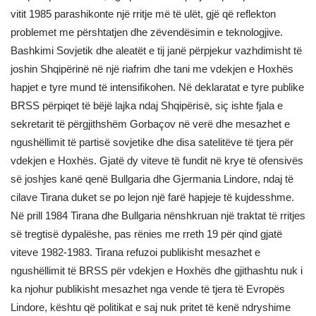
vitit 1985 parashikonte një rritje më të ulët, gjë që reflekton
problemet me përshtatjen dhe zëvendësimin e teknologjive.
Bashkimi Sovjetik dhe aleatët e tij janë përpjekur vazhdimisht të
joshin Shqipërinë në një riafrim dhe tani me vdekjen e Hoxhës
hapjet e tyre mund të intensifikohen. Në deklaratat e tyre publike
BRSS përpiqet të bëjë lajka ndaj Shqipërisë, siç ishte fjala e
sekretarit të përgjithshëm Gorbaçov në verë dhe mesazhet e
ngushëllimit të partisë sovjetike dhe disa satelitëve të tjera për
vdekjen e Hoxhës. Gjatë dy viteve të fundit në krye të ofensivës
së joshjes kanë qenë Bullgaria dhe Gjermania Lindore, ndaj të
cilave Tirana duket se po lejon një farë hapjeje të kujdesshme.
Në prill 1984 Tirana dhe Bullgaria nënshkruan një traktat të rritjes
së tregtisë dypalëshe, pas rënies me rreth 19 për qind gjatë
viteve 1982-1983. Tirana refuzoi publikisht mesazhet e
ngushëllimit të BRSS për vdekjen e Hoxhës dhe gjithashtu nuk i
ka njohur publikisht mesazhet nga vende të tjera të Evropës
Lindore, kështu që politikat e saj nuk pritet të kenë ndryshime