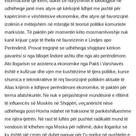
informacione që kemi, duket se ndryshimet e ideologjisë në
udhëheqje janë mes atyre që kërkojnë lidhjet me jashtë për
kapërcimin e vështirësive ekonomike, dhe atyre që favorizojnë
izolimin e mëtejshëm në mbrojtje të teorisë politike komuniste
marksiste. Të paktën për momentin këto mosmarrëveshje nuk
kanë krijuar çarje të thella në favorizimin e Lindjes apo
Perëndimit. Provat tregojnë se udhëheqja shqiptare kërkon
pavarësi si nga blloqet lindore ashtu dhe nga ato perëndimore.
Ato llogarisin se asistenca ekonomike nga Pakti i Varshavës
është e kufizuar dhe vjen me kushtëzime të tjera politike, kurse
shumica e teknokratëve të rinj favorizojnë politikën aktuale të
Alias krijimin e lidhjeve perëndimore ekonomike, të paktën për
terma afatshkurtër. Ne nuk e përjashtojmë mundësinë e rifitimit
të influencës së Moskës në Shqipëri, veçanërisht nëse
udhëheqja post-Hoxha ndahet në fraksione të parikëshillueshme
me njëra-tjetrën. Në rast të luftës për pushtet radikalët mund të
vendosin të kthehen nga Moska për ndihmë, duke llogaritur se
ky është një çmim që duhet paguar për t’u ngritur në pushtetin e