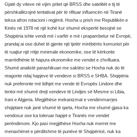
Gjatë dy viteve në vijim pritet që BRSS dhe satelitët e tij të
përshkallëzojnë tentativat për të rifituar influencën në Tiranë
teksa afron rotacioni i regjimit. Hoxha u prish me Republikën e
Kinës në 1978 në një kohë kur shumë ekspertë besojnë se
Shqipëria ishte vendi më i varfër e më i prapambetur në Evropë,
prandaj ai ose duhet të gjente një tjetër mirëbërës komunist për
të ruajtur një rritje minimale ekonomike, ose të kërkonte
marrëdhënie të hapura ekonomike me vendet e zhvilluara.
Shumë analistë parashikuan me saktësi se Hoxha nuk do të
reagonte ndaj hapjeve të vendeve si BRSS e SHBA. Shqipëria
nuk preferonte më lidhjet me vende të Evropës Lindore dhe
tentoi më shumë drejt vendeve të Lindjes së Mesme si Libia,
Irani e Algjeria. Megjithëse mekanizmat e vendimmarrjes
shqiptare nuk janë shumë të qarta, Hoxha me shumë gjasa ka
vendosur ose ka toleruar hapjet e Tiranës me vendet
perëndimore. Kjo pasi megjithëse Hoxha nuk merret me
menaxhimet e përditshme të punëve të Shqipërisë, nuk ka