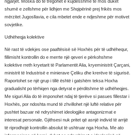
ngjarjet. Moska do të tregohet e kujdesshme të mos duket
shumë e zellshme për lidhjen me Shqipërinë prej frikës mos
mërzitet Jugosllavia, e cila mbetet ende e ndjeshme për motivet
sovjetike.
Udhëheqja kolektive
Në rast të vdekjes ose paaftësisë së Hoxhës për të udhëhequr,
fillimisht kontrollin do e merrte një qeveri e përkohshme
kolektive rreth kryetarit të Parlamentit Alia, kryeministrit Çarçani,
ministrit të Industrisë e minierave Çeliku dhe krerëve të sigurisë.
Raportohet se një grup i tillë është i gatshëm teksa Hoxha
gradualisht po tërhiqen nga detyrat e përditshme të udhëheqjes.
Me siguri Alia do të imponohet ndaj të tjerëve si pasues fillestar i
Hoxhës, por ndoshta mund të zhvillohet një luftë relative për
pushtet bazuar në ndryshimet ideologjike antagonizmat e
interesat personale. Gjithsesi nuk pritet që asnjë individ të arrijë
të riprodhojë kontrollin absolut të ushtruar nga Hoxha. Me ato