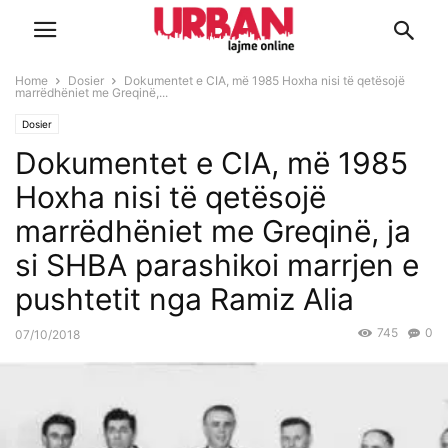
Home
Dosier
Dokumentet e CIA, më 1985 Hoxha nisi të qetësojë
marrëdhëniet me Greqinë,...
Dosier
Dokumentet e CIA, më 1985
Hoxha nisi të qetësojë
marrëdhëniet me Greqinë, ja
si SHBA parashikoi marrjen e
pushtetit nga Ramiz Alia
745
0
07/10/2018