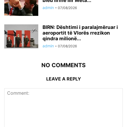
bleu lirinë Ilir Meta...
admin
-
07/08/2026
BIRN: Dështimi i paralajmëruar i
aeroportit të Vlorës rrezikon
qindra milionë...
admin
-
07/08/2026
NO COMMENTS
LEAVE A REPLY