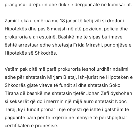
prangosur drejtorin dhe duke e dërguar atë në komisariat.
Zamir Leka u emërua me 18 janar të këtij viti si drejtor i
Hipotekës dhe pas 8 muajsh në atë pozicion, policia dhe
prokuroria e arrestojnë. Bashkë me të sipas burimeve
është arrestuar edhe shtetasja Frida Mirashi, punonjëse e
Hipotekës së Shkodrës.
Vetëm pak ditë më parë prokuroria lëshoi urdhër ndalimi
edhe për shtetasin Mirjam Bletaj, ish-jurist në Hipotekën e
Shkodrës gjatë viteve të fundit si dhe shtetasin Sokol
Tirana që bashkë me shtetasin tjetër Johan Zefi dyshohen
si sekserët që do i merrnin një mijë euro shtetasit Ndoc
Taraj, ky i fundit pronar i një objekti që ishte i gatshëm të
paguante para për të nxjerrë në mënyrë të përshpejtuar
certifikatën e pronësisë.