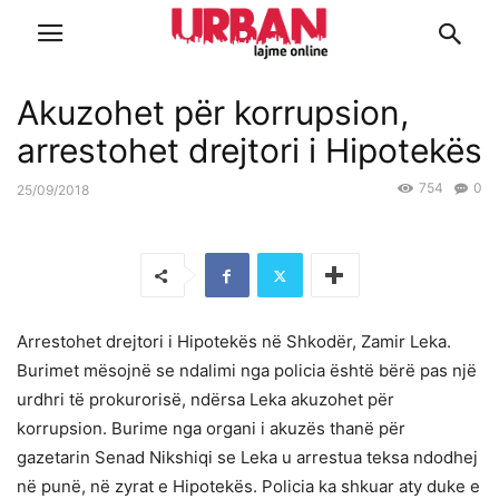
Akuzohet për korrupsion,
arrestohet drejtori i Hipotekës
754
0
25/09/2018
Arrestohet drejtori i Hipotekës në Shkodër, Zamir Leka.
Burimet mësojnë se ndalimi nga policia është bërë pas një
urdhri të prokurorisë, ndërsa Leka akuzohet për
korrupsion. Burime nga organi i akuzës thanë për
gazetarin Senad Nikshiqi se Leka u arrestua teksa ndodhej
në punë, në zyrat e Hipotekës. Policia ka shkuar aty duke e