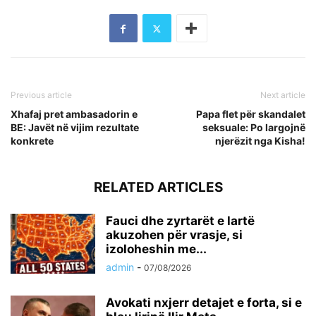
Previous article
Next article
Xhafaj pret ambasadorin e
Papa flet për skandalet
BE: Javët në vijim rezultate
seksuale: Po largojnë
konkrete
njerëzit nga Kisha!
RELATED ARTICLES
Fauci dhe zyrtarët e lartë
akuzohen për vrasje, si
izoloheshin me...
admin
-
07/08/2026
Avokati nxjerr detajet e forta, si e