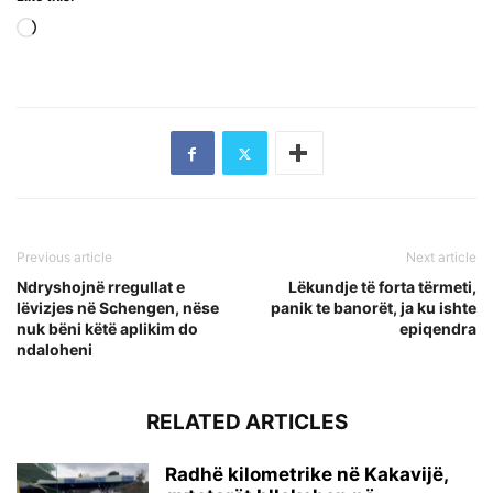
Loading…
Previous article
Next article
Ndryshojnë rregullat e
Lëkundje të forta tërmeti,
lëvizjes në Schengen, nëse
panik te banorët, ja ku ishte
nuk bëni këtë aplikim do
epiqendra
ndaloheni
RELATED ARTICLES
Radhë kilometrike në Kakavijë,