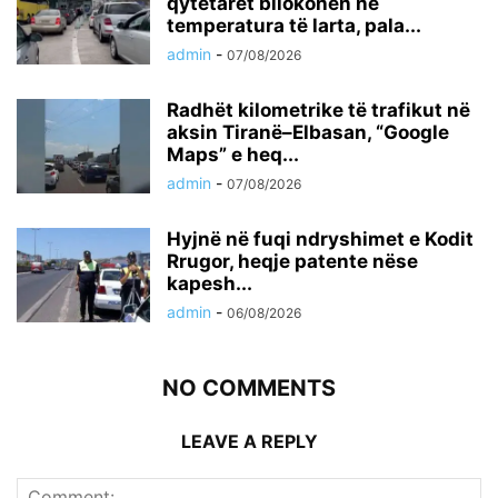
qytetarët bllokohen në
temperatura të larta, pala...
admin
-
07/08/2026
Radhët kilometrike të trafikut në
aksin Tiranë–Elbasan, “Google
Maps” e heq...
admin
-
07/08/2026
Hyjnë në fuqi ndryshimet e Kodit
Rrugor, heqje patente nëse
kapesh...
admin
-
06/08/2026
NO COMMENTS
LEAVE A REPLY