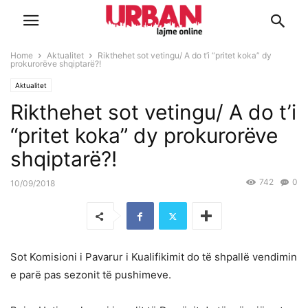
Home
Aktualitet
Rikthehet sot vetingu/ A do t’i “pritet koka” dy
prokurorëve shqiptarë?!
Aktualitet
Rikthehet sot vetingu/ A do t’i
“pritet koka” dy prokurorëve
shqiptarë?!
742
0
10/09/2018
Sot Komisioni i Pavarur i Kualifikimit do të shpallë vendimin
e parë pas sezonit të pushimeve.