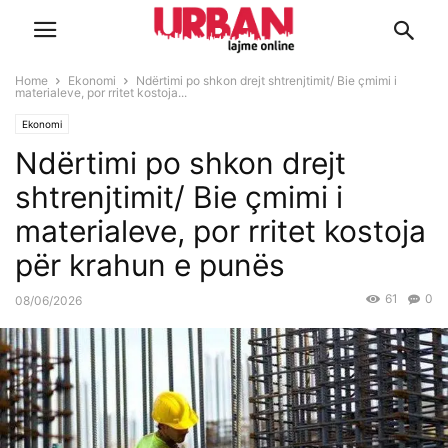
Home
Ekonomi
Ndërtimi po shkon drejt shtrenjtimit/ Bie çmimi i
materialeve, por rritet kostoja...
Ekonomi
Ndërtimi po shkon drejt
shtrenjtimit/ Bie çmimi i
materialeve, por rritet kostoja
për krahun e punës
61
0
08/06/2026