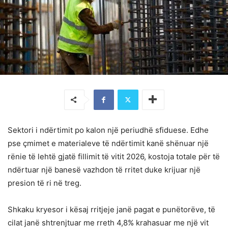
Sektori i ndërtimit po kalon një periudhë sfiduese. Edhe
pse çmimet e materialeve të ndërtimit kanë shënuar një
rënie të lehtë gjatë fillimit të vitit 2026, kostoja totale për të
ndërtuar një banesë vazhdon të rritet duke krijuar një
presion të ri në treg.
Shkaku kryesor i kësaj rritjeje janë pagat e punëtorëve, të
cilat janë shtrenjtuar me rreth 4,8% krahasuar me një vit