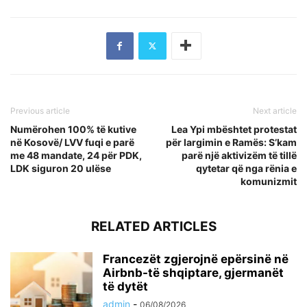
Previous article
Next article
Numërohen 100% të kutive
Lea Ypi mbështet protestat
në Kosovë/ LVV fuqi e parë
për largimin e Ramës: S’kam
me 48 mandate, 24 për PDK,
parë një aktivizëm të tillë
LDK siguron 20 ulëse
qytetar që nga rënia e
komunizmit
RELATED ARTICLES
Francezët zgjerojnë epërsinë në
Airbnb-të shqiptare, gjermanët
të dytët
admin
-
06/08/2026