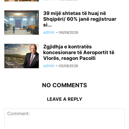
39 mijë shtetas të huaj në
Shqipëri/ 60% janë regjistruar
si...
admin
-
06/08/2026
Zgjidhja e kontratës
koncesionare të Aeroportit të
Vlorës, reagon Pacolli
admin
-
05/08/2026
NO COMMENTS
LEAVE A REPLY