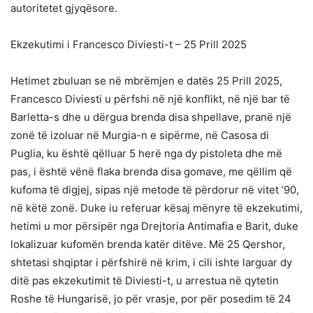
autoritetet gjyqësore.
Ekzekutimi i Francesco Diviesti-t – 25 Prill 2025
Hetimet zbuluan se në mbrëmjen e datës 25 Prill 2025,
Francesco Diviesti u përfshi në një konflikt, në një bar të
Barletta-s dhe u dërgua brenda disa shpellave, pranë një
zonë të izoluar në Murgia-n e sipërme, në Casosa di
Puglia, ku është qëlluar 5 herë nga dy pistoleta dhe më
pas, i është vënë flaka brenda disa gomave, me qëllim që
kufoma të digjej, sipas një metode të përdorur në vitet ’90,
në këtë zonë. Duke iu referuar kësaj mënyre të ekzekutimi,
hetimi u mor përsipër nga Drejtoria Antimafia e Barit, duke
lokalizuar kufomën brenda katër ditëve. Më 25 Qershor,
shtetasi shqiptar i përfshirë në krim, i cili ishte larguar dy
ditë pas ekzekutimit të Diviesti-t, u arrestua në qytetin
Roshe të Hungarisë, jo për vrasje, por për posedim të 24