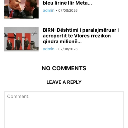
bleu lirinë Ilir Meta...
admin
-
07/08/2026
BIRN: Dështimi i paralajmëruar i
aeroportit të Vlorës rrezikon
qindra milionë...
admin
-
07/08/2026
NO COMMENTS
LEAVE A REPLY