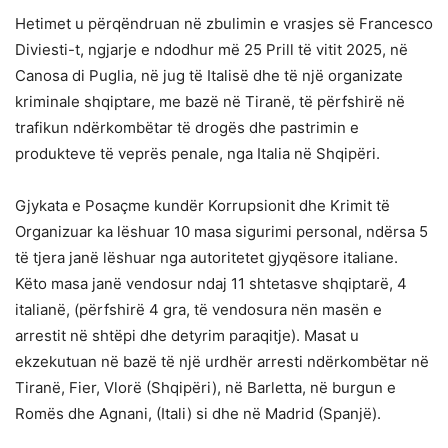
Hetimet u përqëndruan në zbulimin e vrasjes së Francesco
Diviesti-t, ngjarje e ndodhur më 25 Prill të vitit 2025, në
Canosa di Puglia, në jug të Italisë dhe të një organizate
kriminale shqiptare, me bazë në Tiranë, të përfshirë në
trafikun ndërkombëtar të drogës dhe pastrimin e
produkteve të veprës penale, nga Italia në Shqipëri.
Gjykata e Posaçme kundër Korrupsionit dhe Krimit të
Organizuar ka lëshuar 10 masa sigurimi personal, ndërsa 5
të tjera janë lëshuar nga autoritetet gjyqësore italiane.
Këto masa janë vendosur ndaj 11 shtetasve shqiptarë, 4
italianë, (përfshirë 4 gra, të vendosura nën masën e
arrestit në shtëpi dhe detyrim paraqitje). Masat u
ekzekutuan në bazë të një urdhër arresti ndërkombëtar në
Tiranë, Fier, Vlorë (Shqipëri), në Barletta, në burgun e
Romës dhe Agnani, (Itali) si dhe në Madrid (Spanjë).