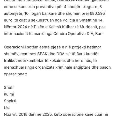
edhe sekuestron preventive për 4 shoqëri tregtare, 8
automjete, 10 llogari bankare dhe shumën prej 680.595
euro, të cilat u sekuestruan nga Policia e Shtetit në 14
Nëntor 2024 në Pikën e Kalimit Kufitar të Muriqanit, pas
informacionit të marrë nga Qëndra Operative DIA, Bari.
Operacioni i sotëm është pjesë e një projekti hetimor
shumëvjeçar mes SPAK dhe DDA-së të Barit kundër
trafikut ndërkombëtar të kokainës dhe heroinës, të
menaxhuara nga organizata kriminale shqiptare dhe pason
operacionet:
Shefi
Kulmi
Shpirti
Ura
Nga viti 2018 deri në 2025, këto operacione kanë çuar në