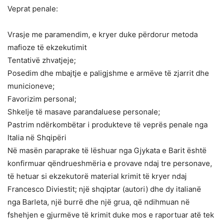
Veprat penale:
Vrasje me paramendim, e kryer duke përdorur metoda
mafioze të ekzekutimit
Tentativë zhvatjeje;
Posedim dhe mbajtje e paligjshme e armëve të zjarrit dhe
municioneve;
Favorizim personal;
Shkelje të masave parandaluese personale;
Pastrim ndërkombëtar i produkteve të veprës penale nga
Italia në Shqipëri
Në masën paraprake të lëshuar nga Gjykata e Barit është
konfirmuar qëndrueshmëria e provave ndaj tre personave,
të hetuar si ekzekutorë material krimit të kryer ndaj
Francesco Diviestit; një shqiptar (autori) dhe dy italianë
nga Barleta, një burrë dhe një grua, që ndihmuan në
fshehjen e gjurmëve të krimit duke mos e raportuar atë tek