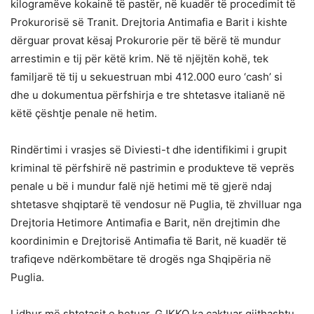
kilogramëve kokainë të pastër, në kuadër të procedimit të
Prokurorisë së Tranit. Drejtoria Antimafia e Barit i kishte
dërguar provat kësaj Prokurorie për të bërë të mundur
arrestimin e tij për këtë krim. Në të njëjtën kohë, tek
familjarë të tij u sekuestruan mbi 412.000 euro ‘cash’ si
dhe u dokumentua përfshirja e tre shtetasve italianë në
këtë çështje penale në hetim.
Rindërtimi i vrasjes së Diviesti-t dhe identifikimi i grupit
kriminal të përfshirë në pastrimin e produkteve të veprës
penale u bë i mundur falë një hetimi më të gjerë ndaj
shtetasve shqiptarë të vendosur në Puglia, të zhvilluar nga
Drejtoria Hetimore Antimafia e Barit, nën drejtimin dhe
koordinimin e Drejtorisë Antimafia të Barit, në kuadër të
trafiqeve ndërkombëtare të drogës nga Shqipëria në
Puglia.
Lidhur më shtetasit e hetuar, GJKKO ka caktuar gjithashtu