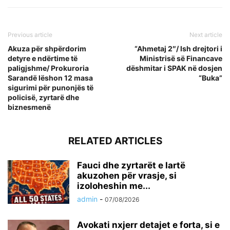
Previous article
Next article
Akuza për shpërdorim
“Ahmetaj 2″/ Ish drejtori i
detyre e ndërtime të
Ministrisë së Financave
paligjshme/ Prokuroria
dëshmitar i SPAK në dosjen
Sarandë lëshon 12 masa
“Buka”
sigurimi për punonjës të
policisë, zyrtarë dhe
biznesmenë
RELATED ARTICLES
Fauci dhe zyrtarët e lartë
akuzohen për vrasje, si
izoloheshin me...
admin
-
07/08/2026
Avokati nxjerr detajet e forta, si e