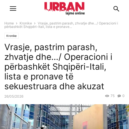
Home
Kronike
Vrasje, pastrim parash, zhvatje dhe…/ Operacioni i
përbashkët Shqipëri-Itali, lista e pronave...
Kronike
Vrasje, pastrim parash,
zhvatje dhe…/ Operacioni i
përbashkët Shqipëri-Itali,
lista e pronave të
sekuestruara dhe akuzat
75
0
26/05/2026