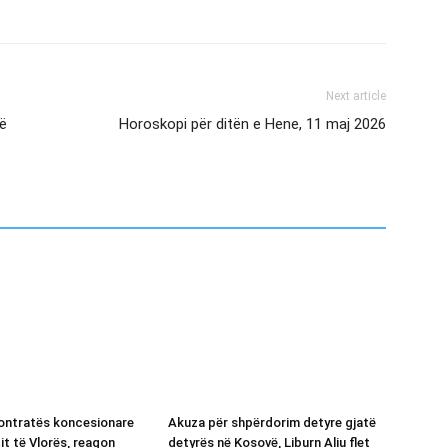
Next article
zë
Horoskopi për ditën e Hene, 11 maj 2026
kontratës koncesionare
Akuza për shpërdorim detyre gjatë
it të Vlorës, reagon
detyrës në Kosovë, Liburn Aliu flet