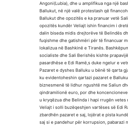
Angoni(Lubia), dhe u amplifikua nga një ba
Ballukut, në një valë protestash që financo
Ballukut dhe opozitës e ka pranuar vetë Sali 
opozitës kundër Veliajt ishin financim i dret
dalin biseda midis drejtorëve të Belindës 
fuqishme dhe gatishmëri për të financuar m
lokalizua në Bashkinë e Tiranës. Bashkëpu
socialiste dhe Sali Berishës kishte prapavijë
pasardhëse e Edi Ramë,s duke ngelur e vetm
Pazaret e dyshes Balluku u bënë të qarta g
ku evidentoheshin qartazi pazaret e Ballukut
biznesmenë të lidhur ngushtë me Saliun dhe
qindramilionë euro, por dhe koncencioneve, c
u kryqëzua dhe Belinda i hapi rrugën vetes
Veliajt i solli buzëqeshjen vartëses së Edi 
zbardhën pazaret e saj, lojërat e pista ku
saj si e pandehur për korrupsion, pabarazi