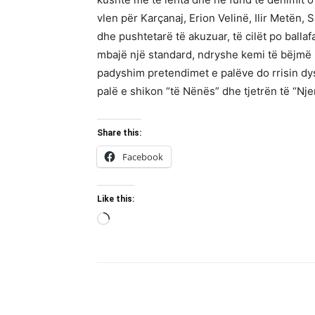
vlen për Karçanaj, Erion Velinë, Ilir Metën
dhe pushtetarë të akuzuar, të cilët po ball
mbajë një standard, ndryshe kemi të bëjmë m
padyshim pretendimet e palëve do rrisin dys
palë e shikon “të Nënës” dhe tjetrën të “Nje
Share this:
Facebook
Like this:
Loading…