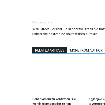
Previous article
Wall Street Journal: Ja si ndërtoi Izraeli një ba
ushtarake sekrete në shkretëtirën e Irakut
RELATED ARTICLES
MORE FROM AUTHOR
Senati amerikan konfirmon Eric
Zgjidhja e 
Wendt si ambasador të ri në
të Aeroport