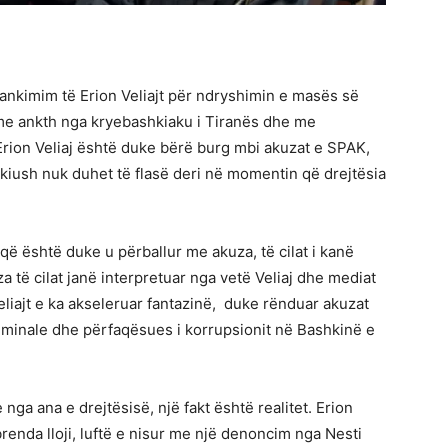
 ankimim të Erion Veliajt për ndryshimin e masës së
 me ankth nga kryebashkiaku i Tiranës dhe me
. Erion Veliaj është duke bërë burg mbi akuzat e SPAK,
 askiush nuk duhet të flasë deri në momentin që drejtësia
t që është duke u përballur me akuza, të cilat i kanë
 të cilat janë interpretuar nga vetë Veliaj dhe mediat
Veliajt e ka akseleruar fantazinë, duke rënduar akuzat
riminale dhe përfaqësues i korrupsionit në Bashkinë e
nga ana e drejtësisë, një fakt është realitet. Erion
 brenda lloji, luftë e nisur me një denoncim nga Nesti