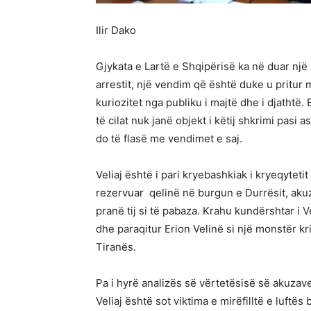
Ilir Dako
Gjykata e Lartë e Shqipërisë ka në duar një
arrestit, një vendim që është duke u pritur
kuriozitet nga publiku i majtë dhe i djathtë
të cilat nuk janë objekt i këtij shkrimi pasi
do të flasë me vendimet e saj.
Veliaj është i pari kryebashkiak i kryeqyteti
rezervuar qelinë në burgun e Durrësit, akuza
pranë tij si të pabaza. Krahu kundërshtar i 
dhe paraqitur Erion Velinë si një monstër k
Tiranës.
Pa i hyrë analizës së vërtetësisë së akuzave 
Veliaj është sot viktima e mirëfilltë e luftës