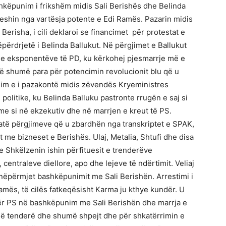
shkëpunim i frikshëm midis Sali Berishës dhe Belinda
heshin nga vartësja potente e Edi Ramës. Pazarin midis
Berisha, i cili deklaroi se financimet për protestat e
ëpërdrjetë i Belinda Ballukut. Në përgjimet e Ballukut
dhe eksponentëve të PD, ku kërkohej pjesmarrje më e
ë shumë para për potencimin revolucionit blu që u
nim e i pazakontë midis zëvendës Kryeministres
 politike, ku Belinda Balluku pastronte rrugën e saj si
e si në ekzekutiv dhe në marrjen e kreut të PS.
jatë përgjimeve që u zbardhën nga transkriptet e SPAK,
 me bizneset e Berishës. Ulaj, Metalia, Shtufi dhe disa
 Shkëlzenin ishin përfituesit e trenderëve
entraleve diellore, apo dhe lejeve të ndërtimit. Veliaj
 nëpërmjet bashkëpunimit me Sali Berishën. Arrestimi i
Ramës, të cilës fatkeqësisht Karma ju kthye kundër. U
ndër PS në bashkëpunim me Sali Berishën dhe marrja e
 në tenderë dhe shumë shpejt dhe për shkatërrimin e