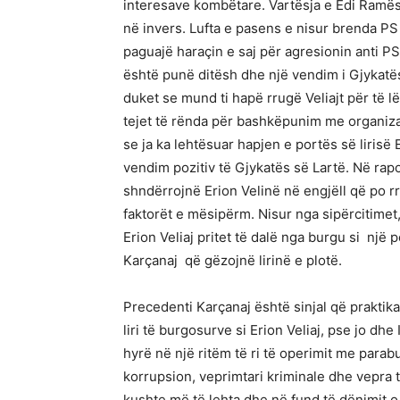
interesave kombëtare. Vartësja e Edi Ramës
në invers. Lufta e pasens e nisur brenda P
paguajë haraçin e saj për agresionin anti PS 
është punë ditësh dhe një vendim i Gjykatës
duket se mund ti hapë rrugë Veliajt për të lë
tejet të rënda për bashkëpunim me organiza
se ja ka lehtësuar hapjen e portës së lirisë 
vendim pozitiv të Gjykatës së Lartë. Në ra
shndërrojnë Erion Velinë në engjëll që po r
faktorët e mësipërm. Nisur nga sipërcitimet
Erion Veliaj pritet të dalë nga burgu si nj
Karçanaj që gëzojnë lirinë e plotë.
Precedenti Karçanaj është sinjal që praktika
liri të burgosurve si Erion Veliaj, pse jo dhe
hyrë në një ritëm të ri të operimit me par
korrupsion, veprimtari kriminale dhe vepra 
kushte më të lehta dhe në fund të dënimit o 