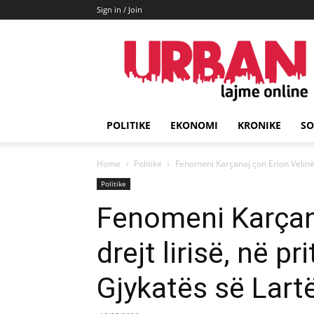
Sign in / Join
URBAN
Lajme
POLITIKE
EKONOMI
KRONIKE
SO
Home
Politike
Fenomeni Karçanaj çon Erion Velinë dr
Politike
Fenomeni Karçana
drejt lirisë, në pr
Gjykatës së Lart