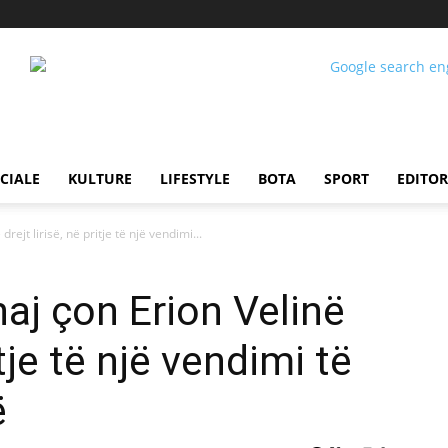
CIALE
KULTURE
LIFESTYLE
BOTA
SPORT
EDITOR
ejt lirisë, në pritje të një vendimi...
j çon Erion Velinë
itje të një vendimi të
ë