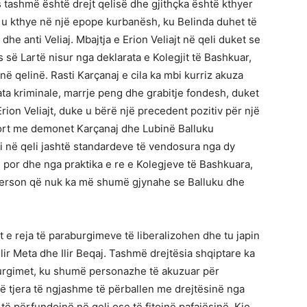
 tashmë është drejt qelisë dhe gjithçka është kthyer
S u kthye në një epope kurbanësh, ku Belinda duhet të
dhe anti Veliaj. Mbajtja e Erion Veliajt në qeli duket se
 së Lartë nisur nga deklarata e Kolegjit të Bashkuar,
në qelinë. Rasti Karçanaj e cila ka mbi kurriz akuza
ta kriminale, marrje peng dhe grabitje fondesh, duket
Erion Veliajt, duke u bërë një precedent pozitiv për një
port me demonet Karçanaj dhe Lubinë Balluku
ri në qeli jashtë standardeve të vendosura nga dy
, por dhe nga praktika e re e Kolegjeve të Bashkuara,
ë person që nuk ka më shumë gjynahe se Balluku dhe
t e reja të paraburgimeve të liberalizohen dhe tu japin
 Ilir Meta dhe Ilir Beqaj. Tashmë drejtësia shqiptare ka
aburgimet, ku shumë personazhe të akuzuar për
të tjera të ngjashme të përballen me drejtësinë nga
të përfundojnë në qeli ose të fitojnë pafajësinë. Kjo