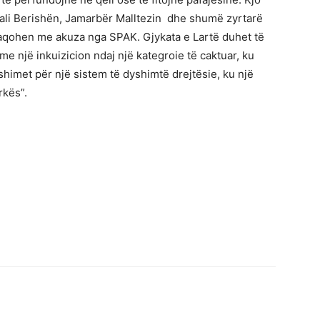
, Sali Berishën, Jamarbër Malltezin dhe shumë zyrtarë
afaqohen me akuza nga SPAK. Gjykata e Lartë duhet të
e një inkuizicion ndaj një kategroie të caktuar, ku
himet për një sistem të dyshimtë drejtësie, ku një
rkës”.