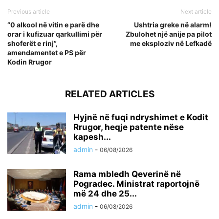
Previous article
Next article
“0 alkool në vitin e parë dhe
Ushtria greke në alarm!
orar i kufizuar qarkullimi për
Zbulohet një anije pa pilot
shoferët e rinj”,
me eksploziv në Lefkadë
amendamentet e PS për
Kodin Rrugor
RELATED ARTICLES
Hyjnë në fuqi ndryshimet e Kodit
Rrugor, heqje patente nëse
kapesh...
admin
-
06/08/2026
Rama mbledh Qeverinë në
Pogradec. Ministrat raportojnë
më 24 dhe 25...
admin
-
06/08/2026