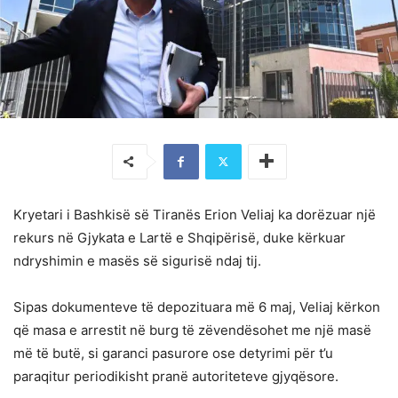
Kryetari i Bashkisë së Tiranës Erion Veliaj ka dorëzuar një
rekurs në Gjykata e Lartë e Shqipërisë, duke kërkuar
ndryshimin e masës së sigurisë ndaj tij.
Sipas dokumenteve të depozituara më 6 maj, Veliaj kërkon
që masa e arrestit në burg të zëvendësohet me një masë
më të butë, si garanci pasurore ose detyrimi për t’u
paraqitur periodikisht pranë autoriteteve gjyqësore.