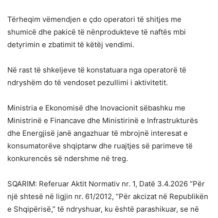
Tërheqim vëmendjen e çdo operatori të shitjes me
shumicë dhe pakicë të nënprodukteve të naftës mbi
detyrimin e zbatimit të këtëj vendimi.
Në rast të shkeljeve të konstatuara nga operatorë të
ndryshëm do të vendoset pezullimi i aktivitetit.
Ministria e Ekonomisë dhe Inovacionit sëbashku me
Ministrinë e Financave dhe Ministirinë e Infrastrukturës
dhe Energjisë janë angazhuar të mbrojnë interesat e
konsumatorëve shqiptarw dhe ruajtjes së parimeve të
konkurencës së ndershme në treg.
SQARIM: Referuar Aktit Normativ nr. 1, Datë 3.4.2026 “Për
një shtesë në ligjin nr. 61/2012, “Për akcizat në Republikën
e Shqipërisë,” të ndryshuar, ku është parashikuar, se në