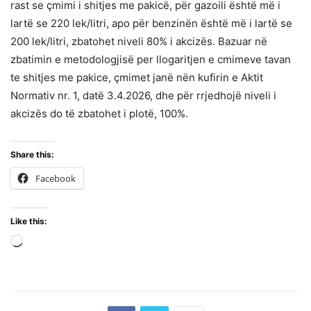
rast se çmimi i shitjes me pakicë, për gazoili është më i
lartë se 220 lek/litri, apo për benzinën është më i lartë se
200 lek/litri, zbatohet niveli 80% i akcizës. Bazuar në
zbatimin e metodologjisë per llogaritjen e cmimeve tavan
te shitjes me pakice, çmimet janë nën kufirin e Aktit
Normativ nr. 1, datë 3.4.2026, dhe për rrjedhojë niveli i
akcizës do të zbatohet i plotë, 100%.
Share this:
Facebook
Like this:
Loading…