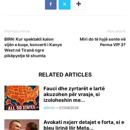
Previous article
Next article
BIRN: Kur spektakli kalon
Miri do të hyjë sonte në
vijën e kuqe, koncerti i Kanye
Ferma VIP 3?
West në Tiranë ngre
pikëpyetje të shumta
RELATED ARTICLES
Fauci dhe zyrtarët e lartë
akuzohen për vrasje, si
izoloheshin me...
admin
-
07/08/2026
Avokati nxjerr detajet e forta, si e
bleu lirinë Ilir Meta...