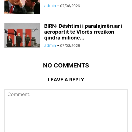
admin
-
07/08/2026
BIRN: Dështimi i paralajmëruar i
aeroportit të Vlorës rrezikon
qindra milionë...
admin
-
07/08/2026
NO COMMENTS
LEAVE A REPLY