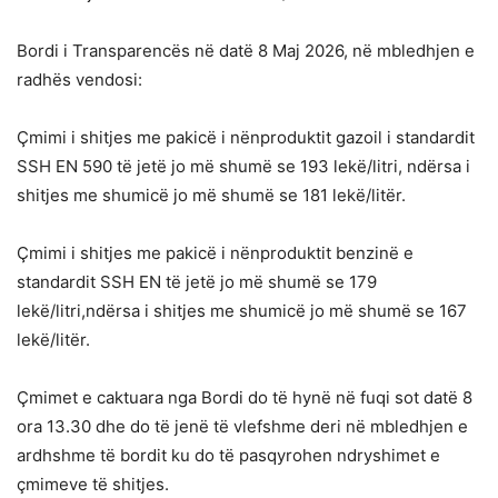
Bordi i Transparencës në datë 8 Maj 2026, në mbledhjen e
radhës vendosi:
Çmimi i shitjes me pakicë i nënproduktit gazoil i standardit
SSH EN 590 të jetë jo më shumë se 193 lekë/litri, ndërsa i
shitjes me shumicë jo më shumë se 181 lekë/litër.
Çmimi i shitjes me pakicë i nënproduktit benzinë e
standardit SSH EN të jetë jo më shumë se 179
lekë/litri,ndërsa i shitjes me shumicë jo më shumë se 167
lekë/litër.
Çmimet e caktuara nga Bordi do të hynë në fuqi sot datë 8
ora 13.30 dhe do të jenë të vlefshme deri në mbledhjen e
ardhshme të bordit ku do të pasqyrohen ndryshimet e
çmimeve të shitjes.