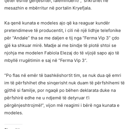
tjetër është gënjeshtër, faleminderit!”, shkruhet në
mesazhin e mbërritur në portalin Kryefjala.
Ka qenë kunata e modeles ajo që ka reaguar kundër
pretendimeve të producentit, i cili në një lidhje telefonike
për “Andale” tha se me daljen e tij nga “Ferma Vip 3” çdo
gjë ka shkuar mirë. Madje ai me bindje të plotë shtoi se
njohja me modelen Fabiola Elezaj do të vijojë sapo ajo të
mbyllë rrugëtimin e saj në “Ferma Vip 3”.
“Po flas në emër të bashkëshortit tim, se nuk dua që emri
im të përfshihet dhe sinqerisht nuk duam të përfshihemi të
gjithë si familje, por ngaqë po bëhen deklarata duke na
përfshirë edhe ne u ndjemë të detyruar t’i
përgënjeshtrojmë!”, vijon më reagimi i bërë nga kunata e
modeles.