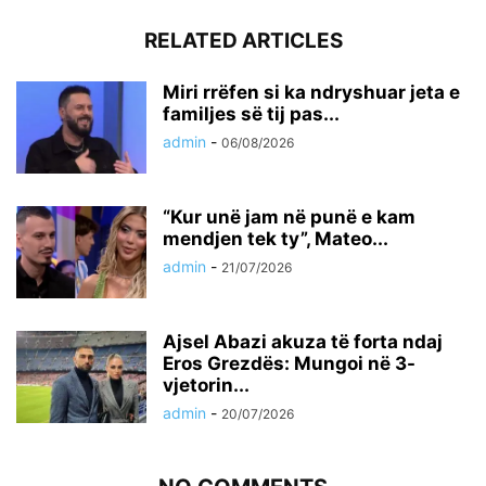
RELATED ARTICLES
Miri rrëfen si ka ndryshuar jeta e
familjes së tij pas...
admin
-
06/08/2026
“Kur unë jam në punë e kam
mendjen tek ty”, Mateo...
admin
-
21/07/2026
Ajsel Abazi akuza të forta ndaj
Eros Grezdës: Mungoi në 3-
vjetorin...
admin
-
20/07/2026