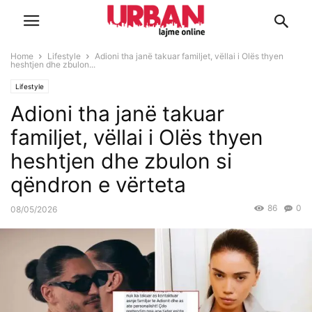
Home
Lifestyle
Adioni tha janë takuar familjet, vëllai i Olës thyen
heshtjen dhe zbulon...
Lifestyle
Adioni tha janë takuar
familjet, vëllai i Olës thyen
heshtjen dhe zbulon si
qëndron e vërteta
86
0
08/05/2026