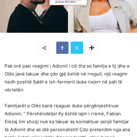
Pak orë pasi reagimi i Adionit i cili tha se familja e tij dhe e
Olës janë takuar dhe çdo gjë është në rregull, një reagim
hedh poshtë fjalët e ish-fermerit duke nxjerr në pah të
vërtetën.
Familjarët e Olës kanë reaguar duke përgënjeshtruar
Adionin: “ Përshëndetje! Ky është lajm i rremë, Fabian
Elezaj (im shoq) nuk ka takuar as kontaktuar asnjë familjar
të Adionit dhe as atë personalisht! Çdo pretendim nga ana