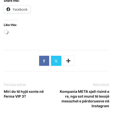
Share this:
Facebook
Like this:
Loading…
Previous article
Next article
Miri do të hyjë sonte në
Kompania META sjell risinë e
Ferma VIP 3?
re, nga sot mund të lexojë
mesazhet e përdoruesve në
Instagram