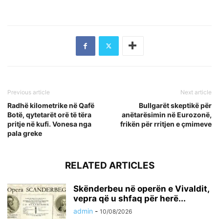
Previous article
Next article
Radhë kilometrike në Qafë
Bullgarët skeptikë për
Botë, qytetarët orë të tëra
anëtarësimin në Eurozonë,
pritje në kufi. Vonesa nga
frikën për rritjen e çmimeve
pala greke
RELATED ARTICLES
Skënderbeu në operën e Vivaldit,
vepra që u shfaq për herë...
admin
-
10/08/2026