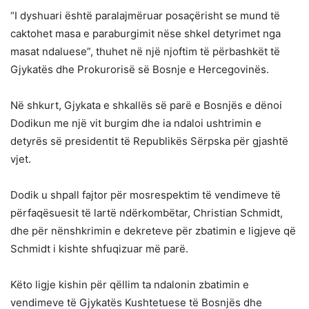
“I dyshuari është paralajmëruar posaçërisht se mund të
caktohet masa e paraburgimit nëse shkel detyrimet nga
masat ndaluese”, thuhet në një njoftim të përbashkët të
Gjykatës dhe Prokurorisë së Bosnje e Hercegovinës.
Në shkurt, Gjykata e shkallës së parë e Bosnjës e dënoi
Dodikun me një vit burgim dhe ia ndaloi ushtrimin e
detyrës së presidentit të Republikës Sërpska për gjashtë
vjet.
Dodik u shpall fajtor për mosrespektim të vendimeve të
përfaqësuesit të lartë ndërkombëtar, Christian Schmidt,
dhe për nënshkrimin e dekreteve për zbatimin e ligjeve që
Schmidt i kishte shfuqizuar më parë.
Këto ligje kishin për qëllim ta ndalonin zbatimin e
vendimeve të Gjykatës Kushtetuese të Bosnjës dhe