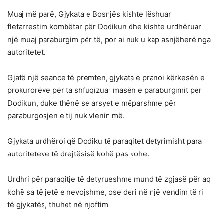
Muaj më parë, Gjykata e Bosnjës kishte lëshuar
fletarrestim kombëtar për Dodikun dhe kishte urdhëruar
një muaj paraburgim për të, por ai nuk u kap asnjëherë nga
autoritetet.
Gjatë një seance të premten, gjykata e pranoi kërkesën e
prokurorëve për ta shfuqizuar masën e paraburgimit për
Dodikun, duke thënë se arsyet e mëparshme për
paraburgosjen e tij nuk vlenin më.
Gjykata urdhëroi që Dodiku të paraqitet detyrimisht para
autoriteteve të drejtësisë kohë pas kohe.
Urdhri për paraqitje të detyrueshme mund të zgjasë për aq
kohë sa të jetë e nevojshme, ose deri në një vendim të ri
të gjykatës, thuhet në njoftim.