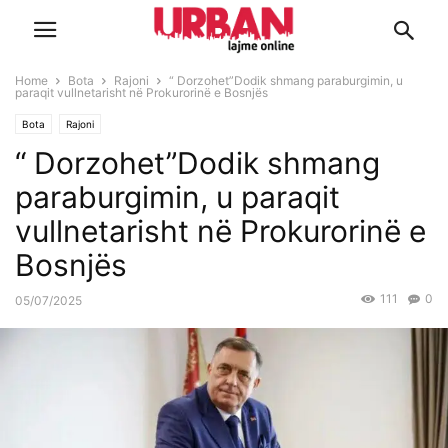
Home
Bota
Rajoni
“ Dorzohet”Dodik shmang paraburgimin, u
paraqit vullnetarisht në Prokurorinë e Bosnjës
Bota
Rajoni
“ Dorzohet”Dodik shmang
paraburgimin, u paraqit
vullnetarisht në Prokurorinë e
Bosnjës
111
0
05/07/2025