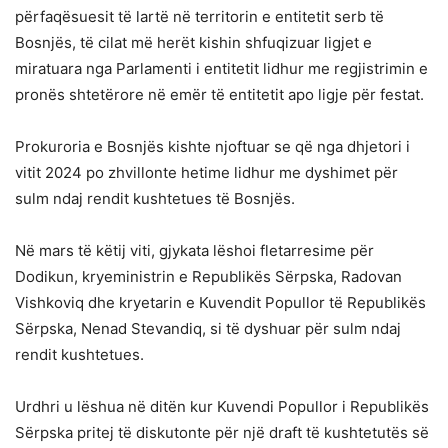
përfaqësuesit të lartë në territorin e entitetit serb të
Bosnjës, të cilat më herët kishin shfuqizuar ligjet e
miratuara nga Parlamenti i entitetit lidhur me regjistrimin e
pronës shtetërore në emër të entitetit apo ligje për festat.
Prokuroria e Bosnjës kishte njoftuar se që nga dhjetori i
vitit 2024 po zhvillonte hetime lidhur me dyshimet për
sulm ndaj rendit kushtetues të Bosnjës.
Në mars të këtij viti, gjykata lëshoi fletarresime për
Dodikun, kryeministrin e Republikës Sërpska, Radovan
Vishkoviq dhe kryetarin e Kuvendit Popullor të Republikës
Sërpska, Nenad Stevandiq, si të dyshuar për sulm ndaj
rendit kushtetues.
Urdhri u lëshua në ditën kur Kuvendi Popullor i Republikës
Sërpska pritej të diskutonte për një draft të kushtetutës së