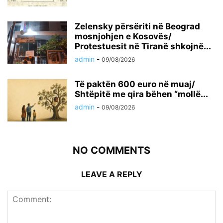
Zelensky përsëriti në Beograd
mosnjohjen e Kosovës/
Protestuesit në Tiranë shkojnë...
admin
-
09/08/2026
Të paktën 600 euro në muaj/
Shtëpitë me qira bëhen “mollë...
admin
-
09/08/2026
NO COMMENTS
LEAVE A REPLY