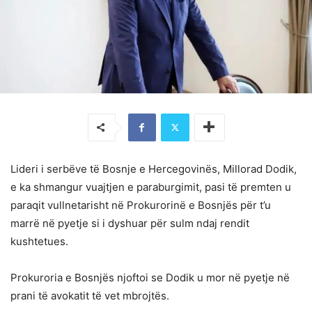
Lideri i serbëve të Bosnje e Hercegovinës, Millorad Dodik,
e ka shmangur vuajtjen e paraburgimit, pasi të premten u
paraqit vullnetarisht në Prokurorinë e Bosnjës për t’u
marrë në pyetje si i dyshuar për sulm ndaj rendit
kushtetues.
Prokuroria e Bosnjës njoftoi se Dodik u mor në pyetje në
prani të avokatit të vet mbrojtës.