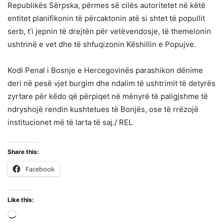
Republikës Sërpska, përmes së cilës autoritetet në këtë
entitet planifikonin të përcaktonin atë si shtet të popullit
serb, t’i jepnin të drejtën për vetëvendosje, të themelonin
ushtrinë e vet dhe të shfuqizonin Këshillin e Popujve.
Kodi Penal i Bosnje e Hercegovinës parashikon dënime
deri në pesë vjet burgim dhe ndalim të ushtrimit të detyrës
zyrtare për këdo që përpiqet në mënyrë të paligjshme të
ndryshojë rendin kushtetues të Bonjës, ose të rrëzojë
institucionet më të larta të saj./ REL
Share this:
Facebook
Like this:
Loading…