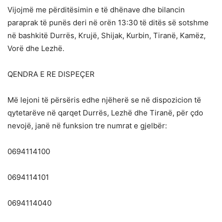
Vijojmë me përditësimin e të dhënave dhe bilancin
paraprak të punës deri në orën 13:30 të ditës së sotshme
në bashkitë Durrës, Krujë, Shijak, Kurbin, Tiranë, Kamëz,
Vorë dhe Lezhë.
QENDRA E RE DISPEÇER
Më lejoni të përsëris edhe njëherë se në dispozicion të
qytetarëve në qarqet Durrës, Lezhë dhe Tiranë, për çdo
nevojë, janë në funksion tre numrat e gjelbër:
0694114100
0694114101
0694114040