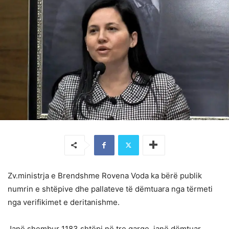
Zv.ministrja e Brendshme Rovena Voda ka bërë publik
numrin e shtëpive dhe pallateve të dëmtuara nga tërmeti
nga verifikimet e deritanishme.
Janë shembur 1183 shtëpi në tre qarqe, janë dëmtuar