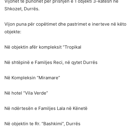
Vijohet të punohet për prishjen e 1 objekti 3-katësh në
Shkozet, Durrës.
Vijon puna për copëtimet dhe pastrimet e inerteve në këto
objekte:
Në objektin afër kompleksit “Tropikal
Në shtëpinë e Familjes Reci, në qytet Durrës
Në Kompleksin “Miramare”
Në hotel “Vila Verde”
Në ndërtesën e Familjes Lala në Kënetë
Në objektin te Rr. “Bashkimi”, Durrës