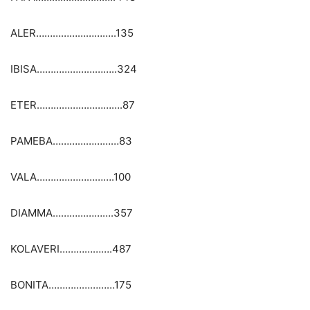
ALER………………………..135
IBISA………………………..324
ETER………………………….87
PAMEBA……………………83
VALA……………………….100
DIAMMA………………….357
KOLAVERI……………….487
BONITA……………………175