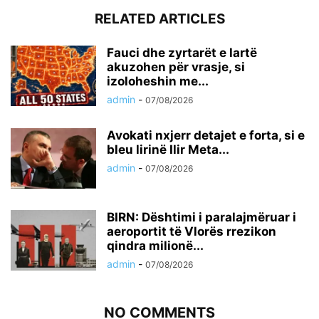
RELATED ARTICLES
Fauci dhe zyrtarët e lartë
akuzohen për vrasje, si
izoloheshin me...
admin
-
07/08/2026
Avokati nxjerr detajet e forta, si e
bleu lirinë Ilir Meta...
admin
-
07/08/2026
BIRN: Dështimi i paralajmëruar i
aeroportit të Vlorës rrezikon
qindra milionë...
admin
-
07/08/2026
NO COMMENTS