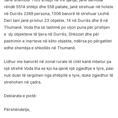
rëndë 5514 shtëpi dhe 558 pallate, janë strehuar në hotele
në Durrës 2269 persona, 1306 banorë të strehuar Lezhë.
Deri tani janë prishur 23 objekte, 14 në Durrës dhe 9 në
Thumanë. Voda tha se tashmë po vijon puna për prishjen
e dy objekteve të tjera në Durrës, Shkozet dhe për
pastrimin e inerteve në këto objekte, ndërsa po përgatitet
edhe shembja e shkollës në Thumanë.
Lidhur me banorët në zonat rurale të cilët kanë mbetur pa
një strehë Voda tha se kjo ka qenë një zgjedhje e tyre, pasi
nuk duan të largohen nga shtëpitë e tyre, duke zgjedhur të
strehohen në çadra.
Deklarata e plotë:
Përshëndetje,