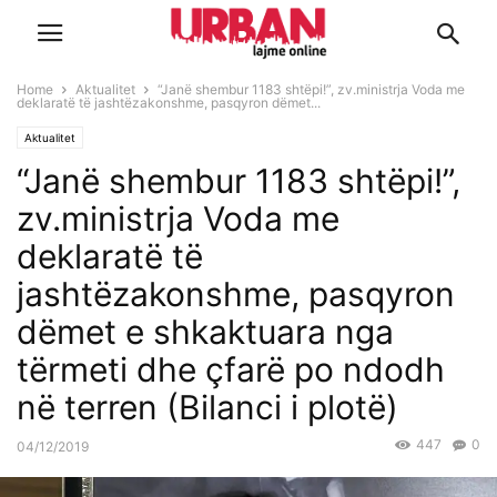
Home
Aktualitet
“Janë shembur 1183 shtëpi!”, zv.ministrja Voda me
deklaratë të jashtëzakonshme, pasqyron dëmet...
Aktualitet
“Janë shembur 1183 shtëpi!”,
zv.ministrja Voda me
deklaratë të
jashtëzakonshme, pasqyron
dëmet e shkaktuara nga
tërmeti dhe çfarë po ndodh
në terren (Bilanci i plotë)
447
0
04/12/2019