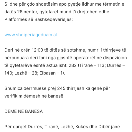
Si dhe për çdo shqetësim apo pyetje lidhur me tërmetin e
datës 26 nëntor, qytetarët mund t’i drejtohen edhe
Platformës së Bashkëqeverisjes:
www.shqiperiaqeduam.al
Deri në orën 12:00 të ditës së sotshme, numri i thirrjeve të
përpunuara deri tani nga gjashtë operatorët në dispozicion
të qytetarëve është aktualisht: 282 (Tiranë – 113; Durrës –
140; Lezhë – 28; Elbasan – 1).
Shumica dërrmuese prej 245 thirrjesh ka qenë për
verifikim dëmesh në banesë.
DËME NË BANESA
Për qarqet Durrës, Tiranë, Lezhë, Kukës dhe Dibër janë