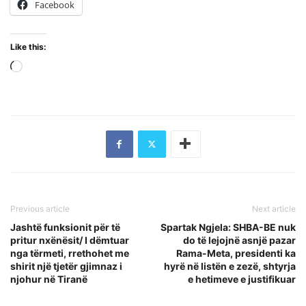
Facebook
Like this:
Loading…
Previous article
Next article
Jashtë funksionit për të
Spartak Ngjela: SHBA-BE nuk
pritur nxënësit/ I dëmtuar
do të lejojnë asnjë pazar
nga tërmeti, rrethohet me
Rama-Meta, presidenti ka
shirit një tjetër gjimnaz i
hyrë në listën e zezë, shtyrja
njohur në Tiranë
e hetimeve e justifikuar