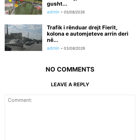
gusht...
admin
-
05/08/2026
Trafik i rënduar drejt Fierit,
kolona e automjeteve arrin deri
në...
admin
-
03/08/2026
NO COMMENTS
LEAVE A REPLY