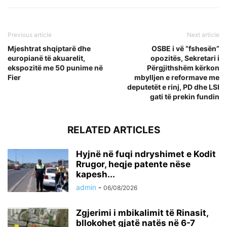
Previous article
Next article
Mjeshtrat shqiptarë dhe
OSBE i vë “fshesën”
europianë të akuarelit,
opozitës, Sekretari i
ekspozitë me 50 punime në
Përgjithshëm kërkon
Fier
mbylljen e reformave me
deputetët e rinj, PD dhe LSI
gati të prekin fundin
RELATED ARTICLES
Hyjnë në fuqi ndryshimet e Kodit
Rrugor, heqje patente nëse
kapesh...
admin
-
06/08/2026
Zgjerimi i mbikalimit të Rinasit,
bllokohet gjatë natës në 6-7