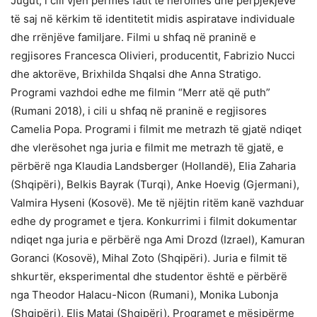
Jugut, i cili vjen përmes fatit të heroinës dhe përpjekjeve
të saj në kërkim të identitetit midis aspiratave individuale
dhe rrënjëve familjare. Filmi u shfaq në praninë e
regjisores Francesca Olivieri, producentit, Fabrizio Nucci
dhe aktorëve, Brixhilda Shqalsi dhe Anna Stratigo.
Programi vazhdoi edhe me filmin “Merr atë që puth”
(Rumani 2018), i cili u shfaq në praninë e regjisores
Camelia Popa. Programi i filmit me metrazh të gjatë ndiqet
dhe vlerësohet nga juria e filmit me metrazh të gjatë, e
përbërë nga Klaudia Landsberger (Hollandë), Elia Zaharia
(Shqipëri), Belkis Bayrak (Turqi), Anke Hoevig (Gjermani),
Valmira Hyseni (Kosovë). Me të njëjtin ritëm kanë vazhduar
edhe dy programet e tjera. Konkurrimi i filmit dokumentar
ndiqet nga juria e përbërë nga Ami Drozd (Izrael), Kamuran
Goranci (Kosovë), Mihal Zoto (Shqipëri). Juria e filmit të
shkurtër, eksperimental dhe studentor është e përbërë
nga Theodor Halacu-Nicon (Rumani), Monika Lubonja
(Shqipëri), Elis Mataj (Shqipëri). Programet e mësipërme