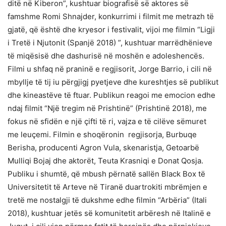
ditë në Kiberon”, kushtuar biografisë së aktores së
famshme Romi Shnajder, konkurrimi i filmit me metrazh të
gjatë, që është dhe kryesor i festivalit, vijoi me filmin “Ligji
i Tretë i Njutonit (Spanjë 2018) ”, kushtuar marrëdhënieve
të miqësisë dhe dashurisë në moshën e adoleshencës.
Filmi u shfaq në praninë e regjisorit, Jorge Barrio, i cili në
mbyllje të tij iu përgjigj pyetjeve dhe kureshtjes së publikut
dhe kineastëve të ftuar. Publikun reagoi me emocion edhe
ndaj filmit “Një tregim në Prishtinë” (Prishtinë 2018), me
fokus në sfidën e një çifti të ri, vajza e të cilëve sëmuret
me leuçemi. Filmin e shoqëronin regjisorja, Burbuqe
Berisha, producenti Agron Vula, skenaristja, Getoarbë
Mulliqi Bojaj dhe aktorët, Teuta Krasniqi e Donat Qosja.
Publiku i shumtë, që mbush përnatë sallën Black Box të
Universitetit të Arteve në Tiranë duartrokiti mbrëmjen e
tretë me nostalgji të dukshme edhe filmin “Arbëria” (Itali
2018), kushtuar jetës së komunitetit arbëresh në Italinë e