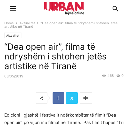
Home
Aktualitet
“Dea open air”, filma të ndryshëm i shtohen jetës
artistike në Tiranë
Aktualitet
“Dea open air”, filma të
ndryshëm i shtohen jetës
artistike në Tiranë
468
0
08/05/2019
Edicioni i gjashtë i festivalit ndërkombëtar të filmit “Dea
open air” po vijon me filmat në Tiranë. Pas filmit hapës “Tri