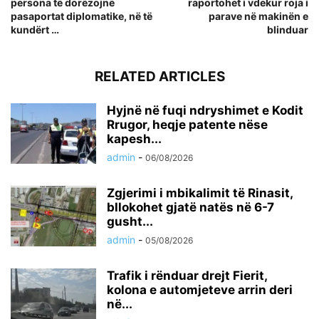
persona të dorëzojnë
raportohet i vdekur roja i
pasaportat diplomatike, në të
parave në makinën e
kundërt …
blinduar
RELATED ARTICLES
Hyjnë në fuqi ndryshimet e Kodit
Rrugor, heqje patente nëse
kapesh...
admin
-
06/08/2026
Zgjerimi i mbikalimit të Rinasit,
bllokohet gjatë natës në 6-7
gusht...
admin
-
05/08/2026
Trafik i rënduar drejt Fierit,
kolona e automjeteve arrin deri
në...