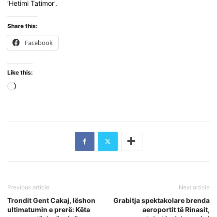
‘Hetimi Tatimor’.
Share this:
Facebook
Like this:
Loading…
Previous article
Next article
Trondit Gent Cakaj, lëshon
Grabitja spektakolare brenda
ultimatumin e prerë: Këta
aeroportit të Rinasit,