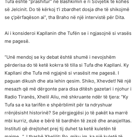
Tufa është “prashitur” në Bashkimin e ri Sovjetik të kohës
së Jelcinit. Do të kërkoj t’i zbardhet dosja dhe të shikojmë
se ç’përfaqëson ai”, tha Braho në një intervistë për Dita.
Ai i konsideroi Kapllanin dhe Tufën se i ngjasojnë si vrasës
me pagesë.
“Unë mendoj se ky debat është shumë i nevojshëm
përderisa do të ketë kokrra të tilla si Tufa dhe Kapllani. Ky
Kapllani dhe Tufa më ngjajnë si vrasësit me pagesë. I
paguan dikush dhe ata lehin qesim. Shiko, Xhevdet! Në një
mesazh që më dërgonte para disa ditësh gazetari i njohur i
Radio Tiranës, Xhelil Aliu, më shkruante ndër të tjera: “Ky
Tufa sa e ka tarifën e shpërblimit për ta ndryshuar
rrënjësisht historinë? Se përgjegjësi jo të pakët ka marrë
mbi kurriz, duke e bërë të bardhën të zezë dhe anasjelltas.
Instituti që drejtohet prej tij duhet ta ketë kuletën të
majme…”. I thashë Xhelilit: Po, miku im, ka një kuletë të