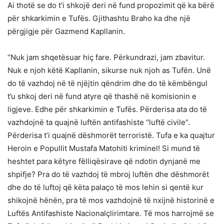
Ai thotë se do t’i shkojë deri në fund propozimit që ka bërë
për shkarkimin e Tufës. Gjithashtu Braho ka dhe një
përgjigje për Gazmend Kapllanin.
“Nuk jam shqetësuar hiç fare. Përkundrazi, jam zbavitur.
Nuk e njoh këtë Kapllanin, sikurse nuk njoh as Tufën. Unë
do të vazhdoj në të njëjtin qëndrim dhe do të këmbëngul
t’u shkoj deri në fund atyre që thashë në komisionin e
ligjeve. Edhe për shkarkimin e Tufës. Përderisa ata do të
vazhdojnë ta quajnë luftën antifashiste “luftë civile”.
Përderisa t’i quajnë dëshmorët terroristë. Tufa e ka quajtur
Heroin e Popullit Mustafa Matohiti kriminel! Si mund të
heshtet para këtyre fëlliqësirave që ndotin dynjanë me
shpifje? Pra do të vazhdoj të mbroj luftën dhe dëshmorët
dhe do të luftoj që këta palaço të mos lehin si qentë kur
shikojnë hënën, pra të mos vazhdojnë të nxijnë historinë e
Luftës Antifashiste Nacionalçlirimtare. Të mos harrojmë se