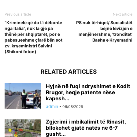
Previous article
Next article
“Kriminelë që do t’i dëbonte
PS nuk tërhiqet/ Socialistët
nga Italia”, nuk la gjë pa
bëjnë lëvizjen e
thënë për shqiptarët, por e
menjëhershme, ‘tronditet’
pabesueshme çfarë bën sot
Basha e Kryemadhi
zv. kryeministri Salvini
(Shikoni foton)
RELATED ARTICLES
Hyjnë në fuqi ndryshimet e Kodit
Rrugor, heqje patente nëse
kapesh...
admin
-
06/08/2026
Zgjerimi i mbikalimit të Rinasit,
bllokohet gjatë natës në 6-7
gusht...