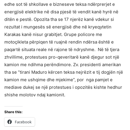
edhe sot të shkollave e bizneseve teksa ndërprerjet e
energjisë elektrike në disa pjesë të vendit kanë hyrë në
ditën e pestë. Opozita tha se 17 njerëz kanë vdekur si
rezultat i mungesës së energjisë dhe në kryeqytetin
Karakas kanë nisur grabitjet. Grupe policore me
motoçikleta përpiqen të ruajnë rendin ndërsa është e
paqartë situata reale në rajone të ndryshme. Në të tjera
zhvillime, protestues pro-qeveritarë kanë djegur sot një
kamion me ndihma perëndimore. Zv. presidenti amerikan
tha se “tirani Maduro kërcen teksa nejrëzit e tij dogjën një
kamion me ushqime dhe mjekime”, por nga pamjet e
mediave dukej se një protestues i opozitës kishte hedhur
shishe molotov ndaj kamionit.
Share this:
Facebook