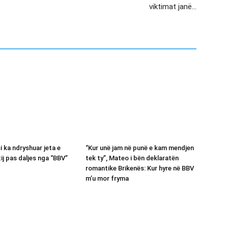
viktimat janë…
si ka ndryshuar jeta e
“Kur unë jam në punë e kam mendjen
tij pas daljes nga “BBV”
tek ty”, Mateo i bën deklaratën
romantike Brikenës: Kur hyre në BBV
m’u mor fryma