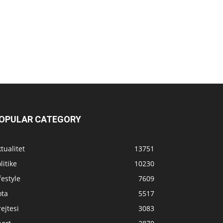
OPULAR CATEGORY
tualitet
13751
litike
10230
festyle
7609
ota
5517
ejtesi
3083