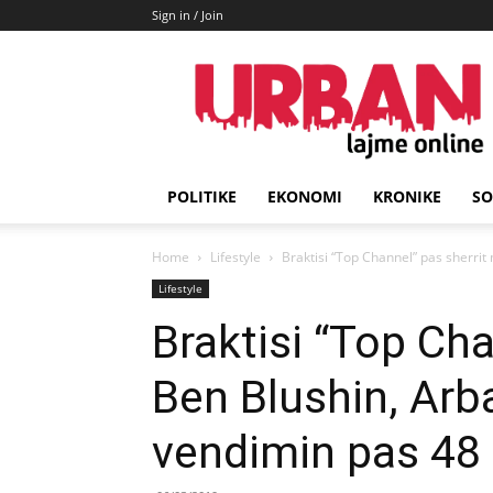
Sign in / Join
URBAN
Lajme
POLITIKE
EKONOMI
KRONIKE
SO
Home
Lifestyle
Braktisi “Top Channel” pas sherri
Lifestyle
Braktisi “Top Ch
Ben Blushin, Ar
vendimin pas 48