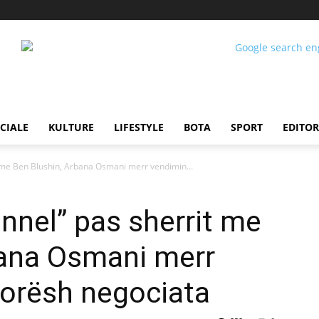
CIALE
KULTURE
LIFESTYLE
BOTA
SPORT
EDITOR
t me Ben Blushin, Arbana Osmani merr vendimin...
annel” pas sherrit me
bana Osmani merr
 orësh negociata