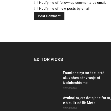
Notify me of follow-up comments by email.
Notify me of new posts by email.
EDITOR PICKS
Fauci dhe zyrtarët e lartë
akuzohen për vrasje, si
izoloheshin me...
07/08/2026
Avokati nxjerr detajet e forta,
e bleu lirinë Ilir Meta...
07/08/2026