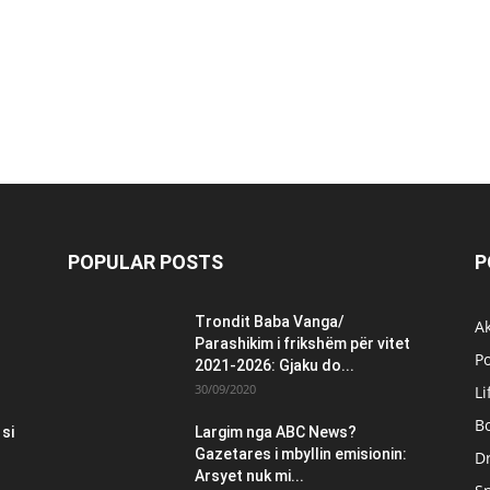
POPULAR POSTS
P
Trondit Baba Vanga/
Ak
Parashikim i frikshëm për vitet
Po
2021-2026: Gjaku do...
30/09/2020
Li
B
 si
Largim nga ABC News?
Gazetares i mbyllin emisionin:
Dr
Arsyet nuk mi...