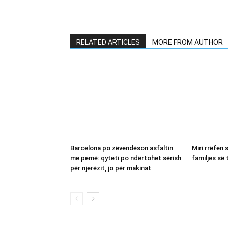
RELATED ARTICLES
MORE FROM AUTHOR
Barcelona po zëvendëson asfaltin
Miri rrëfen 
me pemë: qyteti po ndërtohet sërish
familjes së 
për njerëzit, jo për makinat