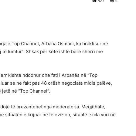
929
0
rja e Top Channel, Arbana Osmani, ka braktisur në
j të lumtur”. Shkak për këtë ishte bërë sherri me
err kishte ndodhur dhe fati i Arbanës në “Top
luar se në fakt pas 48 orësh negociata midis palëve,
 jetë në “Top Channel”.
zhdojë të prezantohet nga moderatorja. Megjithatë,
situatën e krijuar në televizion, situatë e cila vuri në