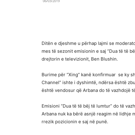
06/03/2019
Share
Ditën e djeshme u përhap lajmi se moderato
mes të sezonit emisionin e saj “Dua të të bë
drejtorin e televizionit, Ben Blushin.
Burime për “Xing” kanë konfirmuar se ky sh
Channel” ishte i dyshimtë, ndërsa është zbu
është vendosur që Arbana do të vazhdojë të
Emisioni “Dua të të bëj të lumtur” do të va
Arbana nuk ka bërë asnjë reagim në lidhje me 
rrezik pozicionin e saj në punë.