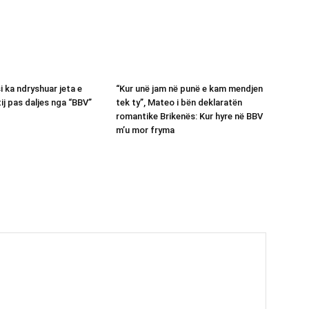
si ka ndryshuar jeta e
“Kur unë jam në punë e kam mendjen
tij pas daljes nga “BBV”
tek ty”, Mateo i bën deklaratën
romantike Brikenës: Kur hyre në BBV
m’u mor fryma