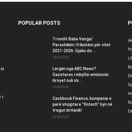
POPULAR POSTS
P
Trondit Baba Vanga/
Ak
Parashikim i frikshëm për vitet
Po
2021-2026: Gjaku do...
30/09/2020
Li
B
 si
Largim nga ABC News?
Gazetares i mbyllin emisionin:
Dr
Arsyet nuk mi...
S
07/09/2020
H
 i
Cashbook Finance, kompania e
Ra
parë shqiptare “fintech” hyn në
tregun britanik!
E
25/02/2020