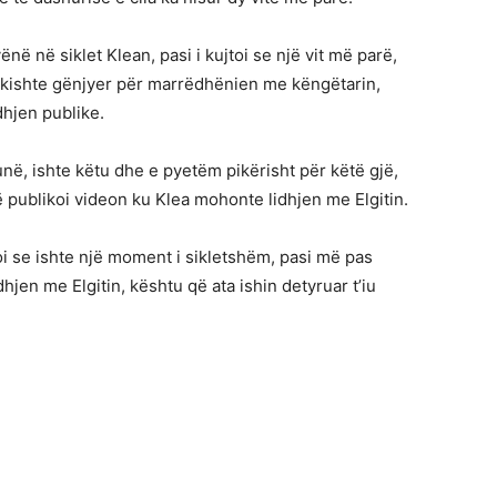
ë në siklet Klean, pasi i kujtoi se një vit më parë,
 e kishte gënjyer për marrëdhënien me këngëtarin,
dhjen publike.
në, ishte këtu dhe e pyetëm pikërisht për këtë gjë,
ë publikoi videon ku Klea mohonte lidhjen me Elgitin.
i se ishte një moment i sikletshëm, pasi më pas
jen me Elgitin, kështu që ata ishin detyruar t’iu