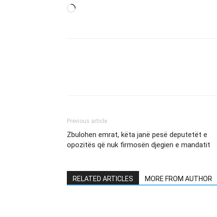
Loading…
Previous article
Zbulohen emrat, këta janë pesë deputetët e
opozitës që nuk firmosën djegien e mandatit
RELATED ARTICLES
MORE FROM AUTHOR