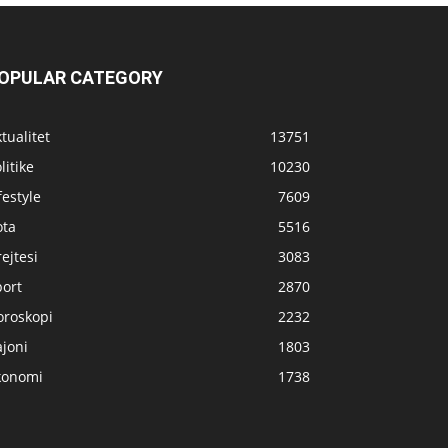
OPULAR CATEGORY
tualitet
13751
litike
10230
festyle
7609
ota
5516
ejtesi
3083
port
2870
oroskopi
2232
joni
1803
konomi
1738