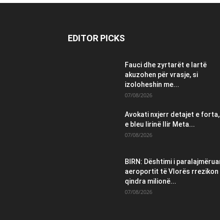
EDITOR PICKS
Fauci dhe zyrtarët e lartë
akuzohen për vrasje, si
izoloheshin me...
07/08/2026
Avokati nxjerr detajet e forta,
e bleu lirinë Ilir Meta...
07/08/2026
BIRN: Dështimi i paralajmëruar
aeroportit të Vlorës rrezikon
qindra milionë...
07/08/2026