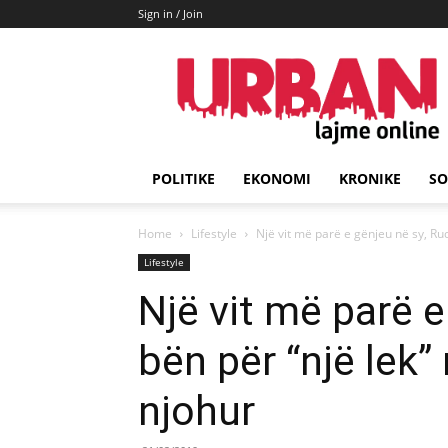
Sign in / Join
URBAN
Lajme
POLITIKE
EKONOMI
KRONIKE
SO
Home
Lifestyle
Një vit më parë e gënjeu në sy, Rud
Lifestyle
Një vit më parë e
bën për “një lek
njohur