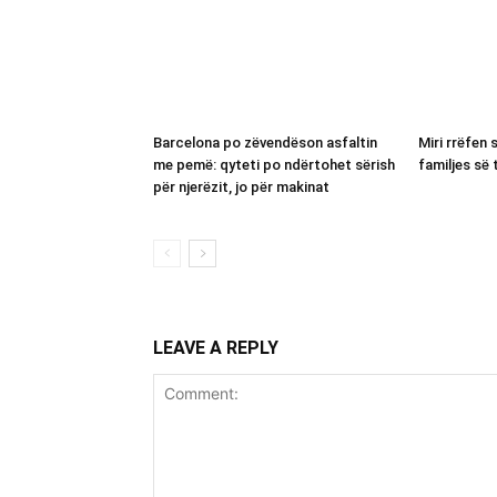
Barcelona po zëvendëson asfaltin
Miri rrëfen 
me pemë: qyteti po ndërtohet sërish
familjes së 
për njerëzit, jo për makinat
LEAVE A REPLY