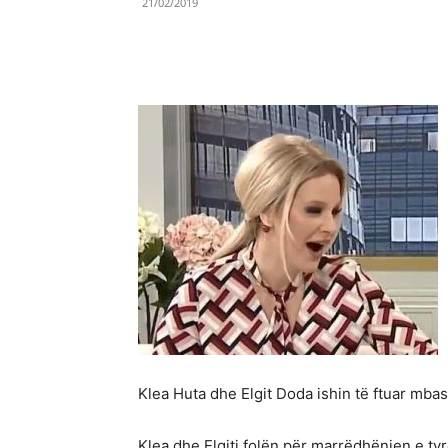
21/02/2019
Share
Klea Huta dhe Elgit Doda ishin të ftuar mba
Klea dhe Elgiti folën për marrëdhënien e tyr