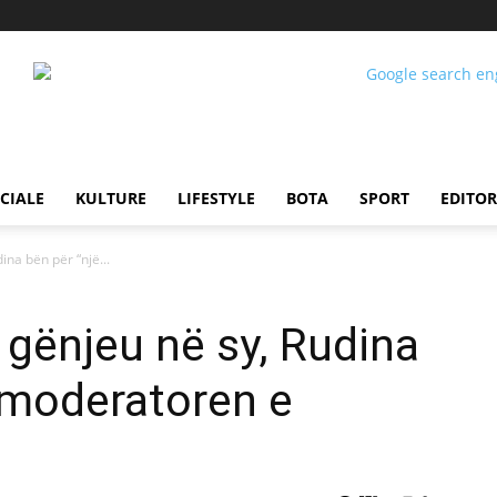
CIALE
KULTURE
LIFESTYLE
BOTA
SPORT
EDITOR
ina bën për “një...
 gënjeu në sy, Rudina
” moderatoren e