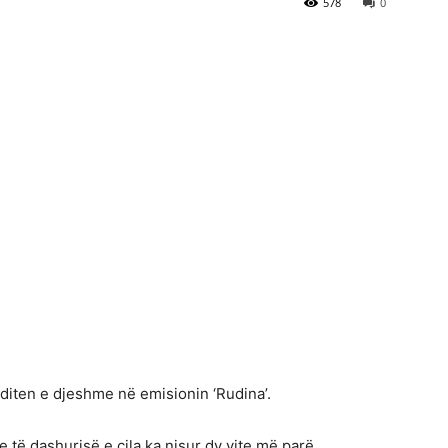
578
0
sditen e djeshme në emisionin ‘Rudina’.
e të dashurisë e cila ka nisur dy vite më parë.