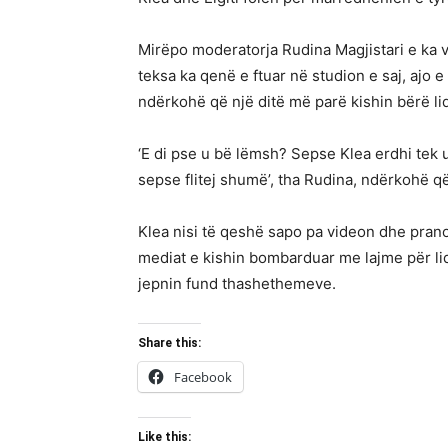
Mirëpo moderatorja Rudina Magjistari e ka vën
teksa ka qenë e ftuar në studion e saj, ajo
ndërkohë që një ditë më parë kishin bërë li
‘E di pse u bë lëmsh? Sepse Klea erdhi tek u
sepse flitej shumë’, tha Rudina, ndërkohë q
Klea nisi të qeshë sapo pa videon dhe prano
mediat e kishin bombarduar me lajme për lidh
jepnin fund thashethemeve.
Share this:
Facebook
Like this: