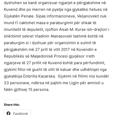
dyshohen se kanë organizuar ngjarjet e përgjakshme në
Kuvend dhe po merren në pyetje nga gjykatësi hetues në
Gjykatën Penale. Sipas informacioneve, Veljanovskit nuk
mund t’i caktohet masa e paraburgimit për shkak të
imunitetit të deputetit, njofton Alsat-M. Kurse ish-drejtori i
shërbimit sekret Vladimir Atanasovski tashmë është në
paraburgim si i dyshuar për organizimin e sulmit të
përgjakshëm më 27 prill të vitit 2017 në Kuvendin e
Republikës së Maqedonisë Procesi gjyqësor rreth
ngjarjeve të 27 prillit në Kuvend është para përfundimit,
gjykimi filloi në gusht të vitit të kaluar dhe udhëhiqet nga
gjykatësja Dobrilla Kacarska. Gjykimi në fillimi nisi kundër
33 personave, ndërsa në pajtim me Ligjin për amnisti u
falën gjithsej 15 persona.
Share this:
Facebook