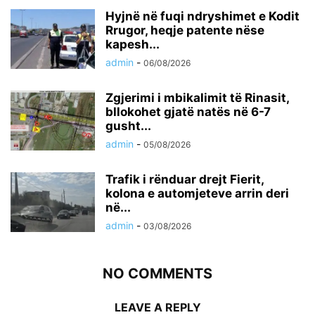
Hyjnë në fuqi ndryshimet e Kodit
Rrugor, heqje patente nëse
kapesh...
admin
-
06/08/2026
Zgjerimi i mbikalimit të Rinasit,
bllokohet gjatë natës në 6-7
gusht...
admin
-
05/08/2026
Trafik i rënduar drejt Fierit,
kolona e automjeteve arrin deri
në...
admin
-
03/08/2026
NO COMMENTS
LEAVE A REPLY