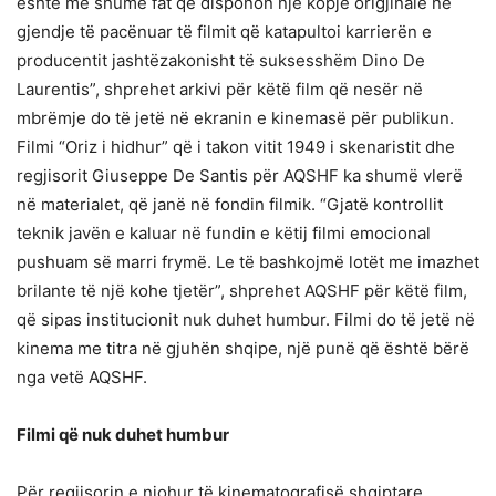
është me shumë fat që disponon një kopje origjinale në
gjendje të pacënuar të filmit që katapultoi karrierën e
producentit jashtëzakonisht të suksesshëm Dino De
Laurentis”, shprehet arkivi për këtë film që nesër në
mbrëmje do të jetë në ekranin e kinemasë për publikun.
Filmi “Oriz i hidhur” që i takon vitit 1949 i skenaristit dhe
regjisorit Giuseppe De Santis për AQSHF ka shumë vlerë
në materialet, që janë në fondin filmik. “Gjatë kontrollit
teknik javën e kaluar në fundin e këtij filmi emocional
pushuam së marri frymë. Le të bashkojmë lotët me imazhet
brilante të një kohe tjetër”, shprehet AQSHF për këtë film,
që sipas institucionit nuk duhet humbur. Filmi do të jetë në
kinema me titra në gjuhën shqipe, një punë që është bërë
nga vetë AQSHF.
Filmi që nuk duhet humbur
Për regjisorin e njohur të kinematografisë shqiptare