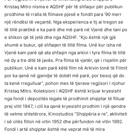
Kristaq Mitro nisma e AQSHF për të shfaqur për publikun
prodhime të rralla të filmave pjesë e fondit para ‘90 merr
një rëndësi të veçantë. Nga eksperienca e tij ai tregon se
të tillë praktikë e ka parë dhe më parë në Vjenë dhe tani po
e shikon që të jetë dhe nga AQSHF. “Kjo është një gjë
shumë e bukur, që shfaqen të tillë filma. Unë kur isha në
Vjenë kam parë që ata shfaqin nga arkivi i tyre filma të tillë
në dy a tre ditë të javës. Pra filma të vjetër, që i risjellin për
publikun. Unë e kam parë këtë film në Arkivin tonë të Filmit
por ka qenë në gjendje të dobët më parë, por besoj që do
ta kenë rregulluar”, pohon mes të tjerave regjisori i njohur
Kristaq Mitro. Koleksioni i AQSHF është krijuar kryesisht
nga fondi i depozitës legale të prodhimit shqiptar të filluar
prej vitit 1947, i cili ka qenë kryesisht prodhim i një qendre
të vetme shtetërore, Kinostudios “Shqipëria e re”, aktiviteti
i së cilës fillon në vitin 1952 dhe përfundon në vitin 1992.
Fondi i artë shqiptar është me veprat më të mira