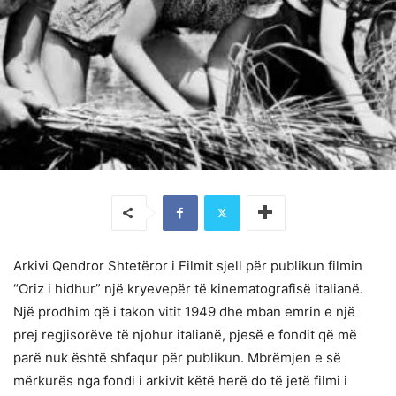
Arkivi Qendror Shtetëror i Filmit sjell për publikun filmin
“Oriz i hidhur” një kryevepër të kinematografisë italianë.
Një prodhim që i takon vitit 1949 dhe mban emrin e një
prej regjisorëve të njohur italianë, pjesë e fondit që më
parë nuk është shfaqur për publikun. Mbrëmjen e së
mërkurës nga fondi i arkivit këtë herë do të jetë filmi i