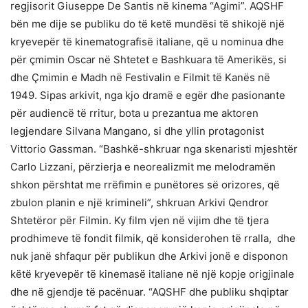
regjisorit Giuseppe De Santis në kinema “Agimi”. AQSHF
bën me dije se publiku do të ketë mundësi të shikojë një
kryevepër të kinematografisë italiane, që u nominua dhe
për çmimin Oscar në Shtetet e Bashkuara të Amerikës, si
dhe Çmimin e Madh në Festivalin e Filmit të Kanës në
1949. Sipas arkivit, nga kjo dramë e egër dhe pasionante
për audiencë të rritur, bota u prezantua me aktoren
legjendare Silvana Mangano, si dhe yllin protagonist
Vittorio Gassman. “Bashkë-shkruar nga skenaristi mjeshtër
Carlo Lizzani, përzierja e neorealizmit me melodramën
shkon përshtat me rrëfimin e punëtores së orizores, që
zbulon planin e një krimineli”, shkruan Arkivi Qendror
Shtetëror për Filmin. Ky film vjen në vijim dhe të tjera
prodhimeve të fondit filmik, që konsiderohen të rralla, dhe
nuk janë shfaqur për publikun dhe Arkivi jonë e disponon
këtë kryevepër të kinemasë italiane në një kopje origjinale
dhe në gjendje të pacënuar. “AQSHF dhe publiku shqiptar