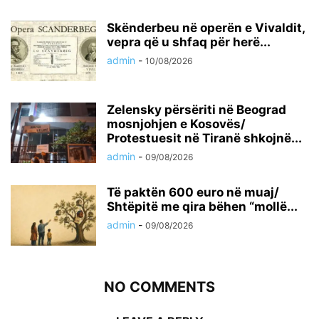
Skënderbeu në operën e Vivaldit,
vepra që u shfaq për herë...
admin
-
10/08/2026
Zelensky përsëriti në Beograd
mosnjohjen e Kosovës/
Protestuesit në Tiranë shkojnë...
admin
-
09/08/2026
Të paktën 600 euro në muaj/
Shtëpitë me qira bëhen “mollë...
admin
-
09/08/2026
NO COMMENTS