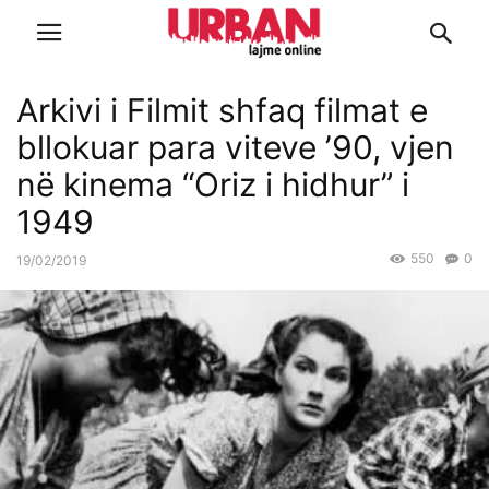
Arkivi i Filmit shfaq filmat e
bllokuar para viteve ’90, vjen
në kinema “Oriz i hidhur” i
1949
550
0
19/02/2019