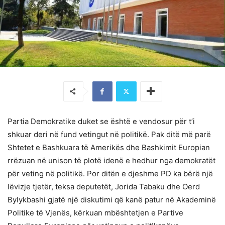
Partia Demokratike duket se është e vendosur për t’i
shkuar deri në fund vetingut në politikë. Pak ditë më parë
Shtetet e Bashkuara të Amerikës dhe Bashkimit Europian
rrëzuan në unison të plotë idenë e hedhur nga demokratët
për veting në politikë. Por ditën e djeshme PD ka bërë një
lëvizje tjetër, teksa deputetët, Jorida Tabaku dhe Oerd
Bylykbashi gjatë një diskutimi që kanë patur në Akademinë
Politike të Vjenës, kërkuan mbështetjen e Partive