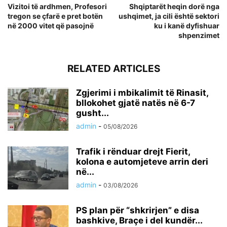
Vizitoi të ardhmen, Profesori
Shqiptarët heqin dorë nga
tregon se çfarë e pret botën
ushqimet, ja cili është sektori
në 2000 vitet që pasojnë
ku i kanë dyfishuar
shpenzimet
RELATED ARTICLES
Zgjerimi i mbikalimit të Rinasit,
bllokohet gjatë natës në 6-7
gusht...
admin
-
05/08/2026
Trafik i rënduar drejt Fierit,
kolona e automjeteve arrin deri
në...
admin
-
03/08/2026
PS plan për “shkrirjen” e disa
bashkive, Braçe i del kundër...