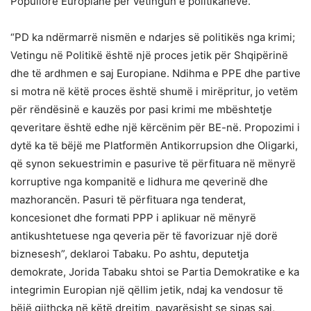
Popullore Europiane për vetingun e politikanëve.
“PD ka ndërmarrë nismën e ndarjes së politikës nga krimi;
Vetingu në Politikë është një proces jetik për Shqipërinë
dhe të ardhmen e saj Europiane. Ndihma e PPE dhe partive
si motra në këtë proces është shumë i mirëpritur, jo vetëm
për rëndësinë e kauzës por pasi krimi me mbështetje
qeveritare është edhe një kërcënim për BE-në. Propozimi i
dytë ka të bëjë me Platformën Antikorrupsion dhe Oligarki,
që synon sekuestrimin e pasurive të përfituara në mënyrë
korruptive nga kompanitë e lidhura me qeverinë dhe
mazhorancën. Pasuri të përfituara nga tenderat,
koncesionet dhe formati PPP i aplikuar në mënyrë
antikushtetuese nga qeveria për të favorizuar një dorë
biznesesh”, deklaroi Tabaku. Po ashtu, deputetja
demokrate, Jorida Tabaku shtoi se Partia Demokratike e ka
integrimin Europian një qëllim jetik, ndaj ka vendosur të
bëjë gjithçka në këtë drejtim, pavarësisht se sipas saj,