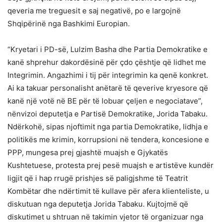
qeveria me treguesit e saj negativë, po e largojnë
Shqipërinë nga Bashkimi Europian.
“Kryetari i PD-së, Lulzim Basha dhe Partia Demokratike e
kanë shprehur dakordësinë për çdo çështje që lidhet me
Integrimin. Angazhimi i tij për integrimin ka qenë konkret.
Ai ka takuar personalisht anëtarë të qeverive kryesore që
kanë një votë në BE për të lobuar çeljen e negociatave”,
nënvizoi deputetja e Partisë Demokratike, Jorida Tabaku.
Ndërkohë, sipas njoftimit nga partia Demokratike, lidhja e
politikës me krimin, korrupsioni në tendera, koncesione e
PPP, mungesa prej gjashtë muajsh e Gjykatës
Kushtetuese, protesta prej pesë muajsh e artistëve kundër
ligjit që i hap rrugë prishjes së paligjshme të Teatrit
Kombëtar dhe ndërtimit të kullave për afera klienteliste, u
diskutuan nga deputetja Jorida Tabaku. Kujtojmë që
diskutimet u shtruan në takimin vjetor të organizuar nga