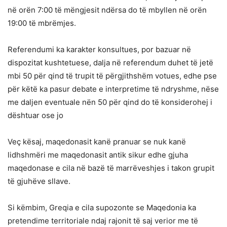
në orën 7:00 të mëngjesit ndërsa do të mbyllen në orën
19:00 të mbrëmjes.
Referendumi ka karakter konsultues, por bazuar në
dispozitat kushtetuese, dalja në referendum duhet të jetë
mbi 50 për qind të trupit të përgjithshëm votues, edhe pse
për këtë ka pasur debate e interpretime të ndryshme, nëse
me daljen eventuale nën 50 për qind do të konsiderohej i
dështuar ose jo
Veç kësaj, maqedonasit kanë pranuar se nuk kanë
lidhshmëri me maqedonasit antik sikur edhe gjuha
maqedonase e cila në bazë të marrëveshjes i takon grupit
të gjuhëve sllave.
Si këmbim, Greqia e cila supozonte se Maqedonia ka
pretendime territoriale ndaj rajonit të saj verior me të