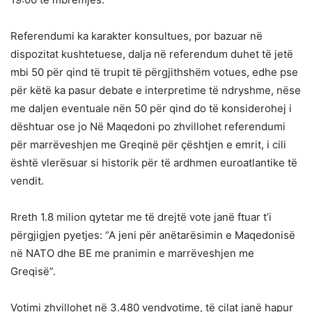
Referendumi ka karakter konsultues, por bazuar në
dispozitat kushtetuese, dalja në referendum duhet të jetë
mbi 50 për qind të trupit të përgjithshëm votues, edhe pse
për këtë ka pasur debate e interpretime të ndryshme, nëse
me daljen eventuale nën 50 për qind do të konsiderohej i
dështuar ose jo Në Maqedoni po zhvillohet referendumi
për marrëveshjen me Greqinë për çështjen e emrit, i cili
është vlerësuar si historik për të ardhmen euroatlantike të
vendit.
Rreth 1.8 milion qytetar me të drejtë vote janë ftuar t’i
përgjigjen pyetjes: “A jeni për anëtarësimin e Maqedonisë
në NATO dhe BE me pranimin e marrëveshjen me
Greqisë”.
Votimi zhvillohet në 3.480 vendvotime, të cilat janë hapur