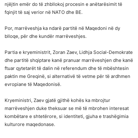
njëjtin emër do të zhbllokoj procesin e anëtarësimit të
fqinjit të saj verior në NATO dhe BE.
Por, marrëveshja ka ndarë partitë në Maqedoni në dy
blloqe, për dhe kundër marrëveshjes.
Partia e kryeministrit, Zoran Zaev, Lidhja Social-Demokrate
dhe partitë shqiptare kanë pranuar marrëveshjen dhe kanë
ftuar qytetarët të dalin në referendum dhe të mbështesin
paktin me Greqinë, si alternativë të vetme për të ardhmen
evropiane të Maqedonisë.
Kryeministri, Zaev gjatë gjithë kohës ka mbrojtur
marrëveshjen duke theksuar se më të mbrohen interesat
kombëtare e shtetërore, si identiteti, gjuha e trashëgimia
kulturore maqedonase.