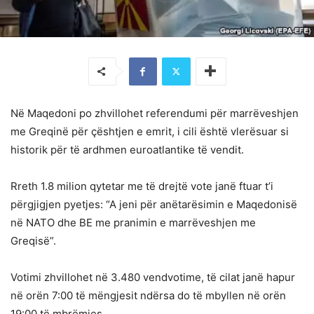
Në Maqedoni po zhvillohet referendumi për marrëveshjen
me Greqinë për çështjen e emrit, i cili është vlerësuar si
historik për të ardhmen euroatlantike të vendit.
Rreth 1.8 milion qytetar me të drejtë vote janë ftuar t’i
përgjigjen pyetjes: “A jeni për anëtarësimin e Maqedonisë
në NATO dhe BE me pranimin e marrëveshjen me
Greqisë”.
Votimi zhvillohet në 3.480 vendvotime, të cilat janë hapur
në orën 7:00 të mëngjesit ndërsa do të mbyllen në orën
19:00 të mbrëmjes.