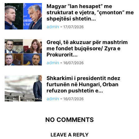
Magyar “lan hesapet” me
strukturat e vjetra, “çmonton” me
shpejtësi shtetin...
admin
-
17/07/2026
Greqi, të akuzuar për mashtrim
me fondet bujqësore/ Zyra e
Prokurorit...
admin
-
16/07/2026
Shkarkimi i presidentit ndez
furtunën në Hungari, Orban
refuzon pushtetin e...
admin
-
16/07/2026
NO COMMENTS
LEAVE A REPLY