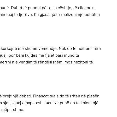
në. Duhet të punoni për disa çështje, të cilat nuk i
n tuaj të tjerëve. Ka gjasa që të realizoni një udhëtim
’ju kërkojnë më shumë vëmendje. Nuk do të ndiheni mirë
 juaj, por bëni kujdes me fjalët pasi mund ta
merrni një vendim të rëndësishëm, mos hezitoni të
drejt një debati. Financat tuaja do të rriten në pjesën
ga sjellja juaj e paparashikuar. Në punë do të kaloni një
të mëparshme.