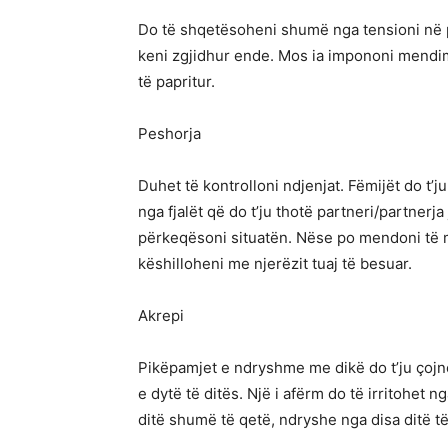
Do të shqetësoheni shumë nga tensioni në pu
keni zgjidhur ende. Mos ia impononi mendimi
të papritur.
Peshorja
Duhet të kontrolloni ndjenjat. Fëmijët do t
nga fjalët që do t’ju thotë partneri/partnerja
përkeqësoni situatën. Nëse po mendoni të 
këshilloheni me njerëzit tuaj të besuar.
Akrepi
Pikëpamjet e ndryshme me dikë do t’ju çojnë 
e dytë të ditës. Një i afërm do të irritohet n
ditë shumë të qetë, ndryshe nga disa ditë 