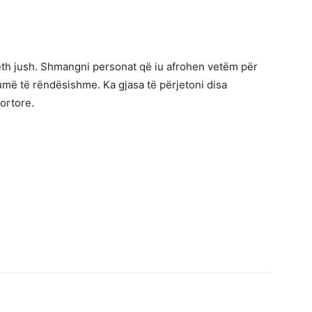
 rreth jush. Shmangni personat që iu afrohen vetëm për
umë të rëndësishme. Ka gjasa të përjetoni disa
ortore.