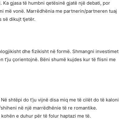
j. Ka gjasa të humbni qetësinë gjatë një debati, por
eni më vonë. Marrëdhënia me partnerin/partneren tuaj
së dikujt tjetër.
logjikisht dhe fizikisht në formë. Shmangni investimet
 t’ju çorientojnë. Bëni shumë kujdes kur të flisni me
Në shtëpi do t’ju vijnë disa miq me të cilët do të kaloni
fshiheni në një marrëdhënie të re romantike.
 kohën e duhur për të folur haptazi me të.