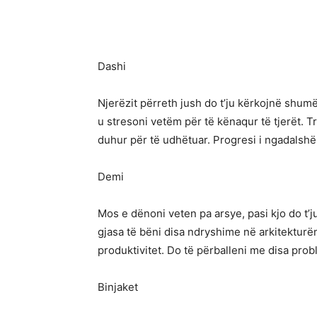
Dashi
Njerëzit përreth jush do t’ju kërkojnë sh
u stresoni vetëm për të kënaqur të tjerët. T
duhur për të udhëtuar. Progresi i ngadalshë
Demi
Mos e dënoni veten pa arsye, pasi kjo do t’
gjasa të bëni disa ndryshime në arkitekturën e
produktivitet. Do të përballeni me disa pro
Binjaket