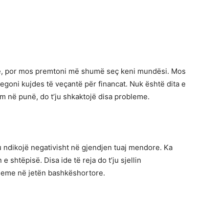
umë, por mos premtoni më shumë seç keni mundësi. Mos
regoni kujdes të veçantë për financat. Nuk është dita e
m në punë, do t’ju shkaktojë disa probleme.
ju ndikojë negativisht në gjendjen tuaj mendore. Ka
 shtëpisë. Disa ide të reja do t’ju sjellin
bleme në jetën bashkëshortore.