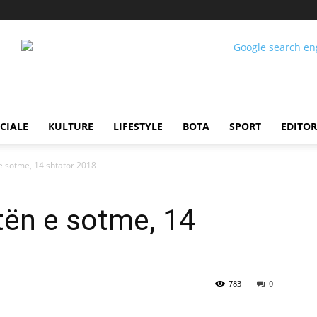
CIALE
KULTURE
LIFESTYLE
BOTA
SPORT
EDITOR
e sotme, 14 shtator 2018
tën e sotme, 14
783
0