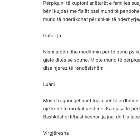
Përpiquni të kuptoni anëtarët e familjes sua
bëni kujdes me fjalët pasi mund të pendoh
mund të ndërlikohet për shkak të ndërhyrjes 
Gaforrja
Nisni jogën dhe meditimin për të qenë psiko
gjatë ditës së sotme. Miqtë mund të përpiqen
disa njerëz të rëndësishëm.
Luani
Mos i tregoni qëllimet tuaja për të ardhmen. 
një kohë të mrekullueshme. Ka gjasa të për
Bashkëshorti/bashkëshortja juaj do t’ju japë
Virgjëresha