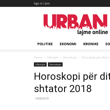
Sign in / Join
URBAN
Lajme
POLITIKE
EKONOMI
KRONIKE
SO
Home
Lifestyle
Horoskopi
Horoskopi për ditën 
Lifestyle
Horoskopi
Horoskopi për di
shtator 2018
14/09/2018
Share