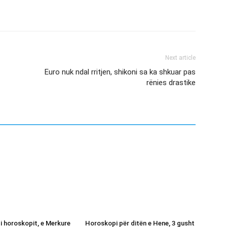
Next article
Euro nuk ndal rritjen, shikoni sa ka shkuar pas
rënies drastike
 i horoskopit, e Merkure
Horoskopi për ditën e Hene, 3 gusht