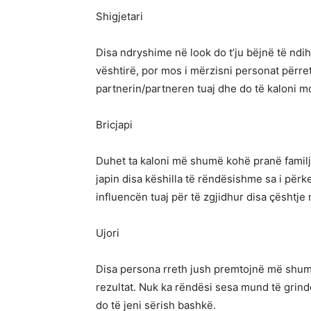
Shigjetari
Disa ndryshime në look do t’ju bëjnë të ndi
vështirë, por mos i mërzisni personat përre
partnerin/partneren tuaj dhe do të kaloni
Bricjapi
Duhet ta kaloni më shumë kohë pranë familje
japin disa këshilla të rëndësishme sa i përk
influencën tuaj për të zgjidhur disa çështje
Ujori
Disa persona rreth jush premtojnë më shum
rezultat. Nuk ka rëndësi sesa mund të grind
do të jeni sërish bashkë.