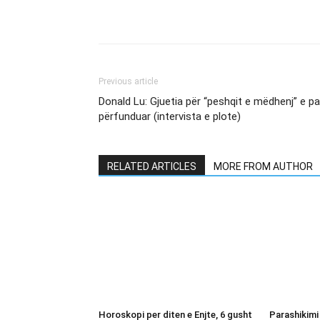
Previous article
Donald Lu: Gjuetia për “peshqit e mëdhenj” e pa
përfunduar (intervista e plote)
RELATED ARTICLES
MORE FROM AUTHOR
Horoskopi per diten e Enjte, 6 gusht
Parashikimi