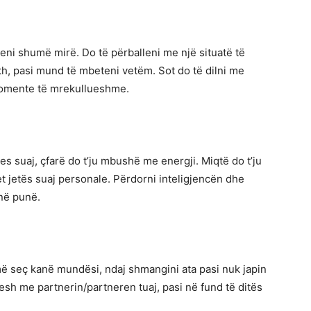
heni shumë mirë. Do të përballeni me një situatë të
th, pasi mund të mbeteni vetëm. Sot do të dilni me
 momente të mrekullueshme.
s suaj, çfarë do t’ju mbushë me energji. Miqtë do t’ju
et jetës suaj personale. Përdorni inteligjencën dhe
 në punë.
ë seç kanë mundësi, ndaj shmangini ata pasi nuk japin
esh me partnerin/partneren tuaj, pasi në fund të ditës