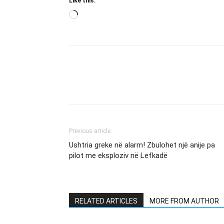
Like this:
Loading…
Previous article
Ushtria greke në alarm! Zbulohet një anije pa
pilot me eksploziv në Lefkadë
RELATED ARTICLES
MORE FROM AUTHOR