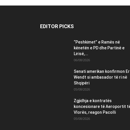
EDITOR PICKS
“Peshkimet” e Ramës në
kënetën e PD dhe Partinë e
Lirisë,...
06/08/2026
Senati amerikan konfirmon Er
Wendt si ambasador të ri në
Shqipëri
05/08/2026
Zgjidhja e kontratës
koncesionare të Aeroportit t
Vlorës, reagon Pacolli
05/08/2026