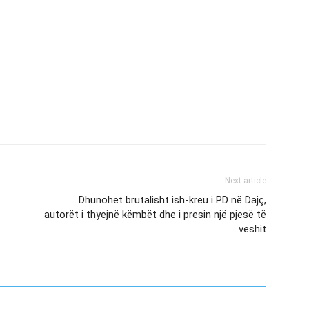
Next article
Dhunohet brutalisht ish-kreu i PD në Dajç,
autorët i thyejnë këmbët dhe i presin një pjesë të
veshit