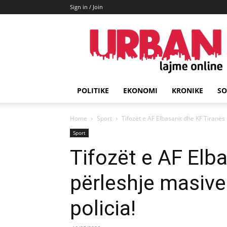
Sign in / Join
URBAN
Lajme
POLITIKE
EKONOMI
KRONIKE
SO
Home
Sport
Tifozët e AF Elbasanit dhe KF Tiranës
Sport
Tifozët e AF Elb
përleshje masive
policia!