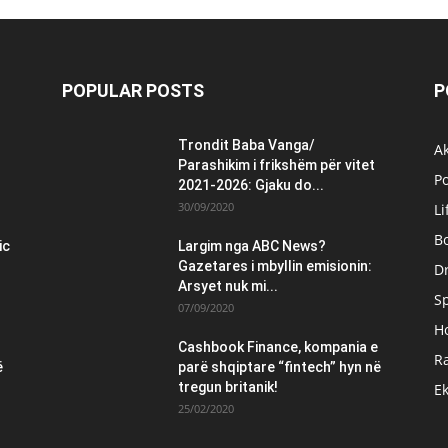
POPULAR POSTS
P
Trondit Baba Vanga/
Ak
Parashikim i frikshëm për vitet
Po
2021-2026: Gjaku do...
30/09/2020
Li
B
ic
Largim nga ABC News?
Gazetares i mbyllin emisionin:
Dr
Arsyet nuk mi...
S
07/09/2020
H
Cashbook Finance, kompania e
Ra
ë
parë shqiptare “fintech” hyn në
tregun britanik!
E
25/02/2020