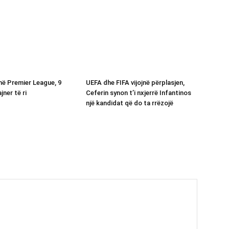
në Premier League, 9
UEFA dhe FIFA vijojnë përplasjen,
jner të ri
Ceferin synon t’i nxjerrë Infantinos
një kandidat që do ta rrëzojë