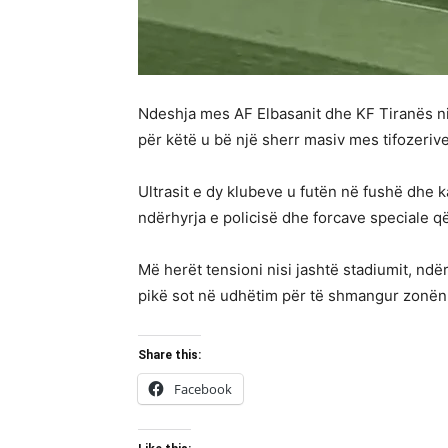
Ndeshja mes AF Elbasanit dhe KF Tiranës ni
për këtë u bë një sherr masiv mes tifozerive
Ultrasit e dy klubeve u futën në fushë dhe k
ndërhyrja e policisë dhe forcave speciale që
Më herët tensioni nisi jashtë stadiumit, ndë
pikë sot në udhëtim për të shmangur zonën 
Share this:
Facebook