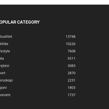
OPULAR CATEGORY
tualitet
13748
litike
10226
festyle
7608
ota
5511
ejtesi
3083
port
2870
oroskopi
2231
joni
1803
konomi
1737