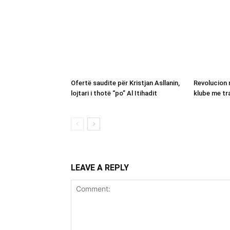
Ofertë saudite për Kristjan Asllanin,
Revolucion 
lojtari i thotë “po” Al Itihadit
klube me tra
LEAVE A REPLY