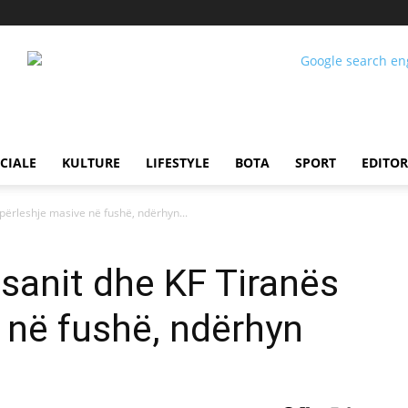
CIALE
KULTURE
LIFESTYLE
BOTA
SPORT
EDITOR
 përleshje masive në fushë, ndërhyn...
asanit dhe KF Tiranës
 në fushë, ndërhyn