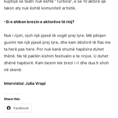
kuptojë se teatri nuk është “Turbina”, e se 10 aktorë që
takon aty nuk është komuniteti artistik.
-Si e shikon brezin e aktorëve të rinj?
Nuk i njoh, njoh një pjesë të vogël prej tyre. Më pëlqen
guximi tek një pjesë prej tyre, dhe kam dëshirë të flas me
ta herë pas here. Por nuk kanë shumë hapësira duhet
thënë. Ne të paktën kishim festivalin e te rinjve. U duhet
dhënë hapësirë. Kam besim tek brezi i ri dhe dua ti shoh
në skenë.
Intervistoi: Julia Vrapi
Share this:
Facebook