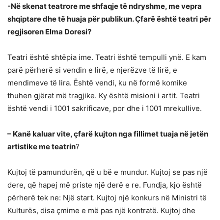
-Në skenat teatrore me shfaqje të ndryshme, me vepra
shqiptare dhe të huaja për publikun. Çfarë është teatri për
regjisoren Elma Doresi?
Teatri është shtëpia ime. Teatri është tempulli ynë. E kam
parë përherë si vendin e lirë, e njerëzve të lirë, e
mendimeve të lira. Është vendi, ku në formë komike
thuhen gjërat më tragjike. Ky është misioni i artit. Teatri
është vendi i 1001 sakrificave, por dhe i 1001 mrekullive.
– Kanë kaluar vite, çfarë kujton nga fillimet tuaja në jetën
artistike me teatrin
?
Kujtoj të pamundurën, që u bë e mundur. Kujtoj se pas një
dere, që hapej më priste një derë e re. Fundja, kjo është
përherë tek ne: Një start. Kujtoj një konkurs në Ministri të
Kulturës, disa çmime e më pas një kontratë. Kujtoj dhe