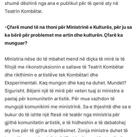
shumë dëshirë nga ana e publikut për të qenë aty në
Teatrin Kombëtar.
-Çfarë mund të na thoni për Ministrinë e Kulturës, për ju sa
ka bërë për problemet me artin dhe kulturën. Çfarë ka
munguar?
Ministria nëse do të mbahet mend në diçka të mirë le të
fillojë me rikonstruksionin e sallave të Teatrit Kombëtar
dhe rikthimin e artistëve tek Kombëtari dhe
Eksperimentali. Kaq mungon dhe kaq na duhet. Mundet?
Sigurisht. Bëjeni një të mirë për veten tuaj si ministre e
pastaj për komunitetin artistik. Për mua vazhdon të
mungojë komunikimi me ministrinë. Sa e thjeshtë dhe sa e
bukur do të ishte një ftesë në teatër nga ministria për
gjithë komunitetin artistik, e të hidheshin e të debatohej
aty live për të gjitha shqetësimet. Zonja ministre duhet të