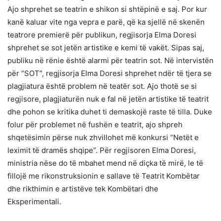
Ajo shprehet se teatrin e shikon si shtëpinë e saj. Por kur
kanë kaluar vite nga vepra e parë, që ka sjellë në skenën
teatrore premierë për publikun, regjisorja Elma Doresi
shprehet se sot jetën artistike e kemi të vakët. Sipas saj,
publiku në rënie është alarmi për teatrin sot. Në intervistën
për “SOT”, regjisorja Elma Doresi shprehet ndër të tjera se
plagjiatura është problem në teatër sot. Ajo thotë se si
regjisore, plagjiaturën nuk e fal në jetën artistike të teatrit
dhe pohon se kritika duhet ti demaskojë raste të tilla. Duke
folur për problemet në fushën e teatrit, ajo shpreh
shqetësimin përse nuk zhvillohet më konkursi “Netët e
leximit të dramës shqipe”. Për regjisoren Elma Doresi,
ministria nëse do të mbahet mend në diçka të mirë, le të
fillojë me rikonstruksionin e sallave të Teatrit Kombëtar
dhe rikthimin e artistëve tek Kombëtari dhe
Eksperimentali.