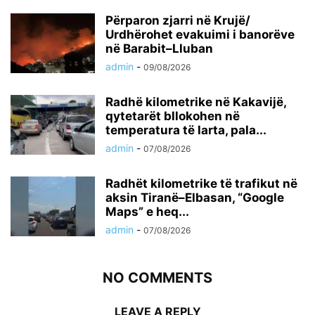
Përparon zjarri në Krujë/
Urdhërohet evakuimi i banorëve
në Barabit–Lluban
admin
-
09/08/2026
Radhë kilometrike në Kakavijë,
qytetarët bllokohen në
temperatura të larta, pala...
admin
-
07/08/2026
Radhët kilometrike të trafikut në
aksin Tiranë–Elbasan, “Google
Maps” e heq...
admin
-
07/08/2026
NO COMMENTS
LEAVE A REPLY