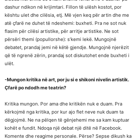
dashur ndikon në krijimtari. Fillon të ulësh kostot, por
kështu ulet dhe cilësia, etj. Më vjen keq për artin dhe me
atë çfarë ne duhet të ndeshemi: buxheti. Pra ne sot nuk
flasim për cilësi artistike, për arritje artistike. Ne sot
përsëri themi (popullorshe): s’kemi lekë. Mungojnë
debatet, prandaj jemi në këtë gjendje. Mungojnë njerëzit
që të ngrenë zërin, prandaj sot diskutohet ende buxheti i
ulët.
-Mungon kritika në art, por ju si e shikoni nivelin artistik.
Çfarë po ndodh me teatrin?
Kritika mungon. Por ama dhe kritikën nuk e duam. Pra
kërkojmë nga kritika, por kur ajo flet neve nuk duam ta
dëgjojmë. Ne na pëlqen të gënjehemi me sa kam kuptuar
kohët e fundit. Ndoqa një debat një ditë në Facebook.
Komente dhe reagime personale. Përse? Sepse dikush ka