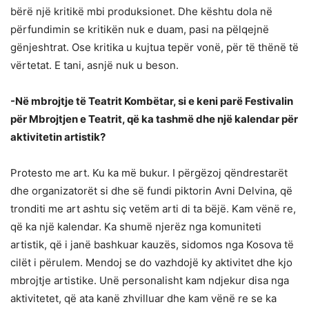
bërë një kritikë mbi produksionet. Dhe kështu dola në
përfundimin se kritikën nuk e duam, pasi na pëlqejnë
gënjeshtrat. Ose kritika u kujtua tepër vonë, për të thënë të
vërtetat. E tani, asnjë nuk u beson.
-Në mbrojtje të Teatrit Kombëtar, si e keni parë Festivalin
për Mbrojtjen e Teatrit, që ka tashmë dhe një kalendar për
aktivitetin artistik?
Protesto me art. Ku ka më bukur. I përgëzoj qëndrestarët
dhe organizatorët si dhe së fundi piktorin Avni Delvina, që
tronditi me art ashtu siç vetëm arti di ta bëjë. Kam vënë re,
që ka një kalendar. Ka shumë njerëz nga komuniteti
artistik, që i janë bashkuar kauzës, sidomos nga Kosova të
cilët i përulem. Mendoj se do vazhdojë ky aktivitet dhe kjo
mbrojtje artistike. Unë personalisht kam ndjekur disa nga
aktivitetet, që ata kanë zhvilluar dhe kam vënë re se ka