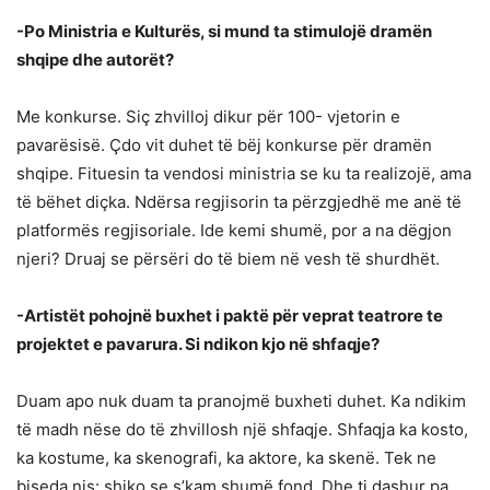
-Po Ministria e Kulturës, si mund ta stimulojë dramën
shqipe dhe autorët?
Me konkurse. Siç zhvilloj dikur për 100- vjetorin e
pavarësisë. Çdo vit duhet të bëj konkurse për dramën
shqipe. Fituesin ta vendosi ministria se ku ta realizojë, ama
të bëhet diçka. Ndërsa regjisorin ta përzgjedhë me anë të
platformës regjisoriale. Ide kemi shumë, por a na dëgjon
njeri? Druaj se përsëri do të biem në vesh të shurdhët.
-Artistët pohojnë buxhet i paktë për veprat teatrore te
projektet e pavarura. Si ndikon kjo në shfaqje?
Duam apo nuk duam ta pranojmë buxheti duhet. Ka ndikim
të madh nëse do të zhvillosh një shfaqje. Shfaqja ka kosto,
ka kostume, ka skenografi, ka aktore, ka skenë. Tek ne
biseda nis: shiko se s’kam shumë fond. Dhe ti dashur pa