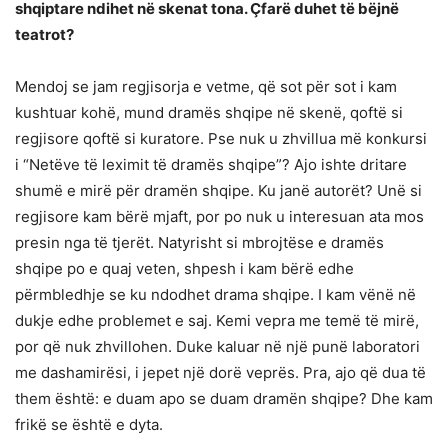
shqiptare ndihet në skenat tona. Çfarë duhet të bëjnë
teatrot?
Mendoj se jam regjisorja e vetme, që sot për sot i kam
kushtuar kohë, mund dramës shqipe në skenë, qoftë si
regjisore qoftë si kuratore. Pse nuk u zhvillua më konkursi
i “Netëve të leximit të dramës shqipe”? Ajo ishte dritare
shumë e mirë për dramën shqipe. Ku janë autorët? Unë si
regjisore kam bërë mjaft, por po nuk u interesuan ata mos
presin nga të tjerët. Natyrisht si mbrojtëse e dramës
shqipe po e quaj veten, shpesh i kam bërë edhe
përmbledhje se ku ndodhet drama shqipe. I kam vënë në
dukje edhe problemet e saj. Kemi vepra me temë të mirë,
por që nuk zhvillohen. Duke kaluar në një punë laboratori
me dashamirësi, i jepet një dorë veprës. Pra, ajo që dua të
them është: e duam apo se duam dramën shqipe? Dhe kam
frikë se është e dyta.