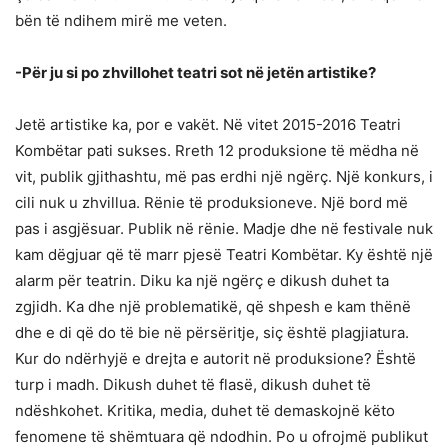
bën të ndihem mirë me veten.
-Për ju si po zhvillohet teatri sot në jetën artistike?
Jetë artistike ka, por e vakët. Në vitet 2015-2016 Teatri
Kombëtar pati sukses. Rreth 12 produksione të mëdha në
vit, publik gjithashtu, më pas erdhi një ngërç. Një konkurs, i
cili nuk u zhvillua. Rënie të produksioneve. Një bord më
pas i asgjësuar. Publik në rënie. Madje dhe në festivale nuk
kam dëgjuar që të marr pjesë Teatri Kombëtar. Ky është një
alarm për teatrin. Diku ka një ngërç e dikush duhet ta
zgjidh. Ka dhe një problematikë, që shpesh e kam thënë
dhe e di që do të bie në përsëritje, siç është plagjiatura.
Kur do ndërhyjë e drejta e autorit në produksione? Është
turp i madh. Dikush duhet të flasë, dikush duhet të
ndëshkohet. Kritika, media, duhet të demaskojnë këto
fenomene të shëmtuara që ndodhin. Po u ofrojmë publikut