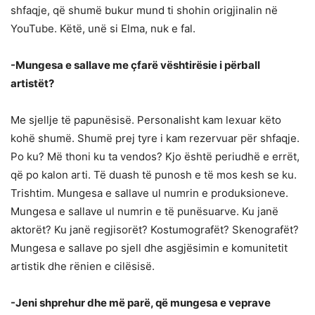
shfaqje, që shumë bukur mund ti shohin origjinalin në
YouTube. Këtë, unë si Elma, nuk e fal.
-Mungesa e sallave me çfarë vështirësie i përball
artistët?
Me sjellje të papunësisë. Personalisht kam lexuar këto
kohë shumë. Shumë prej tyre i kam rezervuar për shfaqje.
Po ku? Më thoni ku ta vendos? Kjo është periudhë e errët,
që po kalon arti. Të duash të punosh e të mos kesh se ku.
Trishtim. Mungesa e sallave ul numrin e produksioneve.
Mungesa e sallave ul numrin e të punësuarve. Ku janë
aktorët? Ku janë regjisorët? Kostumografët? Skenografët?
Mungesa e sallave po sjell dhe asgjësimin e komunitetit
artistik dhe rënien e cilësisë.
-Jeni shprehur dhe më parë, që mungesa e veprave