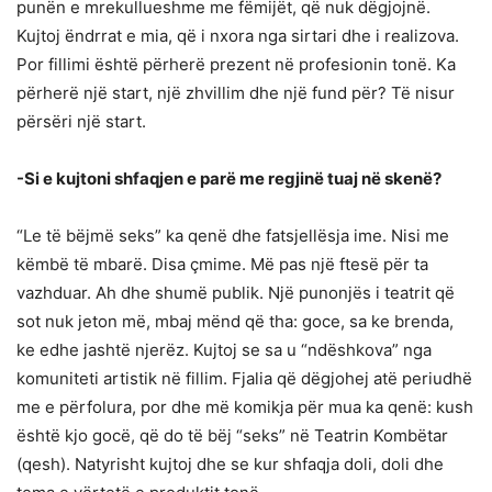
punën e mrekullueshme me fëmijët, që nuk dëgjojnë.
Kujtoj ëndrrat e mia, që i nxora nga sirtari dhe i realizova.
Por fillimi është përherë prezent në profesionin tonë. Ka
përherë një start, një zhvillim dhe një fund për? Të nisur
përsëri një start.
-Si e kujtoni shfaqjen e parë me regjinë tuaj në skenë?
“Le të bëjmë seks” ka qenë dhe fatsjellësja ime. Nisi me
këmbë të mbarë. Disa çmime. Më pas një ftesë për ta
vazhduar. Ah dhe shumë publik. Një punonjës i teatrit që
sot nuk jeton më, mbaj mënd që tha: goce, sa ke brenda,
ke edhe jashtë njerëz. Kujtoj se sa u “ndëshkova” nga
komuniteti artistik në fillim. Fjalia që dëgjohej atë periudhë
me e përfolura, por dhe më komikja për mua ka qenë: kush
është kjo gocë, që do të bëj “seks” në Teatrin Kombëtar
(qesh). Natyrisht kujtoj dhe se kur shfaqja doli, doli dhe