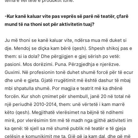
tema e vërtetë e produktit tonë.
-Kur kanë kaluar vite pas veprës së parë në teatër, çfarë
mund të na thoni sot për aktivitetin tuaj?
Ju më thoni se kanë kaluar vite, ndërsa mua më duket si
dje. Mendoj se diçka kam bërë (qesh). Shpesh shikoj pas e
them: si ia dola? Dhe përgjigjen e gjej sërish po vetë:
pasioni. Mos dorëzimi. Puna. Përzgjedhja e njerëzve.
Guximi. Në profesionin tonë duhet shumë forcë për të ecur
dhe unë e gjeta. Gjatë rrugëtimit më është dashur të mbaj
mbi shpatulla shumë. Por magjia e teatrit më ka dhënë
forcën. Kur shoh çmimet për shembull, janë 20 në total në
një periudhë 2010-2014, them: unë vërtetë i kam marrë
këto (qesh). Megjithatë vlerësimet na bëjnë të ndihemi
mirë, por vlerësimin tim më të madh nga gjithë aktiviteti im
ka qenë: të sjell sa më shumë publik në teatër e të gjeja
çelësin e komunikimit me ta. Gjë që ia kam dal, dhe që më