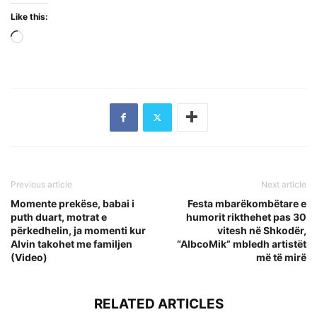
Like this:
Loading…
Previous article
Next article
Momente prekëse, babai i
Festa mbarëkombëtare e
puth duart, motrat e
humorit rikthehet pas 30
përkedhelin, ja momenti kur
vitesh në Shkodër,
Alvin takohet me familjen
“AlbcoMik” mbledh artistët
(Video)
më të mirë
RELATED ARTICLES