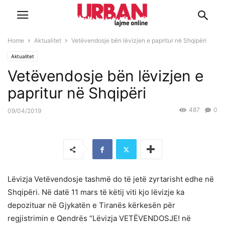
Home
Aktualitet
Vetëvendosje bën lëvizjen e papritur në Shqipëri
Aktualitet
Vetëvendosje bën lëvizjen e
papritur në Shqipëri
487
0
09/04/2019
Lëvizja Vetëvendosje tashmë do të jetë zyrtarisht edhe në
Shqipëri. Në datë 11 mars të këtij viti kjo lëvizje ka
depozituar në Gjykatën e Tiranës kërkesën për
regjistrimin e Qendrës “Lëvizja VETËVENDOSJE! në