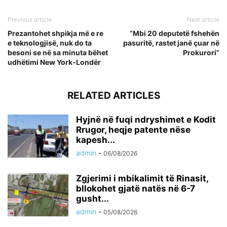
Previous article
Next article
Prezantohet shpikja më e re
“Mbi 20 deputetë fshehën
e teknologjisë, nuk do ta
pasuritë, rastet janë çuar në
besoni se në sa minuta bëhet
Prokurori”
udhëtimi New York-Londër
RELATED ARTICLES
Hyjnë në fuqi ndryshimet e Kodit
Rrugor, heqje patente nëse
kapesh...
admin
-
06/08/2026
Zgjerimi i mbikalimit të Rinasit,
bllokohet gjatë natës në 6-7
gusht...
admin
-
05/08/2026