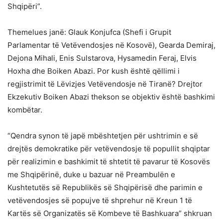
Shqipëri”.
Themelues janë: Glauk Konjufca (Shefi i Grupit
Parlamentar të Vetëvendosjes në Kosovë), Gearda Demiraj,
Dejona Mihali, Enis Sulstarova, Hysamedin Feraj, Elvis
Hoxha dhe Boiken Abazi. Por kush është qëllimi i
regjistrimit të Lëvizjes Vetëvendosje në Tiranë? Drejtor
Ekzekutiv Boiken Abazi thekson se objektiv është bashkimi
kombëtar.
“Qendra synon të japë mbështetjen për ushtrimin e së
drejtës demokratike për vetëvendosje të popullit shqiptar
për realizimin e bashkimit të shtetit të pavarur të Kosovës
me Shqipërinë, duke u bazuar në Preambulën e
Kushtetutës së Republikës së Shqipërisë dhe parimin e
vetëvendosjes së popujve të shprehur në Kreun 1 të
Kartës së Organizatës së Kombeve të Bashkuara” shkruan