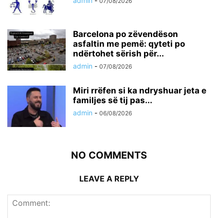
admin
-
07/08/2026
Barcelona po zëvendëson
asfaltin me pemë: qyteti po
ndërtohet sërish për...
admin
-
07/08/2026
Miri rrëfen si ka ndryshuar jeta e
familjes së tij pas...
admin
-
06/08/2026
NO COMMENTS
LEAVE A REPLY