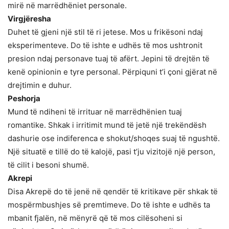
mirë në marrëdhëniet personale.
Virgjëresha
Duhet të gjeni një stil të ri jetese. Mos u frikësoni ndaj
eksperimenteve. Do të ishte e udhës të mos ushtronit
presion ndaj personave tuaj të afërt. Jepini të drejtën të
kenë opinionin e tyre personal. Përpiquni t’i çoni gjërat në
drejtimin e duhur.
Peshorja
Mund të ndiheni të irrituar në marrëdhënien tuaj
romantike. Shkak i irritimit mund të jetë një trekëndësh
dashurie ose indiferenca e shokut/shoqes suaj të ngushtë.
Një situatë e tillë do të kalojë, pasi t’ju vizitojë një person,
të cilit i besoni shumë.
Akrepi
Disa Akrepë do të jenë në qendër të kritikave për shkak të
mospërmbushjes së premtimeve. Do të ishte e udhës ta
mbanit fjalën, në mënyrë që të mos cilësoheni si