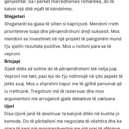
gënjeshtar. Sa i përket marrëdhënies romantike, do të
kaloni një ditë mjaft të këndshme.
Shigjetari
Shigjetarët ka gjasa të sillen si kapriçozë. Mendoni rreth
prioriteteve tuaja dhe përqendrohuni drejt suksesit. Mos
mendoni se investimet në një projekt të paligjshëm mund
t’ju sjellin rezultate pozitive. Mos u nxitoni para se të
veproni.
Bricjapi
Gjatë ditës së sotme do të përqendroheni tek vetja juaj.
Veproni me takt, pasi kjo do t’ju ndihmojë në çdo aspekt të
jetës suaj. Mos u shprehni hapur me të gjithë personat që
iu rrethojnë. Tregohuni më të rezervuar dhe mos
argumentoni me arrogancë gjatë debateve të caktuara.
Ujori
Disa Ujorë janë të destinuar ta kalojnë ditën në kushte jo
komode. Do të përballeni me negociata të vështira dhe ka
gjasa të keni një mosmarrëveshje me një prej të afërmve