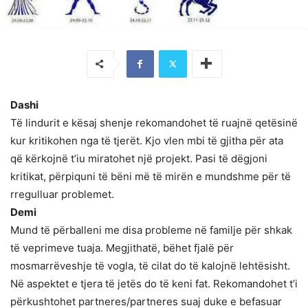
Dashi
Të lindurit e kësaj shenje rekomandohet të ruajnë qetësinë
kur kritikohen nga të tjerët. Kjo vlen mbi të gjitha për ata
që kërkojnë t’iu miratohet një projekt. Pasi të dëgjoni
kritikat, përpiquni të bëni më të mirën e mundshme për të
rregulluar problemet.
Demi
Mund të përballeni me disa probleme në familje për shkak
të veprimeve tuaja. Megjithatë, bëhet fjalë për
mosmarrëveshje të vogla, të cilat do të kalojnë lehtësisht.
Në aspektet e tjera të jetës do të keni fat. Rekomandohet t’i
përkushtohet partneres/partneres suaj duke e befasuar