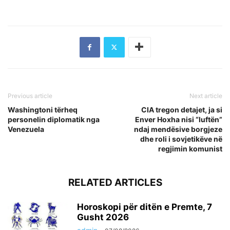
Previous article
Next article
Washingtoni tërheq
CIA tregon detajet, ja si
personelin diplomatik nga
Enver Hoxha nisi “luftën”
Venezuela
ndaj mendësive borgjeze
dhe roli i sovjetikëve në
regjimin komunist
RELATED ARTICLES
Horoskopi për ditën e Premte, 7
Gusht 2026