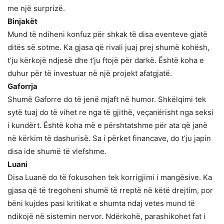
me një surprizë.
Binjakët
Mund të ndiheni konfuz për shkak të disa eventeve gjatë
ditës së sotme. Ka gjasa që rivali juaj prej shumë kohësh,
t’ju kërkojë ndjesë dhe t’ju ftojë për darkë. Është koha e
duhur për të investuar në një projekt afatgjatë.
Gaforrja
Shumë Gaforre do të jenë mjaft në humor. Shkëlqimi tek
sytë tuaj do të vihet re nga të gjithë, veçanërisht nga seksi
i kundërt. Është koha më e përshtatshme për ata që janë
në kërkim të dashurisë. Sa i përket financave, do t’ju japin
disa ide shumë të vlefshme.
Luani
Disa Luanë do të fokusohen tek korrigjimi i mangësive. Ka
gjasa që të tregoheni shumë të rreptë në këtë drejtim, por
bëni kujdes pasi kritikat e shumta ndaj vetes mund të
ndikojë në sistemin nervor. Ndërkohë, parashikohet fat i