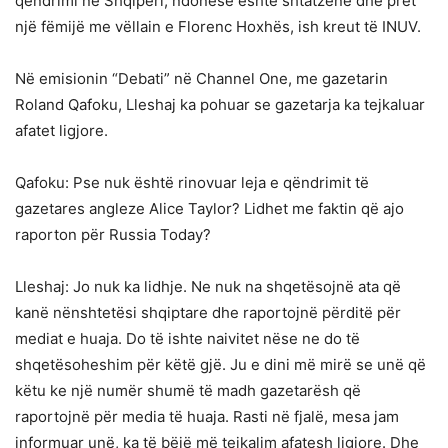
qëndrimi në Shqipëri, ndonëse është shtatzënë dhe pret
një fëmijë me vëllain e Florenc Hoxhës, ish kreut të INUV.
Në emisionin “Debati” në Channel One, me gazetarin
Roland Qafoku, Lleshaj ka pohuar se gazetarja ka tejkaluar
afatet ligjore.
Qafoku: Pse nuk është rinovuar leja e qëndrimit të
gazetares angleze Alice Taylor? Lidhet me faktin që ajo
raporton për Russia Today?
Lleshaj: Jo nuk ka lidhje. Ne nuk na shqetësojnë ata që
kanë nënshtetësi shqiptare dhe raportojnë përditë për
mediat e huaja. Do të ishte naivitet nëse ne do të
shqetësoheshim për këtë gjë. Ju e dini më mirë se unë që
këtu ke një numër shumë të madh gazetarësh që
raportojnë për media të huaja. Rasti në fjalë, mesa jam
informuar unë, ka të bëjë më tejkalim afatesh ligjore. Dhe