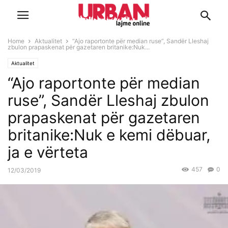
Home
Aktualitet
“Ajo raportonte për median ruse”, Sandër Lleshaj
zbulon prapaskenat për gazetaren britanike:Nuk...
Aktualitet
“Ajo raportonte për median
ruse”, Sandër Lleshaj zbulon
prapaskenat për gazetaren
britanike:Nuk e kemi dëbuar,
ja e vërteta
457
0
12/03/2019