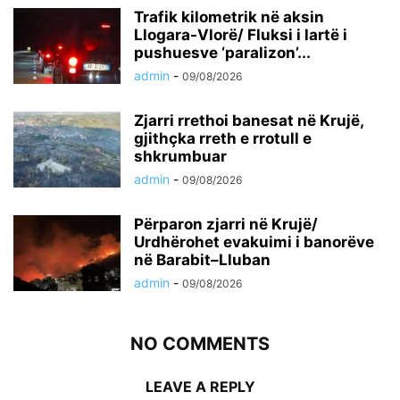
Trafik kilometrik në aksin
Llogara-Vlorë/ Fluksi i lartë i
pushuesve ‘paralizon’...
admin
-
09/08/2026
Zjarri rrethoi banesat në Krujë,
gjithçka rreth e rrotull e
shkrumbuar
admin
-
09/08/2026
Përparon zjarri në Krujë/
Urdhërohet evakuimi i banorëve
në Barabit–Lluban
admin
-
09/08/2026
NO COMMENTS
LEAVE A REPLY