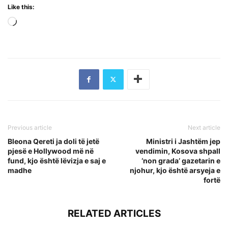
Like this:
Loading…
Previous article
Next article
Bleona Qereti ja doli të jetë
Ministri i Jashtëm jep
pjesë e Hollywood më në
vendimin, Kosova shpall
fund, kjo është lëvizja e saj e
‘non grada’ gazetarin e
madhe
njohur, kjo është arsyeja e
fortë
RELATED ARTICLES