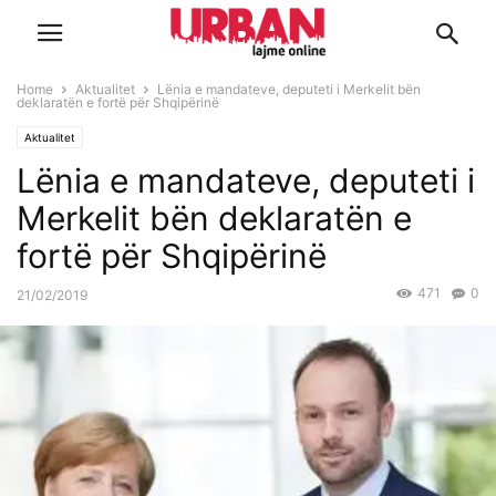
Home
Aktualitet
Lënia e mandateve, deputeti i Merkelit bën
deklaratën e fortë për Shqipërinë
Aktualitet
Lënia e mandateve, deputeti i
Merkelit bën deklaratën e
fortë për Shqipërinë
471
0
21/02/2019