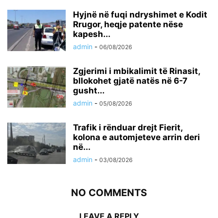
Hyjnë në fuqi ndryshimet e Kodit
Rrugor, heqje patente nëse
kapesh...
admin
-
06/08/2026
Zgjerimi i mbikalimit të Rinasit,
bllokohet gjatë natës në 6-7
gusht...
admin
-
05/08/2026
Trafik i rënduar drejt Fierit,
kolona e automjeteve arrin deri
në...
admin
-
03/08/2026
NO COMMENTS
LEAVE A REPLY