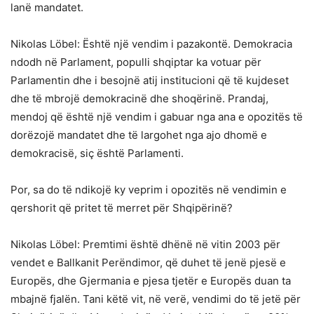
lanë mandatet.
Nikolas Löbel: Është një vendim i pazakontë. Demokracia
ndodh në Parlament, populli shqiptar ka votuar për
Parlamentin dhe i besojnë atij institucioni që të kujdeset
dhe të mbrojë demokracinë dhe shoqërinë. Prandaj,
mendoj që është një vendim i gabuar nga ana e opozitës të
dorëzojë mandatet dhe të largohet nga ajo dhomë e
demokracisë, siç është Parlamenti.
Por, sa do të ndikojë ky veprim i opozitës në vendimin e
qershorit që pritet të merret për Shqipërinë?
Nikolas Löbel: Premtimi është dhënë në vitin 2003 për
vendet e Ballkanit Perëndimor, që duhet të jenë pjesë e
Europës, dhe Gjermania e pjesa tjetër e Europës duan ta
mbajnë fjalën. Tani këtë vit, në verë, vendimi do të jetë për