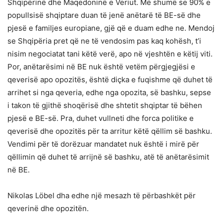
Shqipërinë dhe Maqedoninë e Veriut. Më shumë se 90% e
popullsisë shqiptare duan të jenë anëtarë të BE-së dhe
pjesë e familjes europiane, gjë që e duam edhe ne. Mendoj
se Shqipëria pret që ne të vendosim pas kaq kohësh, t’i
nisim negociatat tani këtë verë, apo në vjeshtën e këtij viti.
Por, anëtarësimi në BE nuk është vetëm përgjegjësi e
qeverisë apo opozitës, është diçka e fuqishme që duhet të
arrihet si nga qeveria, edhe nga opozita, së bashku, sepse
i takon të gjithë shoqërisë dhe shtetit shqiptar të bëhen
pjesë e BE-së. Pra, duhet vullneti dhe forca politike e
qeverisë dhe opozitës për ta arritur këtë qëllim së bashku.
Vendimi për të dorëzuar mandatet nuk është i mirë për
qëllimin që duhet të arrijnë së bashku, atë të anëtarësimit
në BE.
Nikolas Löbel dha edhe një mesazh të përbashkët për
qeverinë dhe opozitën.