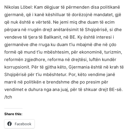
Nikolas Löbel: Kam dëgjuar të përmenden disa politikanë
gjermanë, që i kanë këshilluar të dorëzojnë mandatet, gjë
që nuk është e vërtetë. Ne jemi miq dhe duam të ecim
përpara në rrugën drejt anëtarësimit të Shqipërisë, si dhe
vendeve të tjera të Ballkanit, në BE. Ky është interesi i
gjermanëve dhe rruga ku duam t’iu mbajmë dhe në çdo
formë që mund t’iu mbështesim, për ekonominë, turizmin,
reformën zgjedhore, reforma në drejtësi, luftën kundër
korrupsionit. Për të gjitha këto, Gjermania është në krah të
Shqipërisë për t’iu mbështetur. Por, këto vendime janë
marrë në politikën e brendshme dhe po presim për
vendimet e duhura nga ana juaj, për të shkuar drejt BE-së.
/tch
Share this:
Facebook