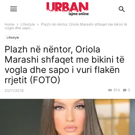
Home
Lifestyle
Plazh në nëntor, Oriola Marashi shfaqet me bikini të
vogla dhe sapo...
Lifestyle
Plazh në nëntor, Oriola
Marashi shfaqet me bikini të
vogla dhe sapo i vuri flakën
rrjetit (FOTO)
614
0
23/11/2018