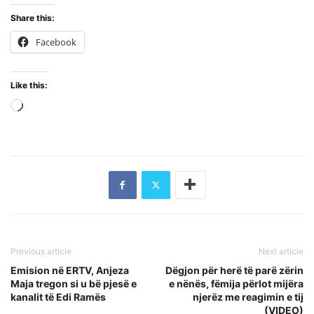
Share this:
Facebook
Like this:
Loading…
Previous article
Next article
Emision në ERTV, Anjeza
Dëgjon për herë të parë zërin
Maja tregon si u bë pjesë e
e nënës, fëmija përlot mijëra
kanalit të Edi Ramës
njerëz me reagimin e tij
(VIDEO)