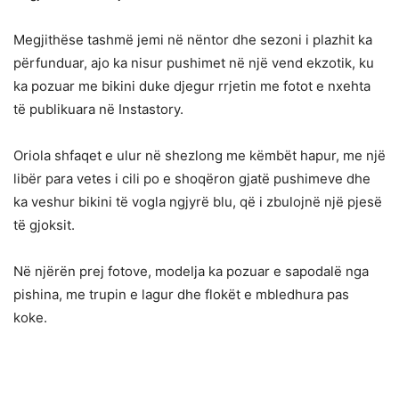
Megjithëse tashmë jemi në nëntor dhe sezoni i plazhit ka
përfunduar, ajo ka nisur pushimet në një vend ekzotik, ku
ka pozuar me bikini duke djegur rrjetin me fotot e nxehta
të publikuara në Instastory.
Oriola shfaqet e ulur në shezlong me këmbët hapur, me një
libër para vetes i cili po e shoqëron gjatë pushimeve dhe
ka veshur bikini të vogla ngjyrë blu, që i zbulojnë një pjesë
të gjoksit.
Në njërën prej fotove, modelja ka pozuar e sapodalë nga
pishina, me trupin e lagur dhe flokët e mbledhura pas
koke.