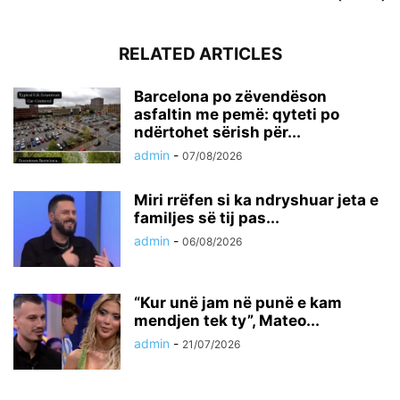
RELATED ARTICLES
Barcelona po zëvendëson
asfaltin me pemë: qyteti po
ndërtohet sërish për...
admin
-
07/08/2026
Miri rrëfen si ka ndryshuar jeta e
familjes së tij pas...
admin
-
06/08/2026
“Kur unë jam në punë e kam
mendjen tek ty”, Mateo...
admin
-
21/07/2026