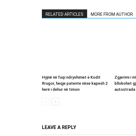
RELATED ARTICLES
MORE FROM AUTHOR
Hyjnë në fuqi ndryshimet e Kodit
Zgjerimi i m
Rrugor, heqje patente nëse kapesh 2
bllokohet g
herë i dehur në timon
autostrada 
LEAVE A REPLY