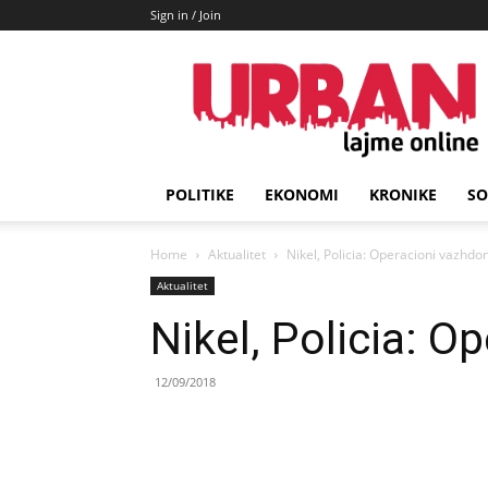
Sign in / Join
URBAN
Lajme
POLITIKE
EKONOMI
KRONIKE
SO
Home
Aktualitet
Nikel, Policia: Operacioni vazhdon
Aktualitet
Nikel, Policia: O
12/09/2018
Share