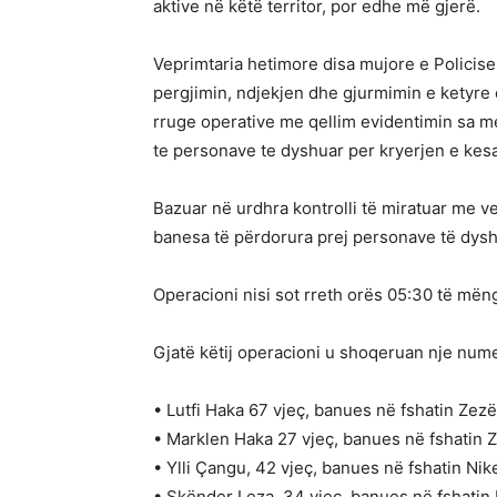
aktive në këtë territor, por edhe më gjerë.
Veprimtaria hetimore disa mujore e Policise 
pergjimin, ndjekjen dhe gjurmimin e ketyre
rruge operative me qellim evidentimin sa me
te personave te dyshuar per kryerjen e kesa
Bazuar në urdhra kontrolli të miratuar me ve
banesa të përdorura prej personave të dyshu
Operacioni nisi sot rreth orës 05:30 të mëng
Gjatë këtij operacioni u shoqeruan nje nume
• Lutfi Haka 67 vjeç, banues në fshatin Zezë
• Marklen Haka 27 vjeç, banues në fshatin Z
• Ylli Çangu, 42 vjeç, banues në fshatin Nike
• Skënder Leza, 34 vjeç, banues në fshatin 