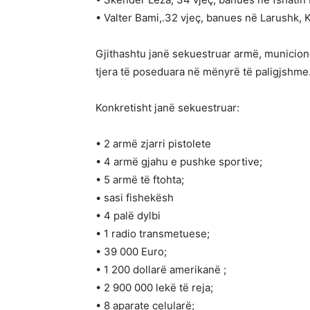
• Valter Bami,.32 vjeç, banues në Larushk, K
Gjithashtu janë sekuestruar armë, municione,
tjera të poseduara në mënyrë të paligjshme
Konkretisht janë sekuestruar:
• 2 armë zjarri pistolete
• 4 armë gjahu e pushke sportive;
• 5 armë të ftohta;
• sasi fishekësh
• 4 palë dylbi
• 1 radio transmetuese;
• 39 000 Euro;
• 1 200 dollarë amerikanë ;
• 2 900 000 lekë të reja;
• 8 aparate celularë;