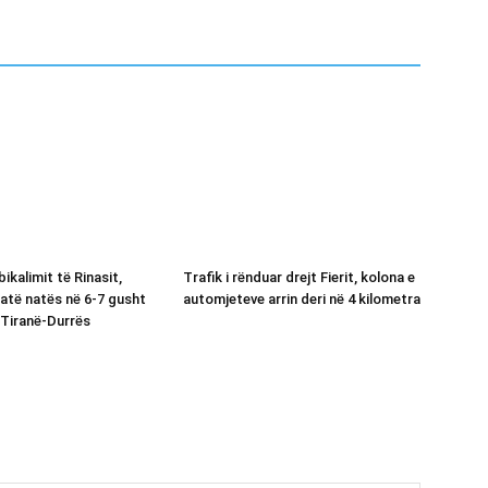
bikalimit të Rinasit,
Trafik i rënduar drejt Fierit, kolona e
jatë natës në 6-7 gusht
automjeteve arrin deri në 4 kilometra
Tiranë-Durrës