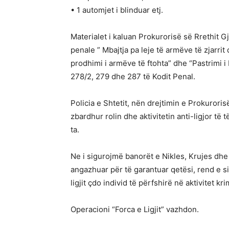
• 1 automjet i blinduar etj.
Materialet i kaluan Prokurorisë së Rrethit 
penale ” Mbajtja pa leje të armëve të zjarrit
prodhimi i armëve të ftohta” dhe “Pastrimi 
278/2, 279 dhe 287 të Kodit Penal.
Policia e Shtetit, nën drejtimin e Prokurori
zbardhur rolin dhe aktivitetin anti-ligjor të
ta.
Ne i sigurojmë banorët e Nikles, Krujes dhe
angazhuar për të garantuar qetësi, rend e s
ligjit çdo individ të përfshirë në aktivitet kri
Operacioni “Forca e Ligjit” vazhdon.