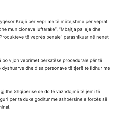
Gjyqësor Krujë për veprime të mëtejshme për veprat
 dhe municioneve luftarake”, “Mbajtja pa leje dhe
i Produkteve të veprës penale” parashikuar në nenet
së po vijon veprimet përkatëse procedurale për të
 të dyshuarve dhe disa personave të tjerë të lidhur me
 gjithe Shqiperise se do të vazhdojmë të jemi të
iguri per ta duke goditur me ashpërsine e forcës së
minal.