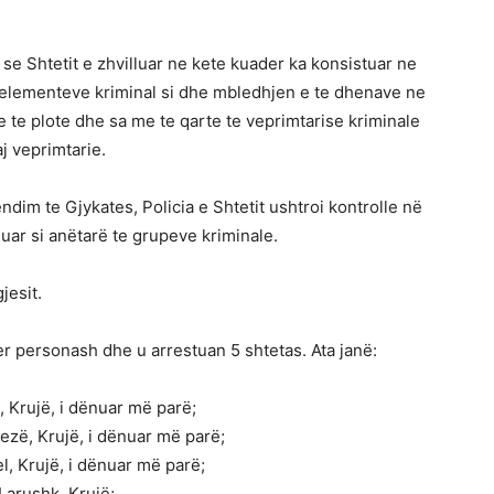
se Shtetit e zhvilluar ne kete kuader ka konsistuar ne
 elementeve kriminal si dhe mbledhjen e te dhenave ne
 te plote dhe sa me te qarte te veprimtarise kriminale
j veprimtarie.
ndim te Gjykates, Policia e Shtetit ushtroi kontrolle në
ar si anëtarë te grupeve kriminale.
jesit.
r personash dhe u arrestuan 5 shtetas. Ata janë:
, Krujë, i dënuar më parë;
ezë, Krujë, i dënuar më parë;
l, Krujë, i dënuar më parë;
Larushk, Krujë;