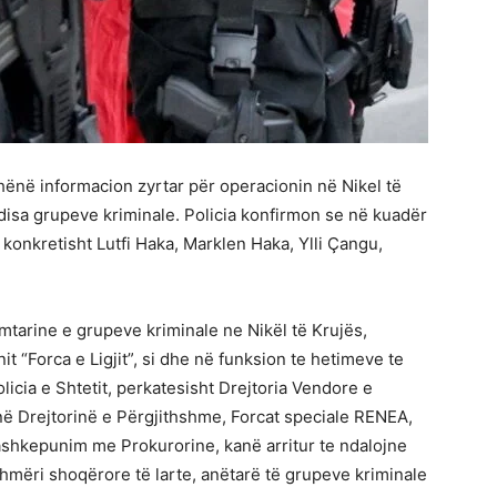
dhënë informacion zyrtar për operacionin në Nikel të
 disa grupeve kriminale. Policia konfirmon se në kuadër
, konkretisht Lutfi Haka, Marklen Haka, Ylli Çangu,
mtarine e grupeve kriminale ne Nikël të Krujës,
t “Forca e Ligjit”, si dhe në funksion te hetimeve te
licia e Shtetit, perkatesisht Drejtoria Vendore e
 në Drejtorinë e Përgjithshme, Forcat speciale RENEA,
shkepunim me Prokurorine, kanë arritur te ndalojne
hmëri shoqërore të larte, anëtarë të grupeve kriminale