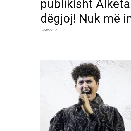
publikisht Alketa
dëgjoj! Nuk më 
28/05/2021
Share