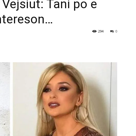
 Vejsiut: Tani po e
intereson…
294
0