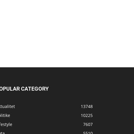
OPULAR CATEGORY
tualitet
13748
litike
10225
festyle
7607
ota
5510