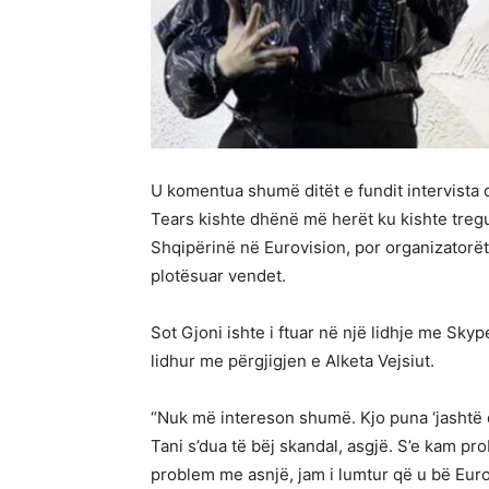
U komentua shumë ditët e fundit intervista 
Tears kishte dhënë më herët ku kishte treg
Shqipërinë në Eurovision, por organizatorët 
plotësuar vendet.
Sot Gjoni ishte i ftuar në një lidhje me Sk
lidhur me përgjigjen e Alketa Vejsiut.
“Nuk më intereson shumë. Kjo puna ‘jashtë da
Tani s’dua të bëj skandal, asgjë. S’e kam p
problem me asnjë, jam i lumtur që u bë Eurovi