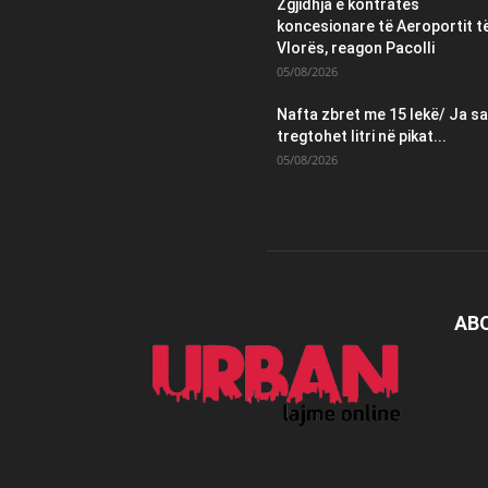
Zgjidhja e kontratës
koncesionare të Aeroportit t
Vlorës, reagon Pacolli
05/08/2026
Nafta zbret me 15 lekë/ Ja sa
tregtohet litri në pikat...
05/08/2026
AB