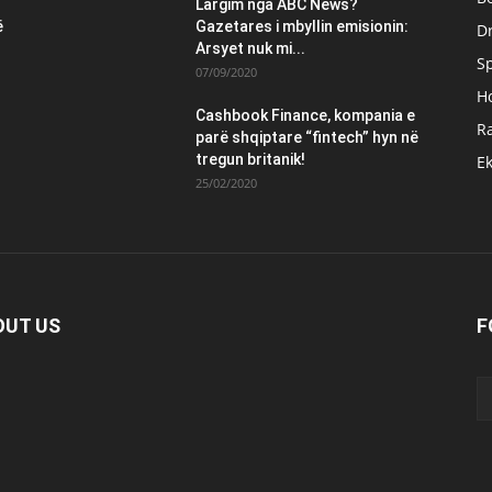
Largim nga ABC News?
ë
Gazetares i mbyllin emisionin:
Dr
Arsyet nuk mi...
S
07/09/2020
H
Cashbook Finance, kompania e
Ra
parë shqiptare “fintech” hyn në
tregun britanik!
E
25/02/2020
OUT US
F