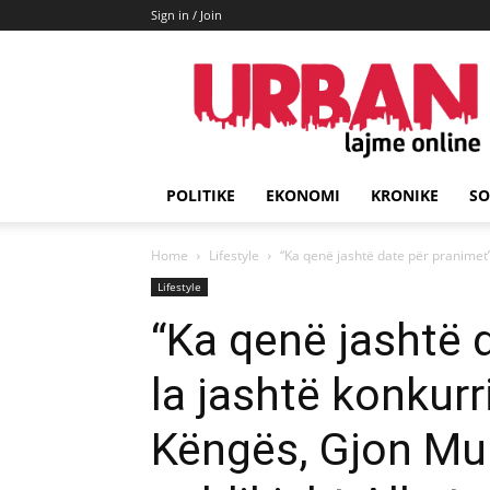
Sign in / Join
URBAN
Lajme
POLITIKE
EKONOMI
KRONIKE
SO
Home
Lifestyle
“Ka qenë jashtë date për pranimet”/
Lifestyle
“Ka qenë jashtë 
la jashtë konkurr
Këngës, Gjon Muh