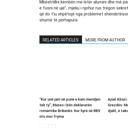
Mbështillni këmbën me letër alumini dhe më pa
e fusni në ujë”, mjeku i njohur rus tregon sekret
që do t’iu shpëtojë nga problemet shëndetëso
shumë të përhapura
RELATED ARTICLES
MORE FROM AUTHOR
“Kur unë jam në punë e kam mendjen
Ajsel Abazi 
tek ty”, Mateo i bën deklaratën
Grezdës: Mu
romantike Brikenës: Kur hyre në BBV
djalit, e ta
m’u mor fryma