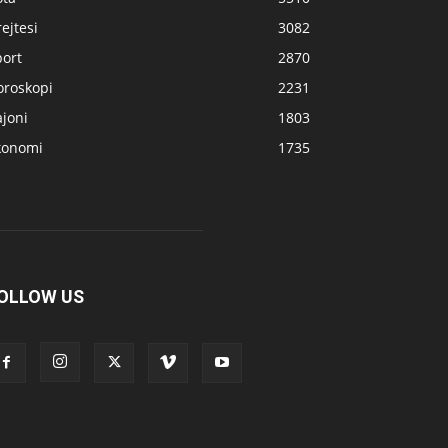
ejtesi
3082
port
2870
oroskopi
2231
joni
1803
konomi
1735
OLLOW US