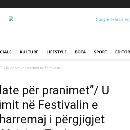
CIALE
KULTURE
LIFESTYLE
BOTA
SPORT
EDITOR
 U la jashtë konkurrimit në Festivalin...
date për pranimet”/ U
imit në Festivalin e
arremaj i përgjigjet