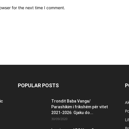
owser for the next time I comment.
POPULAR POSTS
P
ic
Trondit Baba Vanga/
Ak
Parashikim i frikshëm për vitet
Po
2021-2026: Gjaku do...
30/09/2020
Li
B