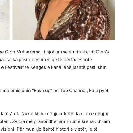
që Gjon Muharremaj, i njohur me emrin e artit Gjon’s
uar se ka pasur dëshirën që të përfaqësonte
e Festivalit të Këngës e kanë lënë jashtë pasi ishin
ype me emisionin “Ëake up” në Top Channel, ku u pyet
tës’, ok. Nuk e kisha dëgjuar këtë, tani po e dëgjoj.
roblem. Zvicra më pranoi dhe jam shumë krenar. S’kam
sioni. Për mua kjo është histori e vjetër, le të