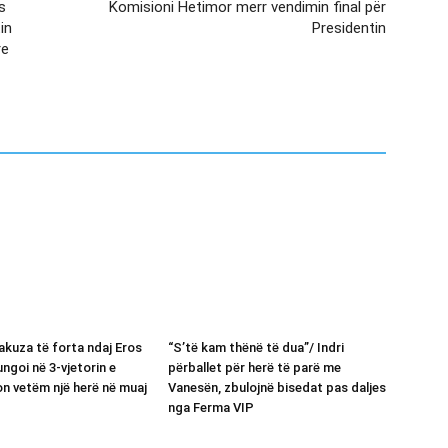
s
Komisioni Hetimor merr vendimin final për
in
Presidentin
re
akuza të forta ndaj Eros
“S’të kam thënë të dua”/ Indri
ngoi në 3-vjetorin e
përballet për herë të parë me
kon vetëm një herë në muaj
Vanesën, zbulojnë bisedat pas daljes
nga Ferma VIP