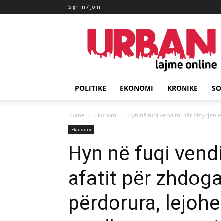
Sign in / Join
URBAN
Lajme
POLITIKE
EKONOMI
KRONIKE
SO
Home
Ekonomi
Hyn në fuqi vendimi për shtyrjen e
Ekonomi
Hyn në fuqi vendi
afatit për zhdog
përdorura, lejohe