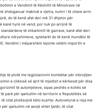
botimin e Vendimit të Këshillit të Ministrave në
në zhdoganuar makinat e vjetra, numri i të cilave arrin
ojnë, do të kenë afat deri më 31 dhjetor për
që kanë hyrë në vend, por nuk po arrijnë të
standardeve të shkarkimit të gazrave, kanë afat deri
 këtyre ndryshimeve, qytetarët do të kenë mundësi të
05. Vendimi i mëparshëm lejonte vetëm importin e
thje të plotë me legjislacionin kombëtar për mbrojtjen
ësimin e cilësisë së ajrit të mjedisit e kërkesat për disa
egorizimit të automjeteve, sipas peshës e kohës së
 të parë për qarkullim në territorin e Republikës së
të cilat plotësojnë këto kushte: Autoveturat e reja me
ër qarkullim në asnjë shtet tjetër, të cilat