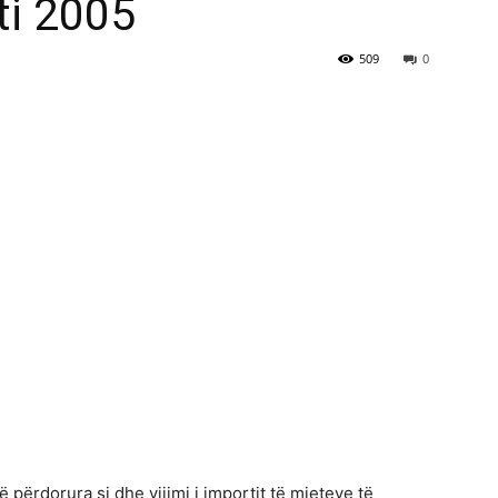
ti 2005
509
0
ë përdorura si dhe vijimi i importit të mjeteve të