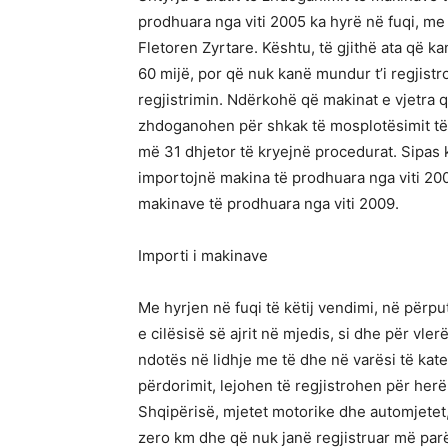
prodhuara nga viti 2005 ka hyrë në fuqi, me 
Fletoren Zyrtare. Kështu, të gjithë ata që ka
60 mijë, por që nuk kanë mundur t’i regjistr
regjistrimin. Ndërkohë që makinat e vjetra 
zhdoganohen për shkak të mosplotësimit të 
më 31 dhjetor të kryejnë procedurat. Sipas
importojnë makina të prodhuara nga viti 20
makinave të prodhuara nga viti 2009.
Importi i makinave
Me hyrjen në fuqi të këtij vendimi, në përpu
e cilësisë së ajrit në mjedis, si dhe për vler
ndotës në lidhje me të dhe në varësi të kat
përdorimit, lejohen të regjistrohen për herë
Shqipërisë, mjetet motorike dhe automjetet, 
zero km dhe që nuk janë regjistruar më parë p