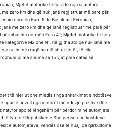
pian; Mjetet motorike të tjera të reja si motorë,
 me zero km dhe që nuk janë regjistruar më parë për
rmbushin normën Euro 5, të Bashkimit Evropian;
uk janë me zero km dhe që janë regjistruar më parë për
lat përmbushin normën Euro 4.”; Mjetet motorike të tjera
të kategorive M2 dhe N1, (të gjitha ato që nuk janë me
arkullim në rrugë në një shtet tjetër, të cilat
rodhuar jo më shumë se 15 vjet para datës së
ndetit të njeriut dhe mjedisit nga shkarkimet e ndotësve
së ngurtë pezull nga motorët me ndezje pozitive dhe
z natyror apo të lëngshëm për përdorim në automjete,
tit të tyre në Republikën e Shqipërisë dhe kushteve
esit e automjeteve, vendës ose të huaj, që qarkullojnë