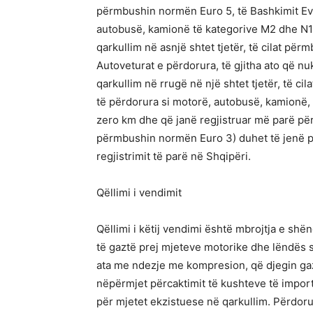
përmbushin normën Euro 5, të Bashkimit Evro
autobusë, kamionë të kategorive M2 dhe N1,
qarkullim në asnjë shtet tjetër, të cilat pë
Autoveturat e përdorura, të gjitha ato që n
qarkullim në rrugë në një shtet tjetër, të ci
të përdorura si motorë, autobusë, kamionë, 
zero km dhe që janë regjistruar më parë për q
përmbushin normën Euro 3) duhet të jenë p
regjistrimit të parë në Shqipëri.
Qëllimi i vendimit
Qëllimi i këtij vendimi është mbrojtja e shë
të gaztë prej mjeteve motorike dhe lëndës 
ata me ndezje me kompresion, që djegin ga
nëpërmjet përcaktimit të kushteve të impor
për mjetet ekzistuese në qarkullim. Përdoru