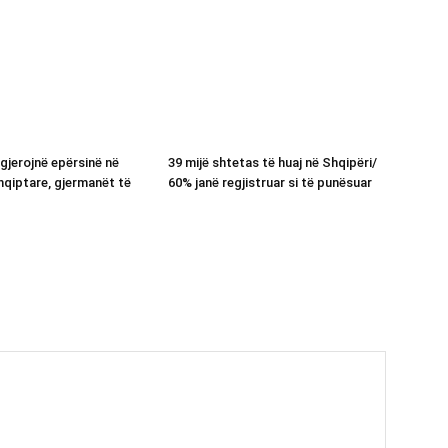
gjerojnë epërsinë në
39 mijë shtetas të huaj në Shqipëri/
hqiptare, gjermanët të
60% janë regjistruar si të punësuar