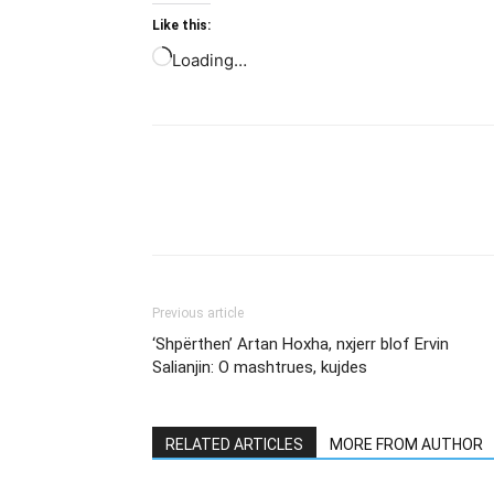
Like this:
Loading…
Previous article
‘Shpërthen’ Artan Hoxha, nxjerr blof Ervin
Salianjin: O mashtrues, kujdes
RELATED ARTICLES
MORE FROM AUTHOR