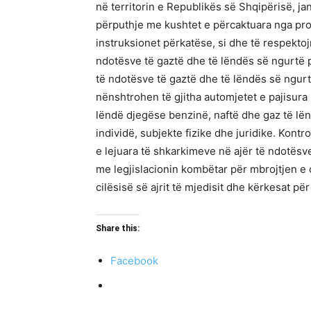
në territorin e Republikës së Shqipërisë, jan
përputhje me kushtet e përcaktuara nga pr
instruksionet përkatëse, si dhe të respekto
ndotësve të gaztë dhe të lëndës së ngurtë pe
të ndotësve të gaztë dhe të lëndës së ngur
nënshtrohen të gjitha automjetet e pajisur
lëndë djegëse benzinë, naftë dhe gaz të lë
individë, subjekte fizike dhe juridike. Kont
e lejuara të shkarkimeve në ajër të ndotësv
me legjislacionin kombëtar për mbrojtjen e c
cilësisë së ajrit të mjedisit dhe kërkesat pë
Share this:
Facebook