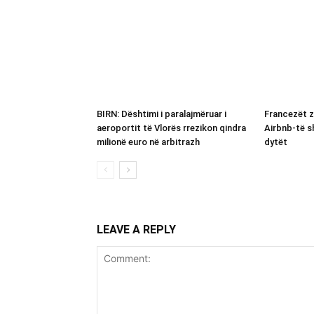
BIRN: Dështimi i paralajmëruar i
Francezët z
aeroportit të Vlorës rrezikon qindra
Airbnb-të s
milionë euro në arbitrazh
dytët
LEAVE A REPLY