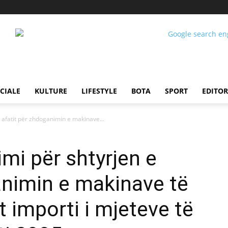
CIALE
KULTURE
LIFESTYLE
BOTA
SPORT
EDITOR
 afatit për zhdoganimin e makinave...
mi për shtyrjen e
animin e makinave të
t importi i mjeteve të