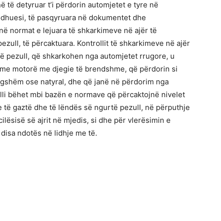
ë të detyruar t’i përdorin automjetet e tyre në
odhuesi, të pasqyruara në dokumentet dhe
jnë normat e lejuara të shkarkimeve në ajër të
zull, të përcaktuara. Kontrollit të shkarkimeve në ajër
të pezull, që shkarkohen nga automjetet rrugore, u
a me motorë me djegie të brendshme, që përdorin si
ngshëm ose natyral, dhe që janë në përdorim nga
rolli bëhet mbi bazën e normave që përcaktojnë nivelet
e të gaztë dhe të lëndës së ngurtë pezull, në përputhje
ilësisë së ajrit në mjedis, si dhe për vlerësimin e
r disa ndotës në lidhje me të.