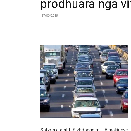
prodhuara nga vi
27/03/2019
Share
Shtyrja e afatit të zhdoganimit të makinave t