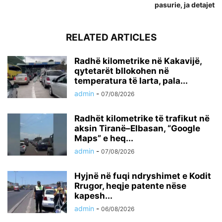
pasurie, ja detajet
RELATED ARTICLES
Radhë kilometrike në Kakavijë,
qytetarët bllokohen në
temperatura të larta, pala...
admin
-
07/08/2026
Radhët kilometrike të trafikut në
aksin Tiranë–Elbasan, “Google
Maps” e heq...
admin
-
07/08/2026
Hyjnë në fuqi ndryshimet e Kodit
Rrugor, heqje patente nëse
kapesh...
admin
-
06/08/2026