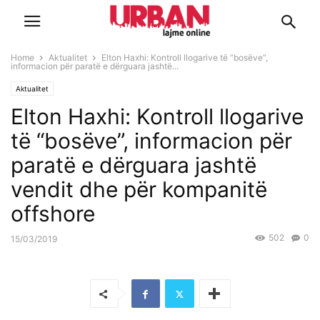
Home
Aktualitet
Elton Haxhi: Kontroll llogarive të “bosëve”,
informacion për paratë e dërguara jashtë...
Aktualitet
Elton Haxhi: Kontroll llogarive
të “bosëve”, informacion për
paratë e dërguara jashtë
vendit dhe për kompanitë
offshore
502
0
15/03/2019