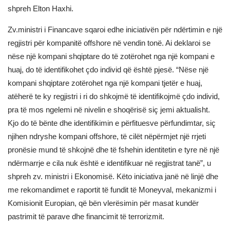
shpreh Elton Haxhi.
Zv.ministri i Financave sqaroi edhe iniciativën për ndërtimin e një
regjistri për kompanitë offshore në vendin tonë. Ai deklaroi se
nëse një kompani shqiptare do të zotërohet nga një kompani e
huaj, do të identifikohet çdo individ që është pjesë. “Nëse një
kompani shqiptare zotërohet nga një kompani tjetër e huaj,
atëherë te ky regjistri i ri do shkojmë të identifikojmë çdo individ,
pra të mos ngelemi në nivelin e shoqërisë siç jemi aktualisht.
Kjo do të bënte dhe identifikimin e përfituesve përfundimtar, siç
njihen ndryshe kompani offshore, të cilët nëpërmjet një rrjeti
pronësie mund të shkojnë dhe të fshehin identitetin e tyre në një
ndërmarrje e cila nuk është e identifikuar në regjistrat tanë”, u
shpreh zv. ministri i Ekonomisë. Këto iniciativa janë në linjë dhe
me rekomandimet e raportit të fundit të Moneyval, mekanizmi i
Komisionit Europian, që bën vlerësimin për masat kundër
pastrimit të parave dhe financimit të terrorizmit.