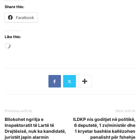
Share this:
Facebook
Like this:
Loading…
Previous article
Next article
Bllokohet ngritja e
ILDKP nis goditjet në politikë,
Inspektoratit të Lartë të
6 deputetë, 1 zv/ministër dhe
Drejtësisë, nuk ka kandidatë,
1 kryetar bashkie kallëzohen
juristët japin alarmin
penalisht për fshehje