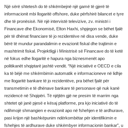
Një sërë shtetesh do të shkëmbejnë një gamë të gjerë të
informacionit mbi llogaritë offshore, duke përfshirë bilancet e tyre
dhe të pronësisë. Në një intervistë televizive, zv. ministri i
Financave dhe Ekonomisë, Elton Haxhi, shpjegon se bëhet fjalë
për të dhënat financiare të jo rezidentëve në disa vende, duke
bërë të mundur parandalimin e evazionit fiskal dhe trajtimin e
mashtrimit fiskal. Projektligji i Ministrisë së Financave do të ketë
në fokus edhe llogaritë e hapura nga biznesmenët apo
politikanët shqiptarë jashtë vendit. “Një iniciativë e OECD e cila
ka të bëjë me shkëmbimin automatik e informacioneve në lidhje
me llogaritë bankare të jo rezidentëve, pra bëhet fjalë për
transmetimin e të dhënave bankare të personave që nuk kanë
rezidencë në Shqipëri. Të njëjtën gjë ne presim të marrim nga
shtetet që janë pjesë e kësaj platforme, pra kjo iniciativë do të
ndihmojë shmangien e evazionit apo në fshehjen e të ardhurave,
pasi krijon një bashkëpunim ndërkombëtar për identifikimin e
fshehjes të ardhurave duke shkëmbyer informacionin bankar”, u