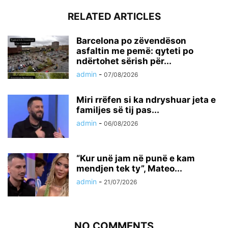
RELATED ARTICLES
Barcelona po zëvendëson
asfaltin me pemë: qyteti po
ndërtohet sërish për...
admin
-
07/08/2026
Miri rrëfen si ka ndryshuar jeta e
familjes së tij pas...
admin
-
06/08/2026
“Kur unë jam në punë e kam
mendjen tek ty”, Mateo...
admin
-
21/07/2026
NO COMMENTS