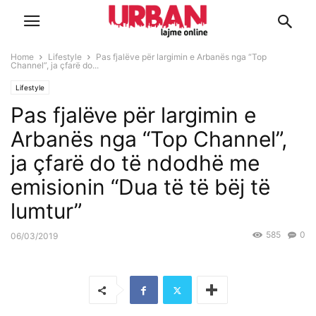
Home
Lifestyle
Pas fjalëve për largimin e Arbanës nga “Top
Channel”, ja çfarë do...
Lifestyle
Pas fjalëve për largimin e
Arbanës nga “Top Channel”,
ja çfarë do të ndodhë me
emisionin “Dua të të bëj të
lumtur”
585
0
06/03/2019