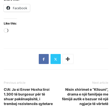
Facebook
Like this:
Loading…
Previous article
Next article
CIA: Ja si Enver Hoxha liroi
Nisin xhirimet e “Kllouni”,
1.300 të burgosur për të
drama e një familjeje me
shuar pakënaqësitë, i
fëmijë autik e bazuar në një
trembej rezistencës qytetare
ngjarje të vërtetë