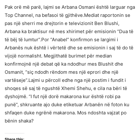
Pak orë më parë, lajmi se Arbana Osmani është larguar nga
Top Channel, na befasoi të gjithëve.Mediat raportonin se
pas një sherri me drejtorin e televizionit Ben Blushi,
Arbana ka braktisur në mes xhirimet për emisionin “Dua të
të bëj të lumtur”.Por “Anabel” konfirmon se largimi i
Arbanës nuk është i vërtetë dhe se emisionin i saj të do të
vijojë normalisht. Megjithatë burimet për median
konfirmojnë një debat që ka ndodhur mes Blushit dhe
Osmanit, “siç ndodh rëndom mes një eprori dhe një
vartëseje”.Lajmi u përcoll edhe nga një postim i fundit i
shoqes së saj të ngushtë Xhemi Shehu, e cila na bëri të
dyshojmë. “I fut një dorë makarona kur është robi pa
punë”, shkruante ajo duke etiketuar Arbanën në foton ku
shfaqen duke ngrënë makarona. Mos ndoshta vajzat po
bënin shaka?
Share this: